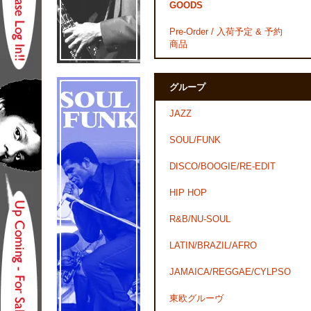
GOODS
Pre-Order / 入荷予定 & 予約
商品
グループ
JAZZ
SOUL/FUNK
DISCO/BOOGIE/RE-EDIT
HIP HOP
R&B/NU-SOUL
LATIN/BRAZIL/AFRO
JAMAICA/REGGAE/CYLPSO
東欧グルーヴ