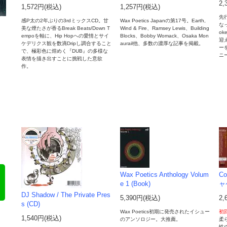
2,
1,572円(税込)
1,257円(税込)
先行
感P太の2年ぶりの3rdミックスCD。甘
Wax Poetics Japanの第17号。Earth,
なっ
美な煙たさが香るBreak Beats/Down T
Wind & Fire、Ramsey Lewis、Building
o
empoを軸に、Hip Hopへの愛情とサイ
Blocks、Bobby Womack、Osaka Mon
迎
ケデリクス観を数滴Dripし調合すること
aurail他、多数の濃厚な記事を掲載。
ー
で、極彩色に煌めく『DUB』の多様な
ニ
表情を描き出すことに挑戦した意欲
作。
Wax Poetics Anthology Volum
Co
e 1 (Book)
ャ
DJ Shadow / The Private Pres
5,390円(税込)
2,
s (CD)
Wax Poetics初期に発売されたイシュー
初
1,540円(税込)
のアンソロジー。大推薦。
柔
性ヴ