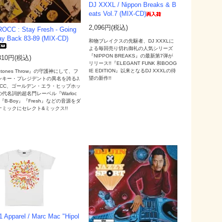
DJ XXXL / Nippon Breaks & B
eats Vol.7 (MIX-CD)
2,096円(税込)
ROCC : Stay Fresh - Going
y Back 83-89 (MIX-CD)
和物ブレイクスの先駆者、DJ XXXLに
よる毎回売り切れ御礼の人気シリーズ
『NIPPON BREAKS』の最新第7弾が
310円(税込)
リリース!!『ELEGANT FUNK 和BOOG
IE EDITION』以来となるDJ XXXLの待
tones Throw』の守護神にして、フ
望の新作!!
ンキー・プレジデントの異名を誇るJ.
OCC、ゴールデン・エラ・ヒップホッ
の代名詞的超名門レーベル『Warloc
『B-Boy』『Fresh』などの音源をダ
ナミックにセレクト&ミックス!!
1 Apparel / Marc Mac "Hipol