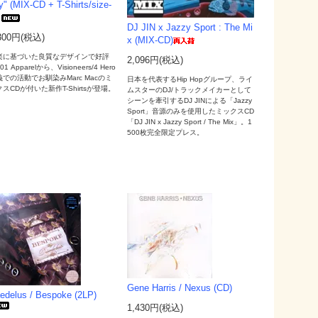
y" (MIX-CD + T-Shirts/size-
DJ JIN x Jazzy Sport : The Mi
300円(税込)
x (MIX-CD)
楽に基づいた良質なデザインで好評
2,096円(税込)
01 Apparelから、Visioneers/4 Hero
義での活動でお馴染みMarc Macのミ
日本を代表するHip Hopグループ、ライ
スCDが付いた新作T-Shirtsが登場。
ムスターのDJ/トラックメイカーとして
シーンを牽引するDJ JINによる「Jazzy
Sport」音源のみを使用したミックスCD
「DJ JIN x Jazzy Sport / The Mix」。1
500枚完全限定プレス。
Gene Harris / Nexus (CD)
edelus / Bespoke (2LP)
1,430円(税込)