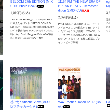
BELDOM 27th EDITION (MIX-
11154 FM THE NEW ERA OF
og
CDR+Photo Book)
BREAK BEATS - Remaster E
M)
dition (2MIX-CD)
1,019円(税込)
3,
2,096円(税込)
THA BLUE HARBとDJ YASをGUEST
音
に迎えたイベント『REBELDOM 27th
の1
PAUL NICEとMUROに よる、ビー ト・
EDITION』@Metroに出演時の彼のDJプ
名
メイカーとしての視点からセレクトさ
レイを収めたDJ TAKI294のライブMIX!!
ック
れたブレイクスが激突!! 「WKOD」シ
Hip Hop, Soul, Reggae/Dub, Afro等幅
リーズにて今回の作品のみ"THE NEW
広く収めたCrossoverな一枚!!
ERA OF"となっている様に秘蔵のブレ
イク・ビーツ満載!!
感P太 / Atlantic View (MIX-C
Wax Poetics Japan no.17 (Bo
Da
D/ステッカー付き)
ok)