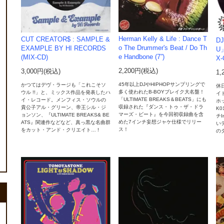
Herman Kelly & Life : Dance T
CUT CREATOR$ : SAMPLE &
DJ
o The Drummer's Beat / Do Th
EXAMPLE BY HI RECORDS
U」
e Handbone (7”)
(MIX-CD)
X-
2,200円(税込)
3,000円(税込)
1,
45年以上DJやHIPHOPサンプリングで
かつてはデヴ・ラージも「これこそソ
休
多く使われたB-BOYブレイク大名盤！
ウル !!」と、ミックス作品を発表したハ
イ
「ULTIMATE BREAKS＆BEATS」にも
イ・レコード。メンフィス・ソウルの
ホ
収録された『ダンス・トゥ・ザ・ドラ
貴公子アル・グリーン、帝王シル・ジ
K
マーズ・ビート』を今回初収録曲を含
ョンソン、『ULTIMATE BREAKS& BE
チI
めた7インチ妄想ジャケ仕様でリリー
ATS』関連作などなど、真っ黒な名曲群
い
ス！
をカット・アンド・クリエイト… !
の