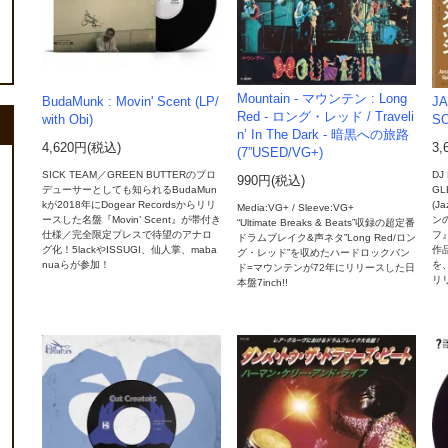
Mountain - マウンテン : Long
BudaMunk : Movin' Scent (LP/
JA
Red - ロング・レッド / Traveli
with Obi)
SO
n’ In The Dark - 暗黒への旅路
4,620円(税込)
3,
(7”USED/VG+)
SICK TEAM／GREEN BUTTERのプロ
DJ 
990円(税込)
デューサーとしても知られるBudaMun
GL
kが2018年にDogear Recordsからリリ
(J
Media:VG+ / Sleeve:VG+
ースした名盤『Movin’ Scent』が帯付き
ン
“Ultimate Breaks & Beats”収録の超定番
仕様／完全限定プレスで待望のアナロ
フ
ドラムブレイク&声ネタ”Long Red/ロン
グ化！5lackやISSUGI、仙人掌、maba
作品
グ・レッド”を収めたハードロックバン
nuaらが参加！
を、
ド=マウンテンが72年にリリースした日
リ
本盤7inch!!