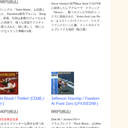
398円(税込)
Gene Harrisが名門Blue Noteで1975年
に録音したレアグルーヴ・クラシック
シングル「Tailor-Made」も話題と
「Nexus」。数々のコンピやDJのミッ
た、Daedelus新作アルバム「Besp
クスに収録された「Koko And Lee Ro
ke」登場。今回は多数のヴォーカルを
e」はコズミック/スペイシー・ジャズ・
えた内容で、様々な音楽テクスチャ
ファンクといった趣。イントロのドラ
を取り入れた、時に美しく、時にユ
ムブレイクも強烈（輸入盤）
ークなトラック満載の1枚。
ld Blood / Thriller! (CD/紙ジ
Jefferson Starship / Freedom
ケ)
At Point Zero (LP/USED/M-)
640円(税込)
880円(税込)
回完全限定生産
Disk:M- / Jacket:VG++
らかさとファンキーな部分を持つ女
ドラムブレイク「Rock Music」はUltim
ォーカルLydia Pense率いるファン
ate Breaks & Beatsに収録されBDPも