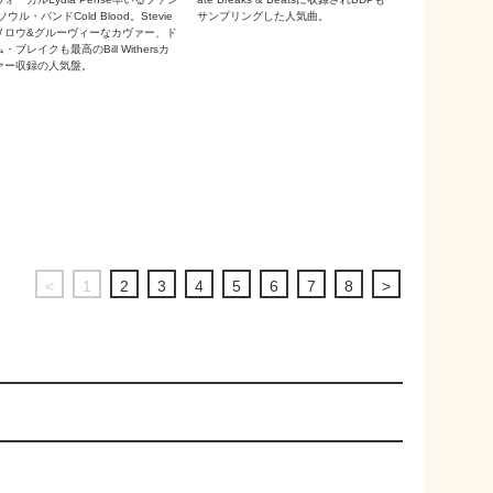
ソウル・バンドCold Blood。Stevie
サンプリングした人気曲。
メロウ&グルーヴィーなカヴァー、ド
・ブレイクも最高のBill Withersカ
ァー収録の人気盤。
<
1
2
3
4
5
6
7
8
>