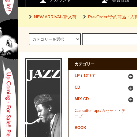
アカウント
会員登録
NEW ARRIVAL/新入荷
Pre-Order/予約商品・
カテゴリー
LP / 12' / 7'
CD
MIX CD
Cassette Tape/カセット・テ
ープ
BOOK