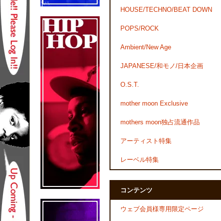
HOUSE/TECHNO/BEAT DOWN
POPS/ROCK
Ambient/New Age
JAPANESE/和モノ/日本企画
O.S.T.
mother moon Exclusive
mothers moon独占流通作品
アーティスト特集
レーベル特集
コンテンツ
ウェブ会員様専用限定ページ