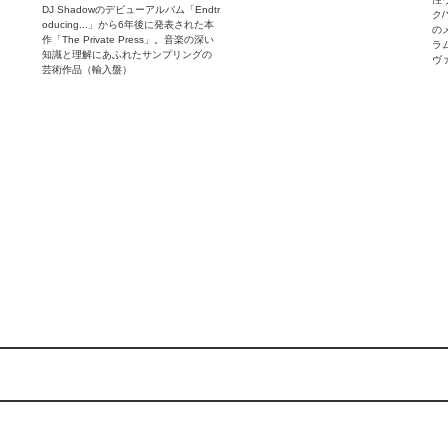
DJ Shadowのデビューアルバム「Endtr
ク/
oducing...」から6年後に発表された本
の
作「The Private Press」。音楽の深い
ラム
知識と理解にあふれたサンプリングの
ヴ
芸術作品（輸入盤）