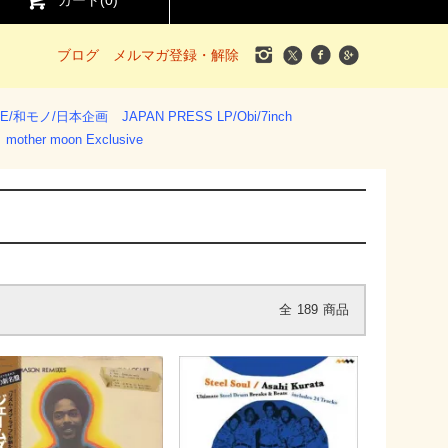
カート(
0
)
ブログ
メルマガ登録・解除
SE/和モノ/日本企画
JAPAN PRESS LP/Obi/7inch
mother moon Exclusive
全
189
商品