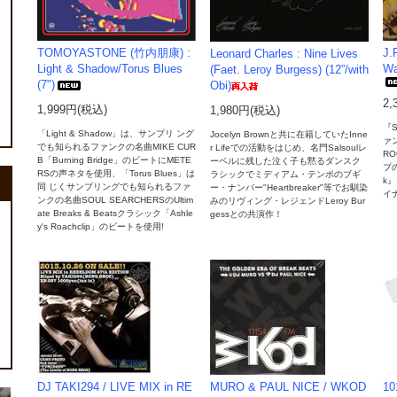
TOMOYASTONE (竹内朋康) :
J.
Leonard Charles : Nine Lives
Light & Shadow/Torus Blues
Wa
(Faet. Leroy Burgess) (12”/with
(7")
Obi)
2,
1,999円(税込)
1,980円(税込)
『S
「Light & Shadow」は、サンプリ ング
Jocelyn Brownと共に在籍していたInne
ァ
でも知られるファンクの名曲MIKE CUR
r Lifeでの活動をはじめ、名門Salsoulレ
R
B「Burning Bridge」のビートにMETE
ーベルに残した泣く子も黙るダンスク
プ
RSの声ネタを使用、「Torus Blues」は
ラシックでミディアム・テンポのブギ
k』
同 じくサンプリングでも知られるファ
ー・ナンバー"Heartbreaker"等でお馴染
イ
ンクの名曲SOUL SEARCHERSのUltim
みのリヴィング・レジェンドLeroy Bur
ate Breaks & Beatsクラシック「Ashle
gessとの共演作！
y's Roachclip」のビートを使用!
DJ TAKI294 / LIVE MIX in RE
MURO & PAUL NICE / WKOD
10