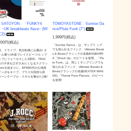
 SATOYON : 「FUNKY4
TOMOYASTONE : Sunrise Da
~UK breakbeats flava~ (MI
nce/Plute Funk (7")
CD)
1,999円(税込)
200円(税込)
「Sunrise Dance」は、サンプリ ング
でも知られるファンク、Ultimate Break
日、ドライブ、気分転換にお薦め! タ
s & Beatsクラシックの名曲BANBARR
トル通りUK産ブレイクビーツ/ヒップ
A「Shack Up」のビートを使用、「Plu
ップにフォーカスした4部作。TRAC
te Funk」は、同じくサンプリングでも
01の子供も口ずさみたくなるスクラッ
知られるファンク、Ultimate Breaks &
ntroを始まりに、BPM90代の心地良
Beatsクラシックの名曲DEXTER WAN
テンポをキープ。プラス今回持ち前
SEL「Theme From Planets」のビート
ターンテーブル・スキルを魅せた1枚!
を使用!