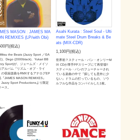
Asahi Kurata : Steel Soul - Ulti
MES MASON : JAMES MA
mate Steel Drum Breaks & Be
N REMIXES (LP/with Obi)
ats (MIX-CDR)
600円(税込)
1,100円(税込)
Mitsu the Beats (Jazzy Sport ／GA
E)、Dego (2000black)、Yukari BB
世界初？スティール・パン・オンリーM
azzy Sport)が、ジェームズ・メイソ
IX CDが厚手PPスリーブにて再登場!!
のアルバム『リズム・オブ・ライ
スティール・パンのフューチャーされ
』の収録楽曲をRMXするアナログEP
ている楽曲の中で『探しても意外に少
『JAMES MASON REMIXES』
ない』ドラムの打っているもの、ソウ
Jazzy Sport Productionsより限定
ルフルな作品をコンパイルした1枚。
リース。