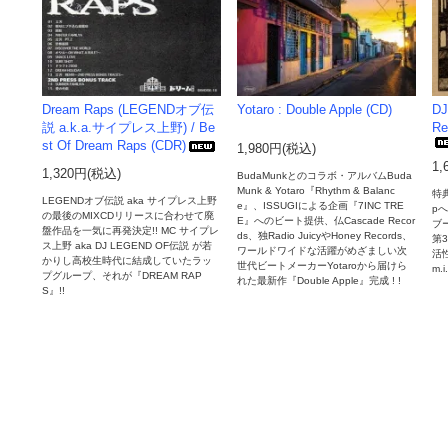
Dream Raps (LEGENDオブ伝
Yotaro : Double Apple (CD)
DJ
説 a.k.a.サイプレス上野) / Be
Re
st Of Dream Raps (CDR)
1,980円(税込)
1,
1,320円(税込)
BudaMunkとのコラボ・アルバムBuda
Munk & Yotaro『Rhythm & Balanc
特典
LEGENDオブ伝説 aka サイプレス上野
e』、ISSUGIによる企画『7INC TRE
p
の最後のMIXCDリリースに合わせて廃
E』へのビート提供、仏Cascade Recor
ブー
盤作品を一気に再発決定!! MC サイプレ
ds、独Radio JuicyやHoney Records、
第3
ス上野 aka DJ LEGEND OF伝説 が若
ワールドワイドな活躍がめざましい次
活
かりし高校生時代に結成していたラッ
世代ビートメーカーYotaroから届けら
m.
プグループ、それが『DREAM RAP
れた最新作『Double Apple』完成 ! !
S』!!