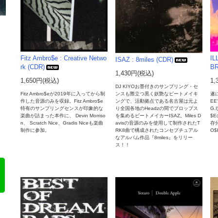
Fitz Ambro$e : Creative Netwo
IL
ISAZ : 8miles (CDR)
rk (CDR)
BR
1,430円(税込)
1,650円(税込)
1,
DJ KIYOお墨付きのサンプリング・セ
Fitz Ambro$eが2019年に入ってから制
遂に
ンスも際立つ黒く妖艶なビートメイキ
作した音源のみを収録。Fitz Ambro$e
EE'
ングで、活動拠点である名古屋は元よ
特有のサンプリングセンスが印象的な
G.
り全国各地のHeadzの間でプロップス
楽曲が詰まった本作に、 Devin Morriso
$
を集めるビートメイカーISAZ。Miles D
n、 Scratch Nice、Gradis Niceも楽曲
存
avisの音源のみを使用して制作されたT
制作に参加。
O$E
RK8曲で構成されたコンセプチュアル
なアルバム作品『8miles』をリリー
ス！！