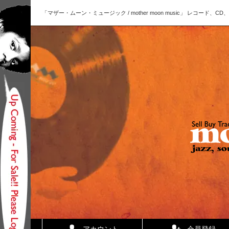
「マザー・ムーン・ミュージック / mother moon music」 レコー