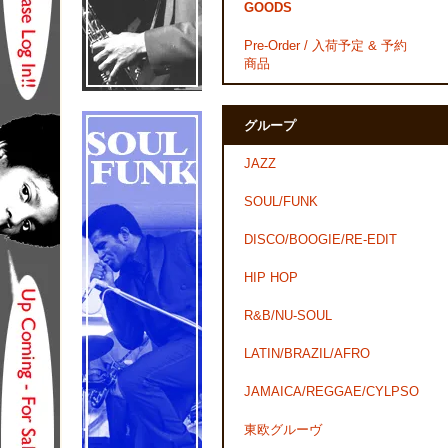
GOODS
Pre-Order / 入荷予定 & 予約
商品
グループ
JAZZ
SOUL/FUNK
DISCO/BOOGIE/RE-EDIT
HIP HOP
R&B/NU-SOUL
LATIN/BRAZIL/AFRO
JAMAICA/REGGAE/CYLPSO
東欧グルーヴ