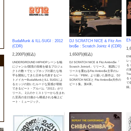
EN
BudaMunk & ILL-SUGI : 2012
DJ SCRATCH NICE & Fitz Am
(CDR)
bro$e : Scratch Jointz 4 (CDR)
1,
2,200円(税込)
1,650円(税込)
E
レ
UNDERGROUND HIPHOPシーンを軸
DJ SCRATCH NICE & Fitz Ambro$e「
る 
にジャンル/国境の垣根を破るプロジェ
Scratch Jointz4」リリース。 順調にリ
の第
クトの数々でヒップホップの新たな地
リースを重ねるFitz Ambro$e主宰のレ
T
平を開拓してきた日本を代表するビー
ーベル「PBM」より届いた新作は、DJ
る 
トメイカーBudaMunkとILL SUGIによ
SCRATCH NICEと Fitz Ambro$e共作の
て収
るエッジの効いたルードな質感が堪能
ビート集。第4弾。
録。
できるビート・アルバム『2012』がリ
リース。 2人のケミストリーから生まれ
た至高の全22曲から構成される極上ビ
ート・ミュージック。