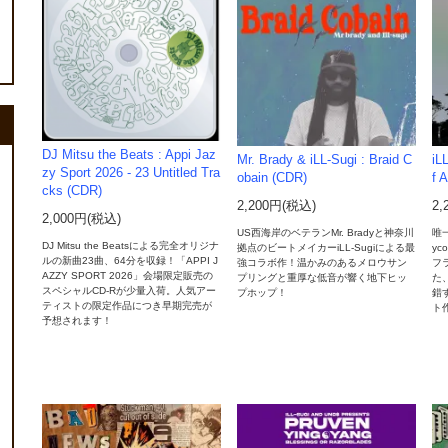
DJ Mitsu the Beats : Appi Jaz
Mr. Brady & iLL-Sugi : Braid C
iL
zy Sport 2026 - 23 Untitled Tra
obain (CDR)
f 
cks (CDR)
2,200円(税込)
2,
2,000円(税込)
US西海岸のベテランMr. Bradyと神奈川
唯一
DJ Mitsu the Beatsによる完全オリジナ
拠点のビートメイカーiLL-Sugiによる最
y
ルの新曲23曲、64分を収録！「APPI J
強コラボ作！温かみのあるメロウサン
フ
AZZY SPORT 2026」会場限定販売の
プリングと重厚な低音が響く地下ヒッ
た
スペシャルCD-Rが少量入荷。人気アー
プホップ！
錯
ティストの限定作品につき早期完売が
ト
予想されます！