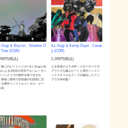
L-Sugi & Brycon : Shadow O
iLL-Sugi & Kemp Dupri : Canar
A Tree (CDR)
y (CDR)
200円(税込)
2,200円(税込)
無二のビートメイカーiLL-SugiとBr
よる至高のコラボ作！スモーキーでダ
conによる3作目の共作アルバム！サン
ブワイズな極上ビートと現行バックパ
ランシスコでの制作を経て生まれ
ックスタイルなラップが融合したアン
、静寂と都市の空気感が幻想的に交
グラ大本命盤！
する傑作インストルメンタル・ビー
作品