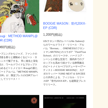
BOOGIE MASON : 世代20XX-
EP (CDR)
1,200円(税込)
l-sugi : METHOD MANIPL@
R (CDR)
US/テネシー州のレーベルNo Sabesか
らのワールドワイド・リリース・アル
980円(税込)
バム『Bonsai』、ONENESSのフロン
トマンMVTENとのコラボ7”『Feel/True
ープニングからジャズ、ファンクの
School」のリリースや、ハードコア・
煙巡る香りと躍動めぐるビート・サ
シーンとの密な交流で、国内外でのプ
エンスで魅了する。 常に進化と深化
ロップスを高めて続けている静岡拠点
続け、ワールドワイドなプロップス
のビートメイカー/プロデューサー/アー
めるビートメイカー Ill-sugiの新た
ティスト＝BOOGIE MASONが、カナ
ートアルバム『METHOD MANIPL
ダのラッパー YUNG NEXT & SAYZEE
TOR』が、限定プレスのCDRアルバ
との共作による、フィジカル・リリー
としてリリース！！
スEP『世代20XX-EP』を超限定プレス
でリリース。