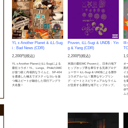
YL x Another Planet & iLL-Sug
Pruven, iLL-Sugi & UND$ : Yin
Il
i : Bad News (CDR)
g & Yang (CDR)
TO
2,200円(税込)
2,200円(税込)
1,
YL x Another PlanetとiLL-Sugiによる
米国の最狂MC Pruvenと、日本の地下
オ
最狂コラボ！YL、Lungs、Phiikの3MC
ヒップホップ界を牽引する兄弟プロデ
黒
が放つ鋭く内省的なライムと、SP-404
ューサー iLL-Sugi & UND$による傑作
イ
を通過した極太でダスティなヨレを放
コラボアルバム！重厚なサンプリン
を
つ極上ビートが融合した現行アングラ
グ・ビートとスピリチュアルなライム
を集
大名盤！
が交差する濃密な地下ヒップホップ。
なビ
@
ム