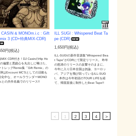
 CASIN & MONOm.i.c : Gift
ILL SUGI : Whispered Beat Ta
mix 3 (CD+特典MIX-CDR)
pe (CDR)
1,650円(税込)
650円(税込)
ILL-SUGIの新作音源集''Whispered Bea
MIX CDR付き！DJ CasinのHip Ho
t Tape"がCDRにて限定リリース。 昨年
への偏愛と悪戯心を丸出しに曝けた、
の怒涛のリリースの反響そのままに、
トレッグRemix集「Gift Remix」の
今年に入り日本全国は勿論、ヨーロッ
弾はEncount MC’Sとしての活動も
パ、アジアを飛び回っているILL-SUG
性化中な、オールラウンダーMONO
I。 本作は今年初頭のTOUR LIFEを経
i.cとの共作名義でのリリース!!
て、帰国直後に制作したBeat Tape!!
<
1
2
3
4
>