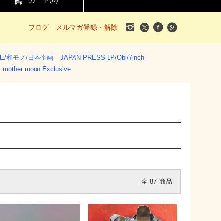
カート(
0
)
ブログ
メルマガ登録・解除
SE/和モノ/日本企画
JAPAN PRESS LP/Obi/7inch
mother moon Exclusive
全
87
商品