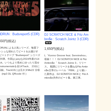
DRUN : Budsreport5 (CDR)
DJ SCRATCH NICE & Fitz Am
bro$e : Scratch Jointz 3 (CDR)
650円(税込)
NDRUNによる人気シリーズ、毎度フ
1,650円(税込)
ッシュな採れたてビートをお届けす
ビートテープ "Budsreport" シリーズ
L「Konno Groove feat. Senninshou」
5弾。今回は juicyな2024年産の14
収録！！！ DJ SCRATCH NICE & Fitz
rack。いつもより長めにゆったり流せ
Ambro$e「 Scratch Jointz 3」リリー
instrumentalsを全14Track、 23分に
ス。 順調にリリースを重ねるFitz Ambr
録。Track16には元ネタMix22 分収
o$e主宰のレーベル「PBM」より届い
 (mp3 DL QRcode 付 )
た新作は、DJ SCRATCH NICEと Fitz A
mbro$e共作のビート集。第三弾。