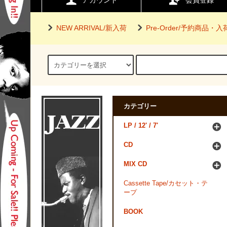
アカウント
会員登録
NEW ARRIVAL/新入荷
Pre-Order/予約商品・
カテゴリー
LP / 12' / 7'
CD
MIX CD
Cassette Tape/カセット・テ
ープ
BOOK