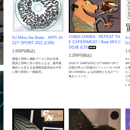
CHIBA-CHIIIBA : REPEAT TH
DJ Mitsu the Beats : APPI JA
IL
E EXPERIMENT / Beat MIX-C
ZZY SPORT 2021 (CDR)
IL
D仕様 (CD)
1,650円(税込)
1,
2,200円(税込)
開場と同時に物販ブースに列が出来、
IL
開演と同時に売り切れとなる、最早風
WA
GUILTY SIMPSONとの7"WHAT UPで
物詩とも言える会場限定販売品を今年
た
話題を呼んだ茨城のビートメーカーCHI
に限り特別に一般販売。
た
BA-CHIIIBAによる自身初となるビート
た
集をリリース。
て
L 