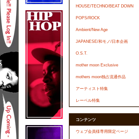
HOUSE/TECHNO/BEAT DOWN
POPS/ROCK
Ambient/New Age
JAPANESE/和モノ/日本企画
O.S.T.
mother moon Exclusive
mothers moon独占流通作品
アーティスト特集
レーベル特集
コンテンツ
ウェブ会員様専用限定ページ