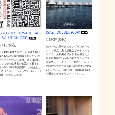
ISAZ : DUBBLU (CDR)
L-SUGI & SIDEWALK KAL :
L SOLUTION (CDR)
1,650円(税込)
650円(税込)
DJ KIYOお墨付きのサンプリング・セ
ンスも際立つ黒く妖艶なビートメイキ
L-SUGIの楽曲を使用した音源をSIDE
ングで、活動拠点である名古屋は元よ
LK KALがSoundcloud上にアップし
り全国各地のHeadzの間でプロップス
事をきっかけに生まれ、遠くは馴れ
を集めるビートメイカーISAZ。Black S
二つの都市生活者の交流から育まれ
mokeyな音と生きるISAZの愛するVINY
音のSOLUTION(打開策）の結晶とし
Lをソースに、Hip Hop、Reggae-Dub
なるコラボレーションアルバム＝『IL
を融合させたオリジナルアルバム。
SOLUTION』が完成。