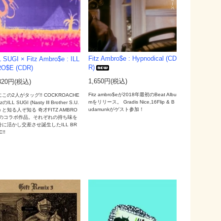
Fitz Ambro$e : Hypnodical (CD
L SUGI × Fitz Ambro$e : ILL
R)
O$E (CDR)
1,650円(税込)
320円(税込)
Fitz ambro$eが2018年最初のBeat Albu
この2人がタッグ!! COCKROACHE
mをリリース。 Gradis Nice,16Flip & B
zのILL SUGI (Nasty Ill Brother S.U.
udamunkがゲスト参加！
I) と知る人ぞ知る 奇才FITZ AMBRO
Eのコラボ作品。それぞれの持ち味を
分に活かし交差させ誕生したILL BR
!!