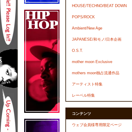
HOUSE/TECHNO/BEAT DOWN
POPS/ROCK
Ambient/New Age
JAPANESE/和モノ/日本企画
O.S.T.
mother moon Exclusive
mothers moon独占流通作品
アーティスト特集
レーベル特集
コンテンツ
ウェブ会員様専用限定ページ