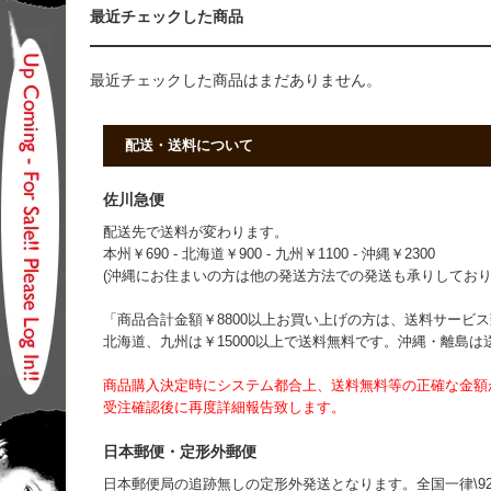
最近チェックした商品
最近チェックした商品はまだありません。
配送・送料について
佐川急便
配送先で送料が変わります。
本州￥690 - 北海道￥900 - 九州￥1100 - 沖縄￥2300
(沖縄にお住まいの方は他の発送方法での発送も承りしており
「商品合計金額￥8800以上お買い上げの方は、送料サービス致
北海道、九州は￥15000以上で送料無料です。沖縄・離島
商品購入決定時にシステム都合上、送料無料等の正確な金額
受注確認後に再度詳細報告致します。
日本郵便・定形外郵便
日本郵便局の追跡無しの定形外発送となります。全国一律\92