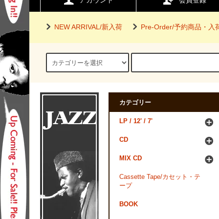
アカウント
会員登録
NEW ARRIVAL/新入荷
Pre-Order/予約商品・
カテゴリー
LP / 12' / 7'
CD
MIX CD
Cassette Tape/カセット・テ
ープ
BOOK