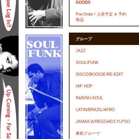
GOODS
Pre-Order / 入荷予定 & 予約
商品
グループ
JAZZ
SOUL/FUNK
DISCO/BOOGIE/RE-EDIT
HIP HOP
R&B/NU-SOUL
LATIN/BRAZIL/AFRO
JAMAICA/REGGAE/CYLPSO
東欧グルーヴ