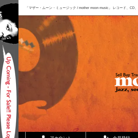
「マザー・ムーン・ミュージック / mother moon music」 レコー