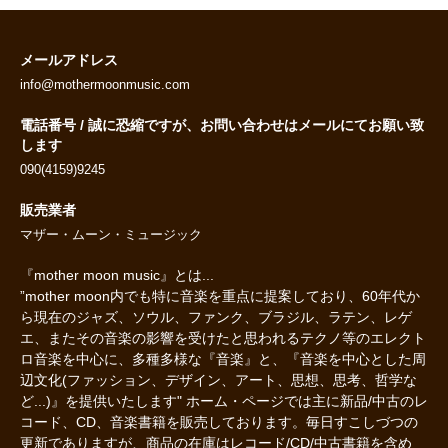
メールアドレス
info@mothermoonmusic.com
電話番号 / 誠に恐縮ですが、お問い合わせはメールにてお願い致
します
090(4159)9245
販売業者
マザー・ムーン・ミュージック
『mother moon music』とは...
”mother moon内でも特に音楽を重点に提案しており、60年代か
ら現在のジャズ、ソウル、ファンク、ブラジル、ラテン、レゲ
エ、またその音楽の影響を受けたと思われるテクノ等のエレクト
ロ音楽を中心に、多種多様な『音楽』と、『音楽を中心とした周
辺文化(ファッション、デザイン、アート、思想、思考、哲学な
ど...)』を提供いたします" ホーム・ページでは主に新品/中古のレ
コード、CD、音楽書籍を販売しております。毎日すこしづつの
更新でありますが、商品の在庫はレコード/CD/中古書籍を含め