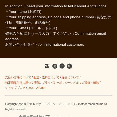
In addition, I need your information to tell it about a total price
＊Your name (お名前)
＊Your shipping address, zip code and phone number (あなたの
住所、郵便番号、電話番号)
＊Your E-mail (メールアドレス)
確認のためにもう一度入力してください→Confirmation email
address
お問い合わせタイトル→international customers
支払い方法について
/
配送・送料について
/
返品について
/
特定商取引法に基づく表記
/
プライバシーポリシー
/
メルマガ登録・解除
/
ショップブログ
/
RSS
・
ATOM
Copyright(c)2008-2026 マザー・ムーン・ミュージック / mother moon music All
Right Reserved.