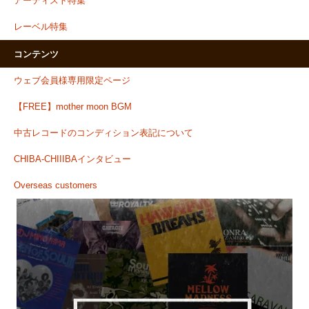
アーティスト特集
レーベル特集
コンテンツ
ウェブ会員様専用限定ページ
【FREE】mother moon BGM
中古レコードのコンディション表記について
CHIBA-CHIIIBAインタビュー
Overseas customers