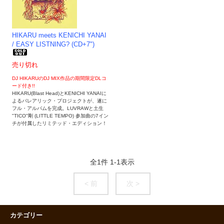
HIKARU meets KENICHI YANAI
/ EASY LISTNING? (CD+7")
売り切れ
DJ HIKARUのDJ MIX作品の期間限定DLコ
ード付き!!
HIKARU(Blast Head)とKENICHI YANAIに
よるバレアリック・プロジェクトが、遂に
フル・アルバムを完成。LUVRAWと土生
"TICO"剛 (LITTLE TEMPO) 参加曲の7イン
チが付属したリミテッド・エディション！
全
1
件
1
-
1
表示
< 前
次 >
カテゴリー