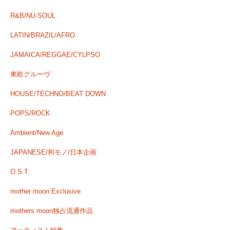
R&B/NU-SOUL
LATIN/BRAZIL/AFRO
JAMAICA/REGGAE/CYLPSO
東欧グルーヴ
HOUSE/TECHNO/BEAT DOWN
POPS/ROCK
Ambient/New Age
JAPANESE/和モノ/日本企画
O.S.T.
mother moon Exclusive
mothers moon独占流通作品