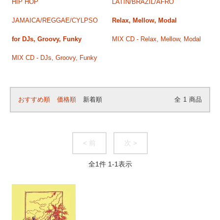
HIP HOP
LATIN/BRAZIL/AFRO
JAMAICA/REGGAE/CYLPSO
Relax, Mellow, Modal
for DJs, Groovy, Funky
MIX CD - Relax, Mellow, Modal
MIX CD - DJs, Groovy, Funky
おすすめ順
価格順
新着順
全
1
商品
< 前
次 >
全
1
件
1
-
1
表示