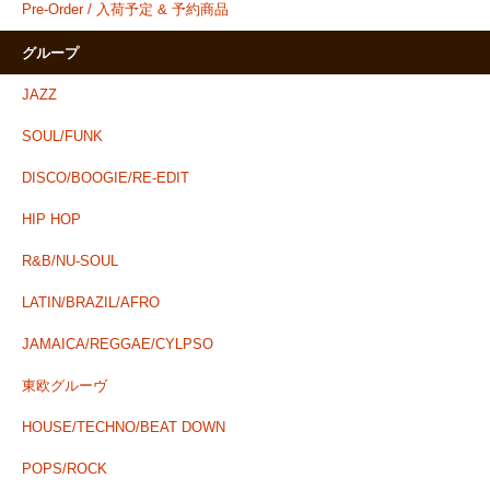
Pre-Order / 入荷予定 & 予約商品
グループ
JAZZ
SOUL/FUNK
DISCO/BOOGIE/RE-EDIT
HIP HOP
R&B/NU-SOUL
LATIN/BRAZIL/AFRO
JAMAICA/REGGAE/CYLPSO
東欧グルーヴ
HOUSE/TECHNO/BEAT DOWN
POPS/ROCK