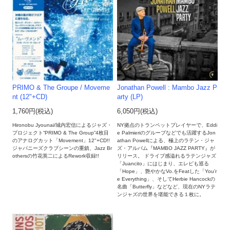
PRIMO & The Groupe / Moveme
Jonathan Powell : Mambo Jazz P
nt (12"+CD)
arty (LP)
1,760円(税込)
6,050円(税込)
Hironobu Jyounai/城内宏信によるジャズ・
NY拠点のトランペットプレイヤーで、Eddi
プロジェクト“PRIMO & The Group”4枚目
e Palmieriのグループなどでも活躍するJon
のアナログカット「Movement」12"+CD!!
athan Powellによる、極上のラテン・ジャ
ジャパニーズクラブシーンの重鎮、Jazz Br
ズ・アルバム『MAMBO JAZZ PARTY』が
othersの竹花英二によるRework収録!!
リリース。 ドライブ感溢れるラテンジャズ
「Juancito」にはじまり、エレピも巡る
「Hope」、艶やかなVo.をFeatした「You’r
e Everything」、そしてHerbie Hancockの
名曲「Butterfly」などなど、現在のNYラテ
ンジャズの世界を堪能できる１枚に。