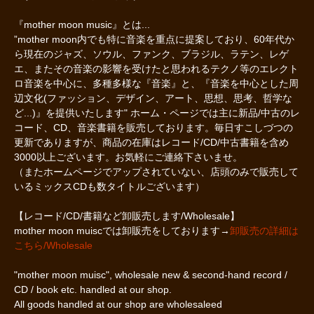
『mother moon music』とは...
”mother moon内でも特に音楽を重点に提案しており、60年代か
ら現在のジャズ、ソウル、ファンク、ブラジル、ラテン、レゲ
エ、またその音楽の影響を受けたと思われるテクノ等のエレクト
ロ音楽を中心に、多種多様な『音楽』と、『音楽を中心とした周
辺文化(ファッション、デザイン、アート、思想、思考、哲学な
ど...)』を提供いたします" ホーム・ページでは主に新品/中古のレ
コード、CD、音楽書籍を販売しております。毎日すこしづつの
更新でありますが、商品の在庫はレコード/CD/中古書籍を含め
3000以上ございます。お気軽にご連絡下さいませ。
（またホームページでアップされていない、店頭のみで販売して
いるミックスCDも数タイトルございます）
【レコード/CD/書籍など卸販売します/Wholesale】
mother moon muiscでは卸販売をしております→
卸販売の詳細は
こちら/Wholesale
"mother moon muisc", wholesale new & second-hand record /
CD / book etc. handled at our shop.
All goods handled at our shop are wholesaleed