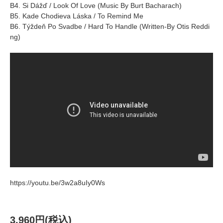
B4. Si Dážď / Look Of Love (Music By Burt Bacharach)
B5. Kade Chodieva Láska / To Remind Me
B6. Týždeň Po Svadbe / Hard To Handle (Written-By Otis Reddi
ng)
https://youtu.be/3w2a8uIy0Ws
3,960円(税込)