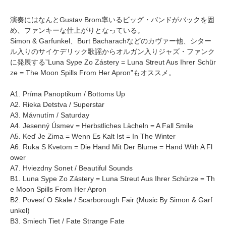
演奏にはなんとGustav Brom率いるビッグ・バンドがバックを固
め、ファンキーな仕上がりとなっている。
Simon & Garfunkel、Burt Bacharachなどのカヴァー他、シター
ル入りのサイケデリック歌謡からオルガン入りジャズ・ファンク
に発展する”Luna Sype Zo Zástery = Luna Streut Aus Ihrer Schür
ze = The Moon Spills From Her Apron”もオススメ。
A1. Príma Panoptikum / Bottoms Up
A2. Rieka Detstva / Superstar
A3. Mávnutím / Saturday
A4. Jesenný Úsmev = Herbstliches Lächeln = A Fall Smile
A5. Keď Je Zima = Wenn Es Kalt Ist = In The Winter
A6. Ruka S Kvetom = Die Hand Mit Der Blume = Hand With A Fl
ower
A7. Hviezdny Sonet / Beautiful Sounds
B1. Luna Sype Zo Zástery = Luna Streut Aus Ihrer Schürze = Th
e Moon Spills From Her Apron
B2. Povesť O Skale / Scarborough Fair (Music By Simon & Garf
unkel)
B3. Smiech Tiet / Fate Strange Fate