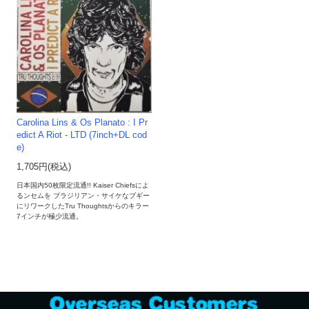
Carolina Lins & Os Planato : I Pr
edict A Riot - LTD (7inch+DL cod
e)
1,705円(税込)
日本国内50枚限定流通!! Kaiser Chiefsによ
るンセムを ブラジリアン・サイケなブギー
にリワークしたTru Thoughtsからのキラー
7インチが極少流通。