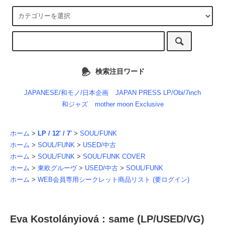
検索注目ワード
JAPANESE/和モノ/日本企画
JAPAN PRESS LP/Obi/7inch
和ジャズ
mother moon Exclusive
ホーム
>
LP / 12' / 7'
>
SOUL/FUNK
ホーム
>
SOUL/FUNK
>
USED/中古
ホーム
>
SOUL/FUNK
>
SOUL/FUNK COVER
ホーム
>
東欧グルーヴ
>
USED/中古
>
SOUL/FUNK
ホーム
>
WEB会員専用シークレット商品リスト (要ログイン)
Eva Kostolányiová : same (LP/USED/VG)