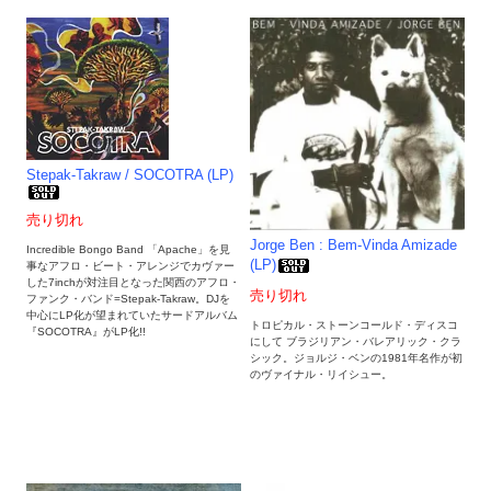
Stepak-Takraw / SOCOTRA (LP)
売り切れ
Jorge Ben : Bem-Vinda Amizade
Incredible Bongo Band 「Apache」を見
(LP)
事なアフロ・ビート・アレンジでカヴァー
した7inchが対注目となった関西のアフロ・
売り切れ
ファンク・バンド=Stepak-Takraw。DJを
中心にLP化が望まれていたサードアルバム
トロピカル・ストーンコールド・ディスコ
『SOCOTRA』がLP化!!
にして ブラジリアン・バレアリック・クラ
シック。ジョルジ・ベンの1981年名作が初
のヴァイナル・リイシュー。