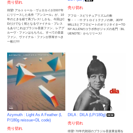
売り切れ
売り切れ
待望! アルトゥール・ヴェロカイが2007年
にリリースした名作『アンコール』が、10
アフロ・スピリチュアリズムの衝
年のときを経て再プレス! しかも、今回はC
撃・・・!!! デトロイトテクノの神、JEFF
Dだけでなく初となるヴァイナル・プレス
MILLSとアフロビートのオリジネイターTO
もあり!これはブラジル音楽ファン、レアグ
NY ALLENのコラボ作がジャズの名門〈BL
ルーヴ・ファンはもちろん、すべての音楽
UENOTE〉からリリース!
ファン、ヴァイナル・ファンが所有すべき
一枚だ!!!!
Azymuth : Light As A Feather (L
DILA : DILA (LP/180g)
P/180g reissue+DL code)
売り切れ
売り切れ
待望! 70年代初頭のブラジル音楽黄金期を