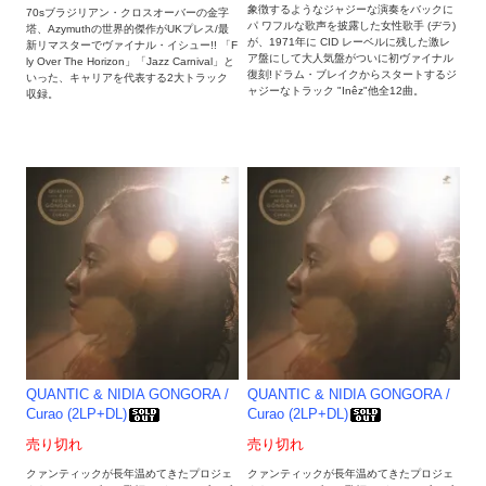
象徴するようなジャジーな演奏をバックに
70sブラジリアン・クロスオーバーの金字
パ ワフルな歌声を披露した女性歌手 (ヂラ)
塔、Azymuthの世界的傑作がUKプレス/最
が、1971年に CID レーベルに残した激レ
新リマスターでヴァイナル・イシュー!! 「F
ア盤にして大人気盤がついに初ヴァイナル
ly Over The Horizon」「Jazz Carnival」と
復刻!ドラム・ブレイクからスタートするジ
いった、キャリアを代表する2大トラック
ャジーなトラック "Inêz"他全12曲。
収録。
QUANTIC & NIDIA GONGORA /
QUANTIC & NIDIA GONGORA /
Curao (2LP+DL)
Curao (2LP+DL)
売り切れ
売り切れ
クァンティックが長年温めてきたプロジェ
クァンティックが長年温めてきたプロジェ