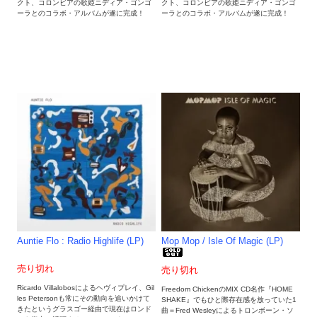
クト、コロンビアの歌姫ニディア・ゴンゴ
クト、コロンビアの歌姫ニディア・ゴンゴ
ーラとのコラボ・アルバムが遂に完成！
ーラとのコラボ・アルバムが遂に完成！
Auntie Flo : Radio Highlife (LP)
Mop Mop / Isle Of Magic (LP)
売り切れ
売り切れ
Ricardo Villalobosによるヘヴィプレイ、Gil
Freedom ChickenのMIX CD名作『HOME
les Petersonも常にその動向を追いかけて
SHAKE』でもひと際存在感を放っていた1
きたというグラスゴー経由で現在はロンド
曲＝Fred Wesleyによるトロンボーン・ソ