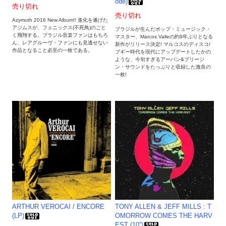
ode)
売り切れ
売り切れ
Azymuth 2016 New Album!! 進化を遂げた
アジムスが、フェニックス(不死鳥)のごと
ブラジルが生んだポップ・ミュージック・
く飛翔する。ブラジル音楽ファンはもちろ
マスター、Marcos Valleの約9年ぶりとなる
ん、レアグルーヴ・ファンにも見逃せない
新作がリリース決定! マルコスのディスコ/
作品となること必至の一枚である。
ブギー時代を現代にアップデートしたかの
ような、今旬すぎるアーバン&ブリージ
ン・サウンドをたっぷりと収録した激良の
一枚!
ARTHUR VEROCAI / ENCORE
TONY ALLEN & JEFF MILLS : T
(LP)
OMORROW COMES THE HARV
EST (10”)