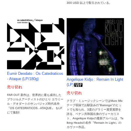
300 USD 以上で取引されている。
Eumir Deodato : Os Catedraticos
- Ataque (LP/180g)
Angelique Kidjo : Remain In Light
(LP)
売り切れ
売り切れ
FAR OUT 新作は、世界的に最も成功した
ブラジル人アーティストのひとり エウミー
クラブ・ミュージックシーンではMuro Mix
ル・デオダートのサンバジャズ時代名作
テープ収録でお馴染みの"Batonga"のヒッ
『OS CATEDRATICOS - ATAQUE』 をLP
トでも知られ、3度のグラミー賞受賞歴を
にて復刻!
誇る、ベナン共和国出身のヴォーカリス
ト、Angelique Kidjoの最新アルバムは、Ta
lking Headsの名作『Remain In Light』の
カヴァー作品。