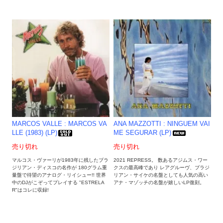
MARCOS VALLE : MARCOS VA
ANA MAZZOTTI : NINGUEM VAI
LLE (1983) (LP)
ME SEGURAR (LP)
売り切れ
売り切れ
マルコス・ヴァーリが1983年に残したブラ
2021 REPRESS。 数あるアジムス・ワー
ジリアン・ディスコの名作が 180グラム重
クスの最高峰であり レアグルーヴ、ブラジ
量盤で待望のアナログ・リイシュー!! 世界
リアン・サイケの名盤としても人気の高い
中のDJがこぞってプレイする "ESTRELA
アナ・マゾッチの名盤が嬉しいLP復刻。
R"はコレに収録!