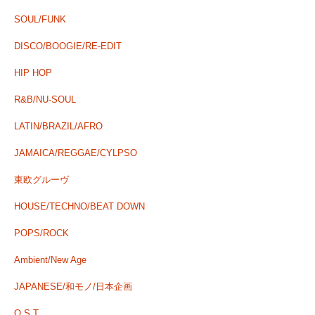
SOUL/FUNK
DISCO/BOOGIE/RE-EDIT
HIP HOP
R&B/NU-SOUL
LATIN/BRAZIL/AFRO
JAMAICA/REGGAE/CYLPSO
東欧グルーヴ
HOUSE/TECHNO/BEAT DOWN
POPS/ROCK
Ambient/New Age
JAPANESE/和モノ/日本企画
O.S.T.