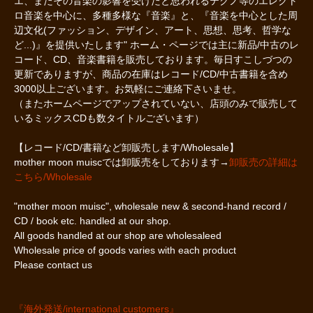
エ、またその音楽の影響を受けたと思われるテクノ等のエレクト
ロ音楽を中心に、多種多様な『音楽』と、『音楽を中心とした周
辺文化(ファッション、デザイン、アート、思想、思考、哲学な
ど...)』を提供いたします" ホーム・ページでは主に新品/中古のレ
コード、CD、音楽書籍を販売しております。毎日すこしづつの
更新でありますが、商品の在庫はレコード/CD/中古書籍を含め
3000以上ございます。お気軽にご連絡下さいませ。
（またホームページでアップされていない、店頭のみで販売して
いるミックスCDも数タイトルございます）
【レコード/CD/書籍など卸販売します/Wholesale】
mother moon muiscでは卸販売をしております→
卸販売の詳細は
こちら/Wholesale
"mother moon muisc", wholesale new & second-hand record /
CD / book etc. handled at our shop.
All goods handled at our shop are wholesaleed
Wholesale price of goods varies with each product
Please contact us
『海外発送/international customers』