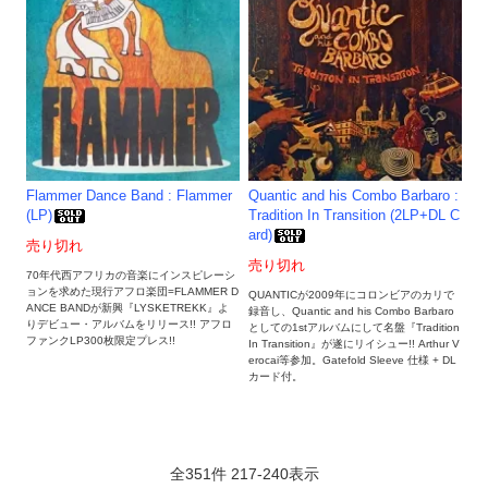
Flammer Dance Band : Flammer
Quantic and his Combo Barbaro :
(LP)
Tradition In Transition (2LP+DL C
ard)
売り切れ
売り切れ
70年代西アフリカの音楽にインスピレーシ
ョンを求めた現行アフロ楽団=FLAMMER D
QUANTICが2009年にコロンビアのカリで
ANCE BANDが新興『LYSKETREKK』よ
録音し、Quantic and his Combo Barbaro
りデビュー・アルバムをリリース!! アフロ
としての1stアルバムにして名盤『Tradition
ファンクLP300枚限定プレス!!
In Transition』が遂にリイシュー!! Arthur V
erocai等参加。Gatefold Sleeve 仕様 + DL
カード付。
全
351
件
217
-
240
表示