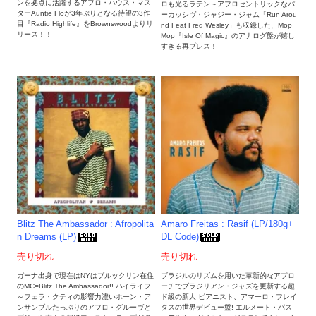
ンを拠点に活躍するアフロ・ハウス・マス
ロも光るラテン～アフロセントリックなパ
ターAuntie Floが3年ぶりとなる待望の3作
ーカッシヴ・ジャジー・ジャム「Run Arou
目『Radio Highlife』をBrownswoodよりリ
nd Feat Fred Wesley」も収録した、Mop
リース！！
Mop『Isle Of Magic』のアナログ盤が嬉し
すぎる再プレス！
Blitz The Ambassador : Afropolita
Amaro Freitas : Rasif (LP/180g+
n Dreams (LP)
DL Code)
売り切れ
売り切れ
ガーナ出身で現在はNYはブルックリン在住
ブラジルのリズムを用いた革新的なアプロ
のMC=Blitz The Ambassador!! ハイライフ
ーチでブラジリアン・ジャズを更新する超
～フェラ・クティの影響力濃いホーン・ア
ド級の新人 ピアニスト、アマーロ・フレイ
ンサンブルたっぷりのアフロ・グルーヴと
タスの世界デビュー盤! エルメート・パス