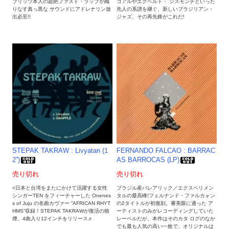
ブリッツ本人の超絶ファスト・ラップが織
コアルやエグベルト・ ジスモンチといった
りなす真っ黒な サウンドにアドレナリン放
先人の系譜を継ぐ、新しいブラジリアン・
出必至!!
ジャズ、その再先鋒がこれだ!
STEPAK TAKRAW : Livyatan (1
FERNANDO FALCAO : BARRAC
2”)
AS BARROCAS (LP)
売り切れ
売り切れ
<日本と台湾をまたにかけて活躍する女性
ブラジル産バレアリック／エクスペリメン
シンガーTEN をフィーチャーした Onenes
タルの最高峰!フェルナンド・ファルカォン
s of Juju の名曲カヴァー ”AFRICAN RHYT
の2タイトルが初復刻。審美眼に適った ア
HMS”収録！STEPAK TAKRAWが復活の狼
ーティストのみがレコーディングしていた
煙、4曲入り12インチをリリース♬
レーベルだが、本作はそのカタ ログのなか
でも最も人気の高い一枚で、オリジナルは