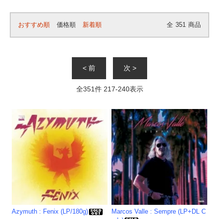
おすすめ順
価格順
新着順
全
351
商品
< 前
次 >
全
351
件
217
-
240
表示
Azymuth : Fenix (LP/180g)
Marcos Valle : Sempre (LP+DL C