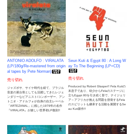
ANTONIO ADOLFO : VIRALATA
Seun Kuti & Egypt 80 : A Long W
(LP/180g/Re-mastered from origin
ay To The Beginning (LP+CD)
al tapes by Pete Norman)
売り切れ
売り切れ
Produced by Robert Glasper!! Fela Kutiの
ジャズボサ、サイケ時代を経て、ブラジル
末息子であり、幼少からFelaのステージに
音楽の屋台骨としても活躍してきたレジェ
立ちEgypt 80を引き続く形で、ナイジェリ
ンダリーなピアニスト/コンポーザー、アン
ア～アフリカが抱える問題を啓発するFela
トニオ・アドルフォが自身の自主レーベル
のスピリットも継承する活動を展開するSe
「ARTEZANAL」に残した1979年の名作
au Kuti新作!!
『VIRALATA』が嬉しい世界初LP復刻!!