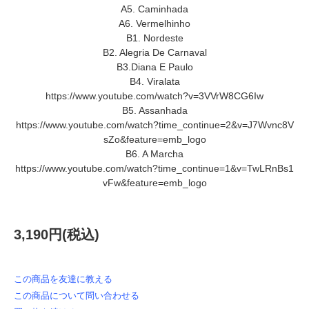
A5. Caminhada
A6. Vermelhinho
B1. Nordeste
B2. Alegria De Carnaval
B3.Diana E Paulo
B4. Viralata
https://www.youtube.com/watch?v=3VVrW8CG6Iw
B5. Assanhada
https://www.youtube.com/watch?time_continue=2&v=J7Wvnc8V
sZo&feature=emb_logo
B6. A Marcha
https://www.youtube.com/watch?time_continue=1&v=TwLRnBs1
vFw&feature=emb_logo
3,190円(税込)
この商品を友達に教える
この商品について問い合わせる