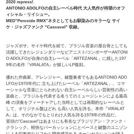
2020 repress!
ANTONIO ADOLFOの自主レーベル時代 大人気作が待望のオフ
ィシャル・リイシュー。
MED”Peroxide RMX”ネタとしてもお馴染みのキラーな サイ
ケ・ジャズファンク "Cascavel" 収録。
ジャズボサ、サイケ時代を経て、ブラジル音楽の屋台骨としても
活躍してきたレジェンダリーなピアニスト/コンポーザーANTONI
O ADOLFOが自身の自主レーベル「ARTEZANAL」に残した197
9年の名作『VIRALATA』が嬉しいLP復刻。
優れた作曲家、アレンジャー、鍵盤奏者でもあるANTONIO ADO
LFOが1970年代に 立ち上げたレーベル「ARTEZANAL」。コマ
ーシャルな音楽にとらわれない自主レーベルらしい芸術性の高い
楽曲と、ブラジルを代表する名うてのミュージシャンによる最高
峰 の演奏をフィーチャアした当時としては画期的なレーベルと
して、オリジナル盤はどれ も高い人気を誇る。本作『VIRALAT
A』は、そのなかでもとりわけ人気を誇る1979年の作品だ。
冒頭の"Cascavel"はあまりにも有名なブラジリアン・ファンク・
クラシック。軽快なパーカッションにとベースと鍵盤のユニゾン
による印象的なリフから開放感溢れる ホーンセクションが挿入