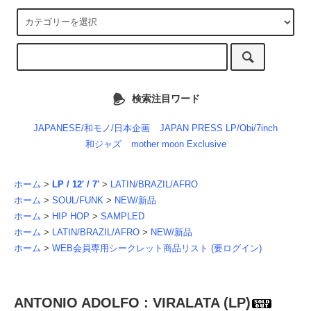
検索注目ワード
JAPANESE/和モノ/日本企画
JAPAN PRESS LP/Obi/7inch
和ジャズ
mother moon Exclusive
ホーム
>
LP / 12' / 7'
>
LATIN/BRAZIL/AFRO
ホーム
>
SOUL/FUNK
>
NEW/新品
ホーム
>
HIP HOP
>
SAMPLED
ホーム
>
LATIN/BRAZIL/AFRO
>
NEW/新品
ホーム
>
WEB会員専用シークレット商品リスト (要ログイン)
ANTONIO ADOLFO : VIRALATA (LP)