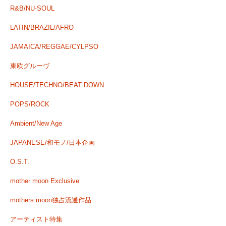
R&B/NU-SOUL
LATIN/BRAZIL/AFRO
JAMAICA/REGGAE/CYLPSO
東欧グルーヴ
HOUSE/TECHNO/BEAT DOWN
POPS/ROCK
Ambient/New Age
JAPANESE/和モノ/日本企画
O.S.T.
mother moon Exclusive
mothers moon独占流通作品
アーティスト特集