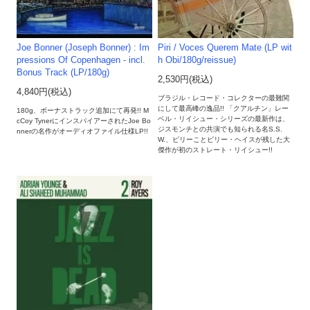
Joe Bonner (Joseph Bonner) : Im
Piri / Voces Querem Mate (LP wit
pressions Of Copenhagen - incl.
h Obi/180g/reissue)
Bonus Track (LP/180g)
2,530円(税込)
4,840円(税込)
ブラジル・レコード・コレクターの最難関
にして最高峰の逸品!! 「クアルチン」レー
180g、ボーナストラック追加にて再発!! M
ベル・リイシュー・シリーズの最新作は、
cCoy TynerにインスパイアーされたJoe Bo
ジスモンチとの共演でも知られる名S.S.
nnerの名作がオーディオファイル仕様LP!!
W.、ピリーことピリー・ヘイスが残した大
傑作が初のストレート・リイシュー!!