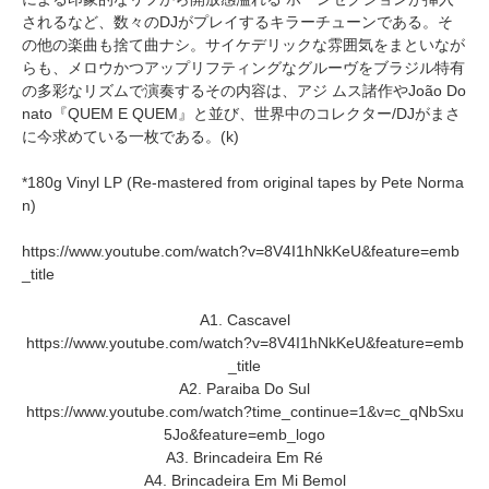
されるなど、数々のDJがプレイするキラーチューンである。そ
の他の楽曲も捨て曲ナシ。サイケデリックな雰囲気をまといなが
らも、メロウかつアップリフティングなグルーヴをブラジル特有
の多彩なリズムで演奏するその内容は、アジ ムス諸作やJoão Do
nato『QUEM E QUEM』と並び、世界中のコレクター/DJがまさ
に今求めている一枚である。(k)
*180g Vinyl LP (Re-mastered from original tapes by Pete Norma
n)
https://www.youtube.com/watch?v=8V4I1hNkKeU&feature=emb
_title
A1. Cascavel
https://www.youtube.com/watch?v=8V4I1hNkKeU&feature=emb
_title
A2. Paraiba Do Sul
https://www.youtube.com/watch?time_continue=1&v=c_qNbSxu
5Jo&feature=emb_logo
A3. Brincadeira Em Ré
A4. Brincadeira Em Mi Bemol