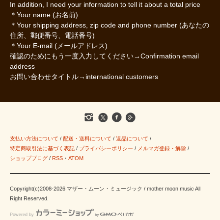
In addition, I need your information to tell it about a total price
＊Your name (お名前)
＊Your shipping address, zip code and phone number (あなたの
住所、郵便番号、電話番号)
＊Your E-mail (メールアドレス)
確認のためにもう一度入力してください→Confirmation email
address
お問い合わせタイトル→international customers
支払い方法について
/
配送・送料について
/
返品について
/
特定商取引法に基づく表記
/
プライバシーポリシー
/
メルマガ登録・解除
/
ショップブログ
/
RSS
・
ATOM
Copyright(c)2008-2026 マザー・ムーン・ミュージック / mother moon music All
Right Reserved.
Powered by