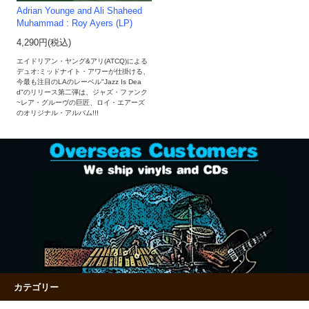
Adrian Younge and Ali Shaheed
Muhammad : Roy Ayers (LP)
4,290円(税込)
エイドリアン・ヤング&アリ(ATCQ)による
デュオ:ミッドナイト・アワーが仕掛ける、
今最も注目のLAのレーベル"Jazz Is Dea
d"のリリース第二弾は、ジャズ・ファンク
~レア・グルーヴの巨匠、ロイ・エアーズ
のオリジナル・アルバム!!!
カテゴリー