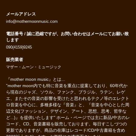
メールアドレス
info@mothermoonmusic.com
電話番号 / 誠に恐縮ですが、お問い合わせはメールにてお願い致
します
090(4159)9245
販売業者
マザー・ムーン・ミュージック
『mother moon music』とは...
”mother moon内でも特に音楽を重点に提案しており、60年代か
ら現在のジャズ、ソウル、ファンク、ブラジル、ラテン、レゲ
エ、またその音楽の影響を受けたと思われるテクノ等のエレクト
ロ音楽を中心に、多種多様な『音楽』と、『音楽を中心とした周
辺文化(ファッション、デザイン、アート、思想、思考、哲学な
ど...)』を提供いたします" ホーム・ページでは主に新品/中古のレ
コード、CD、音楽書籍を販売しております。毎日すこしづつの
更新でありますが、商品の在庫はレコード/CD/中古書籍を含め