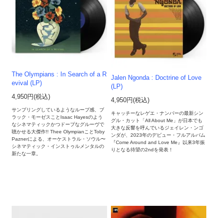
The Olympians : In Search of a R
Jalen Ngonda : Doctrine of Love
evival (LP)
(LP)
4,950円(税込)
4,950円(税込)
サンプリングしているようなループ感、ブ
キャッチーなレゲエ・ナンバーの最新シン
ラック・モーゼスことIsaac Hayesのよう
グル・カット「All About Me」が日本でも
なシネマティックかつドープなグルーヴで
大きな反響を呼んでいるジェイレン・ンゴ
聴かせる大傑作!! Thee OlympianことToby
ンダが、2023年のデビュー・フルアルバム
Paznerによる、オーケストラル・ソウル〜
『Come Around and Love Me』以来3年振
シネマティック・インストゥルメンタルの
りとなる待望の2ndを発表！
新たな一章。