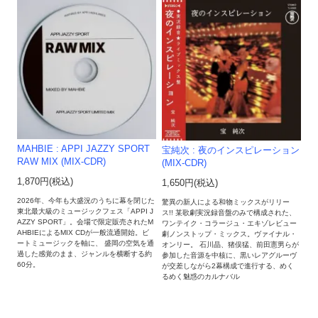
MAHBIE : APPI JAZZY SPORT
宝純次 : 夜のインスピレーション
RAW MIX (MIX-CDR)
(MIX-CDR)
1,870円(税込)
1,650円(税込)
2026年、今年も大盛況のうちに幕を閉じた
驚異の新人による和物ミックスがリリー
東北最大級のミュージックフェス「APPI J
ス!! 某歌劇実況録音盤のみで構成された、
AZZY SPORT」。会場で限定販売されたM
ワンテイク・コラージュ・エキゾレビュー
AHBIEによるMIX CDが一般流通開始。ビ
劇ノンストップ・ミックス。ヴァイナル・
ートミュージックを軸に、 盛岡の空気を通
オンリー。 石川晶、猪俣猛、前田憲男らが
過した感覚のまま、ジャンルを横断する約
参加した音源を中核に、黒いレアグルーヴ
60分。
が交差しながら2幕構成で進行する、めく
るめく魅惑のカルナバル