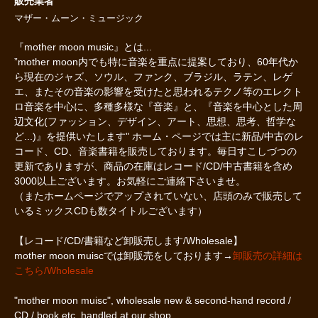
販売業者
マザー・ムーン・ミュージック
『mother moon music』とは...
”mother moon内でも特に音楽を重点に提案しており、60年代か
ら現在のジャズ、ソウル、ファンク、ブラジル、ラテン、レゲ
エ、またその音楽の影響を受けたと思われるテクノ等のエレクト
ロ音楽を中心に、多種多様な『音楽』と、『音楽を中心とした周
辺文化(ファッション、デザイン、アート、思想、思考、哲学な
ど...)』を提供いたします" ホーム・ページでは主に新品/中古のレ
コード、CD、音楽書籍を販売しております。毎日すこしづつの
更新でありますが、商品の在庫はレコード/CD/中古書籍を含め
3000以上ございます。お気軽にご連絡下さいませ。
（またホームページでアップされていない、店頭のみで販売して
いるミックスCDも数タイトルございます）
【レコード/CD/書籍など卸販売します/Wholesale】
mother moon muiscでは卸販売をしております→
卸販売の詳細は
こちら/Wholesale
"mother moon muisc", wholesale new & second-hand record /
CD / book etc. handled at our shop.