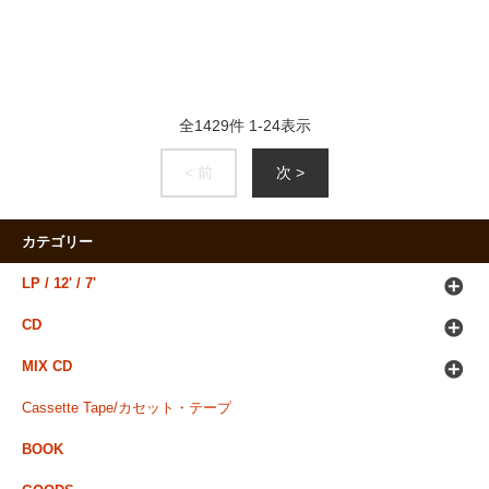
全
1429
件
1
-
24
表示
< 前
次 >
カテゴリー
LP / 12' / 7'
CD
MIX CD
Cassette Tape/カセット・テープ
BOOK