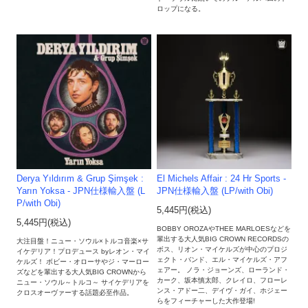
ロップになる。
Derya Yıldırım & Grup Şimşek :
El Michels Affair : 24 Hr Sports -
Yarın Yoksa - JPN仕様輸入盤 (L
JPN仕様輸入盤 (LP/with Obi)
P/with Obi)
5,445円(税込)
5,445円(税込)
BOBBY OROZAやTHEE MARLOESなどを
輩出する大人気BIG CROWN RECORDSの
大注目盤！ニュー・ソウル×トルコ音楽×サ
ボス、リオン・マイケルズが中心のプロジ
イケデリア！プロデュース byレオン・マイ
ェクト・バンド、エル・マイケルズ・アフ
ケルズ！ ボビー・オローサやジ・マーロー
ェアー。 ノラ・ジョーンズ、ローランド・
ズなどを輩出する大人気BIG CROWNから
カーク、坂本慎太郎、クレイロ、フローレ
ニュー・ソウル～トルコ～ サイケデリアを
ンス・アドー二、デイヴ・ガイ、ホジェー
クロスオーヴァーする話題必至作品。
らをフィーチャーした大作登場!