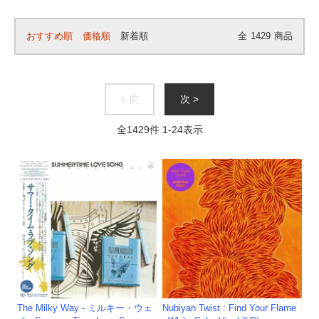
おすすめ順
価格順
新着順
全
1429
商品
< 前
次 >
全
1429
件
1
-
24
表示
The Milky Way - ミルキー・ウェ
Nubiyan Twist : Find Your Flame