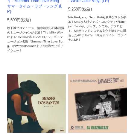
イ : Summer-Time Love Song -
- White Color Vinyl (LP)
サマータイム・ラブ・ソング (L
5,258円(税込)
P)
Nile Rodgers、Seun Kutiら豪華ゲストが参
5,500円(税込)
加！UKの9人組ジャズ・コレクティヴNubi
yan Twistが、ジャズ、ソウル、アフロビー
松下誠プロデュース、清水靖晃ら日本屈指
ト、UKサウンドシステム文化を鮮やかに融
のミュージシャンが参加！The Milky Way
合した4thアルバム！限定ホワイト・ヴァイ
による1979年の和モノAOR／ジャズ・フ
ナルLP！
ュージョン名盤『Summer-Time Love Son
g』がWewantsoundsより初の海外公式リ
イシュー！