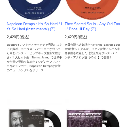
Napoleon Demps : It's So Hard / I
Thee Sacred Souls - Any Old Foo
t's So Hard (Instrumental) (7”)
l / Price I'll Pay (7”)
2,420円(税込)
2,420円(税込)
sideBのインストがメチャクチャ秀逸!! スネ
来日公演も大好評だったThee Sacred Soul
アの質感、コーラス・ハーモニーが残って
sの最新シングルが、ファン待望アルバム未
たりとインスト・ヒップホップ解釈で聴け
発表曲を収録した【完全限定プレス・7イ
ます!! 大ヒット曲「Norma Jean」で世界中
ンチ・アナログ盤（45s）】で登場！
から熱い視線を集めたミシガン州フリント
出身のシンガー、Napoleon Dempsが待望
のニューシングルをリリース！