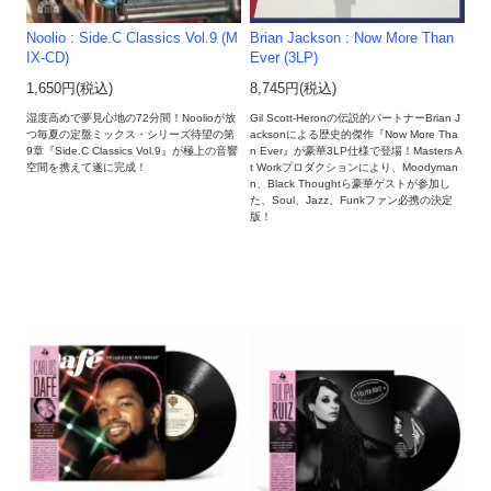
Noolio : Side.C Classics Vol.9 (M
Brian Jackson : Now More Than
IX-CD)
Ever (3LP)
1,650円(税込)
8,745円(税込)
湿度高めで夢見心地の72分間！Noolioが放
Gil Scott-Heronの伝説的パートナーBrian J
つ毎夏の定盤ミックス・シリーズ待望の第
acksonによる歴史的傑作『Now More Tha
9章『Side.C Classics Vol.9』が極上の音響
n Ever』が豪華3LP仕様で登場！Masters A
空間を携えて遂に完成！
t Workプロダクションにより、Moodyman
n、Black Thoughtら豪華ゲストが参加し
た、Soul、Jazz、Funkファン必携の決定
版！