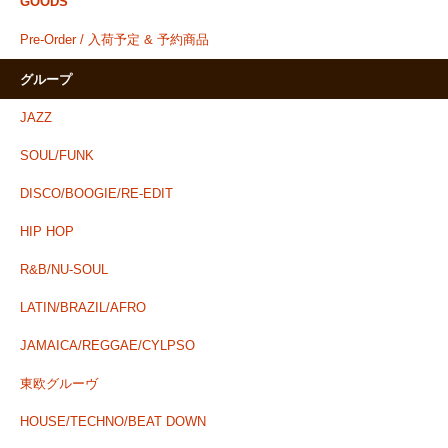
GOODS
Pre-Order / 入荷予定 & 予約商品
グループ
JAZZ
SOUL/FUNK
DISCO/BOOGIE/RE-EDIT
HIP HOP
R&B/NU-SOUL
LATIN/BRAZIL/AFRO
JAMAICA/REGGAE/CYLPSO
東欧グルーヴ
HOUSE/TECHNO/BEAT DOWN