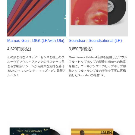
Mamas Gun : DIG! (LP/with Obi)
Soundsci : Soundsational (LP)
4,620円(税込)
3,850円(税込)
その類まれなメロディ・センスと極上のグ
Mike James Kirkland音源を使用したソウル
ルーヴでソウル～ファンクのリスナーに留
フル・ヒップホップの傑作!! Mikeへの敬意
まらず幅広いシーンから絶大な支持を受け
を軸に、ゴールデンエラのヒップホップ感
るUKのソウルバンド、ママズ・ガン最新ア
覚とソウル・サンプルの美学を丁寧に再構
ルバム！
築したSoundsciの名作LP。