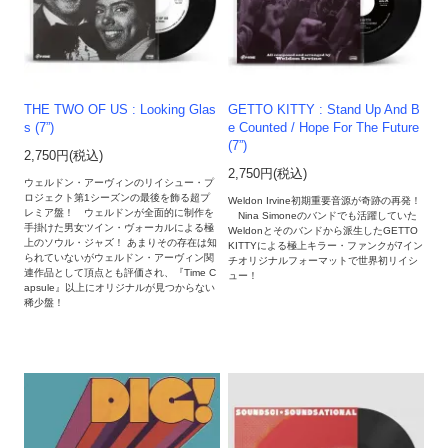
THE TWO OF US : Looking Glas
GETTO KITTY : Stand Up And B
s (7”)
e Counted / Hope For The Future
(7”)
2,750円(税込)
2,750円(税込)
ウェルドン・アーヴィンのリイシュー・プ
ロジェクト第1シーズンの最後を飾る超プ
Weldon Irvine初期重要音源が奇跡の再発！
レミア盤！ ウェルドンが全面的に制作を
Nina Simoneのバンドでも活躍していた
手掛けた男女ツイン・ヴォーカルによる極
Weldonとそのバンドから派生したGETTO
上のソウル・ジャズ！ あまりその存在は知
KITTYによる極上キラー・ファンクが7イン
られていないがウェルドン・アーヴィン関
チオリジナルフォーマットで世界初リイシ
連作品として頂点とも評価され、『Time C
ュー！
apsule』以上にオリジナルが見つからない
稀少盤！