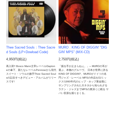
Thee Sacred Souls：Thee Sacre
MURO : KING OF DIGGIN' "DIG
d Souls (LP+Dowload Code)
GIN' MPS" (MIX-CD)
4,950円(税込)
2,750円(税込)
再入荷!! Bosco Mann主宰レーベルDapton
「掘る手が止まらねぇ。」─ MUROの耳が
eの傘下、新たなレーベルPenroseから現代
選ぶ、本物のグルーヴ。 日本が世界に誇る
スイート・ソウルの旗手Thee Sacred Soul
KING OF DIGGIN?、MUROがドイツの名
sの記念すべきデビュー・アルバムがリリー
門ジャズ・レーベル MPSの作品をDJミッ
スです!
クス!1990年代のヒップ・ホップ黄金期に
サンプリングされた大ネタから知られざる
ラテン・ジャズまでMPSの奥深くに眠る ヤ
バい音源を掘りまくる。