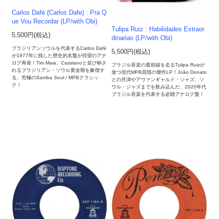
Carlos Dafé (Carlos Dafe) : Pra Q
ue Vou Recordar (LP/with Obi)
Tulipa Ruiz : Habilidades Extraor
5,500円(税込)
dinarias (LP/with Obi)
ブラジリアンソウルを代表するCarlos Dafé
5,500円(税込)
が1977年に残した歴史的名盤が待望のアナ
ログ再発！Tim Maia、Cassianoと並び称さ
ブラジル音楽の最前線を走るTulipa Ruizが
れるブラジリアン・ソウル黄金期を象徴す
放つ現代MPB屈指の傑作LP！João Donato
る、究極のSamba Soul / MPBクラシッ
との共演やアヴァンギャルド・ジャズ、ソ
ク！
ウル・ジャズまでを飲み込んだ、2020年代
ブラジル音楽を代表する必聴アナログ盤！