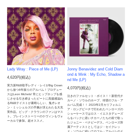
Lady Wray : Piece of Me (LP)
Jonny Benavidez and Cold Diam
ond & Mink : My Echo, Shadow a
4,620円(税込)
nd Me (LP)
実力派R&B歌手レディ・レイがBig Crown
4,070円(税込)
から放つ6年振りのアルバム！プロデュー
スはLeon Michels! 常にヒップホップを感
泣きのファルセット・ボイス！！新世代チ
じさせる引き締まったビートに高揚感溢れ
カーノ・ソウルのホープ、待望のフル・ア
るR&Bテイストが素晴らしい、鬼才レオ
ルバム完成！！ 2023年2月カリフォルニ
ン・ミッシェルズの手腕が冴えわたる大充
ア・ロングビーチで行われたペンローズの
実作品。ビッグ・クラウンのファンはマス
ショーケースではロス・イエスタデェーズ
ト。ブレインストーリーのケヴィンもヴォ
らをバックに若いチカーノたちの前で歌っ
ーカルで参加。超オススメ。
たジョニー・ベナビーデス。ペンローズ所
属アーティストとしてはジ・セイクレッ
ド・ソウルに続いてのフル・アルバムのド