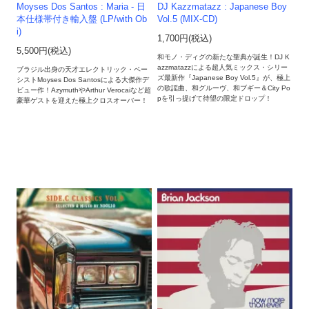
Moyses Dos Santos : Maria - 日
DJ Kazzmatazz : Japanese Boy
本仕様帯付き輸入盤 (LP/with Ob
Vol.5 (MIX-CD)
i)
1,700円(税込)
5,500円(税込)
和モノ・ディグの新たな聖典が誕生！DJ K
azzmatazzによる超人気ミックス・シリー
ブラジル出身の天才エレクトリック・ベー
ズ最新作『Japanese Boy Vol.5』が、極上
シストMoyses Dos Santosによる大傑作デ
の歌謡曲、和グルーヴ、和ブギー＆City Po
ビュー作！AzymuthやArthur Verocaiなど超
pを引っ提げて待望の限定ドロップ！
豪華ゲストを迎えた極上クロスオーバー！