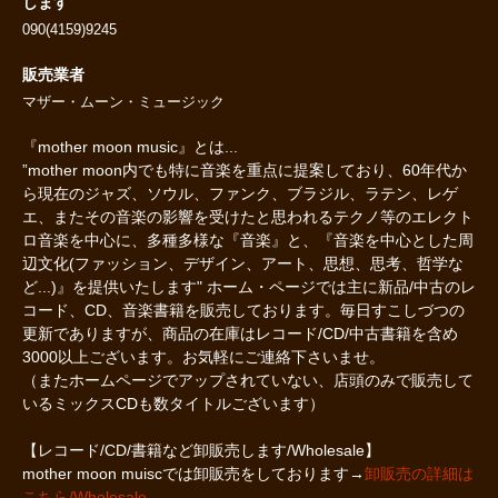
します
090(4159)9245
販売業者
マザー・ムーン・ミュージック
『mother moon music』とは...
”mother moon内でも特に音楽を重点に提案しており、60年代か
ら現在のジャズ、ソウル、ファンク、ブラジル、ラテン、レゲ
エ、またその音楽の影響を受けたと思われるテクノ等のエレクト
ロ音楽を中心に、多種多様な『音楽』と、『音楽を中心とした周
辺文化(ファッション、デザイン、アート、思想、思考、哲学な
ど...)』を提供いたします" ホーム・ページでは主に新品/中古のレ
コード、CD、音楽書籍を販売しております。毎日すこしづつの
更新でありますが、商品の在庫はレコード/CD/中古書籍を含め
3000以上ございます。お気軽にご連絡下さいませ。
（またホームページでアップされていない、店頭のみで販売して
いるミックスCDも数タイトルございます）
【レコード/CD/書籍など卸販売します/Wholesale】
mother moon muiscでは卸販売をしております→
卸販売の詳細は
こちら/Wholesale