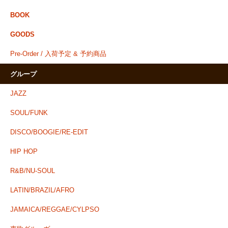
BOOK
GOODS
Pre-Order / 入荷予定 & 予約商品
グループ
JAZZ
SOUL/FUNK
DISCO/BOOGIE/RE-EDIT
HIP HOP
R&B/NU-SOUL
LATIN/BRAZIL/AFRO
JAMAICA/REGGAE/CYLPSO