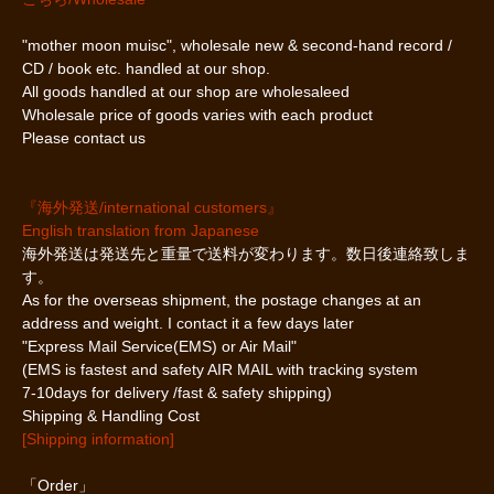
"mother moon muisc", wholesale new & second-hand record /
CD / book etc. handled at our shop.
All goods handled at our shop are wholesaleed
Wholesale price of goods varies with each product
Please contact us
『海外発送/international customers』
English translation from Japanese
海外発送は発送先と重量で送料が変わります。数日後連絡致しま
す。
As for the overseas shipment, the postage changes at an
address and weight. I contact it a few days later
"Express Mail Service(EMS) or Air Mail"
(EMS is fastest and safety AIR MAIL with tracking system
7-10days for delivery /fast & safety shipping)
Shipping & Handling Cost
[Shipping information]
「Order」