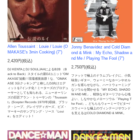
Allen Toussaint : Louie / Louie (O
Jonny Benavidez and Cold Diam
MAKASE's 3min Cooking) (7”)
ond & Mink : My Echo, Shadow a
nd Me / Playing The Fool (7”)
2,420円(税込)
2,750円(税込)
DJ KENTAとDJ SOULJAHによるB2B （B
ack to Back）スタイルの新DJユニット“OM
ファットで極上のドラムブレイクに、小気
AKASE”始動 ! 現場感覚抜群 ! な、"OMAK
味良いギター、ウォーミーなホーンやオル
ASE 3分クッキング"と称したDJ向けエデ
ガンを巡らせながら、ハートウォーミング
ィットを7インチ化 ! ミーターズのプロデュ
なソウルを聞かせる「MY ECHO, SHADO
ーサーとしても知られる、ニューオーリン
W AND ME」、軽快なギターリフから心地
ズの巨匠アラン・トゥーサンの『Toussain
よい、しなやかなメローソウル「Playing T
t』(Scepter Records 1970年)収録、ブラッ
he Fool」。どちらもウォーミーでビター/
ク・シープ、グレイヴディガーズ、ビズ・
スウィートな極上のヴィンテージサウンド
マーキーのサンプリング・ソース「Loui
を支えるはCOLD DIAMOND & MINK。
e」をエディット !