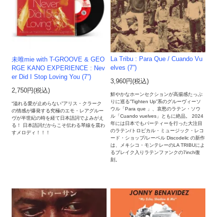
La Tribu : Para Que / Cuando Vu
未唯mie with T-GROOVE & GEO
elves (7”)
RGE KANO EXPERIENCE : Nev
er Did I Stop Loving You (7”)
3,960円(税込)
2,750円(税込)
鮮やかなホーンセクションが高揚感たっぷ
りに巡る”Tighten Up”系のグルーヴィーソ
“溢れる愛が止めらない”アリス・クラーク
ウル「Para que 」、哀愁のラテン・ソウ
の情感が爆発する究極のエモ・レアグルー
ル「Cuando vuelves」ともに絶品。 2024
ヴが半世紀の時を経て日本語詞でよみがえ
年には日本でもパーティーを行った大注目
る！ 日本語詞だからこそ伝わる琴線を震わ
のラテン/トロピカル・ミュージック・レコ
すメロディ！！！
ード・ショップ/レーベル Discodelic の新作
は、メキシコ・モンテレーのLA TRIBUによ
るブレイク入りラテンファンクの7inch復
刻。