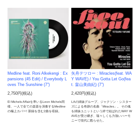
Medline feat. Roni Alkekengi : Ex
矢舟テツロー : Miracles(feat. WA
pansions (45 Edit) / Everybody L
Y WAVE) / You Gotta Let Go(fea
oves The Sunshine (7”)
t. 畠山美由紀) (7”)
2,750円(税込)
2,420円(税込)
El Michels Affairを率いるLeon Michels同
LAの姉妹グループ、ジャクソン・シスター
様、一人で全ての楽器を演奏するMedline
ズによる奇跡の名曲「Miracles」。 その魂
の極上カバー! 新録を含む2曲を収録。
を姉妹ユニットという絆で結ばれたWAY W
AVEが受け継ぎ、瑞々しくも力強いハーモ
ニーで現代に甦らせた。