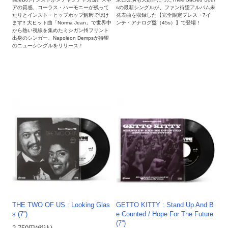
アの質感、コーラス・ハーモニーが残って
sの最新シングルが、ファン待望アルバム未
たりとインスト・ヒップホップ解釈で聴け
発表曲を収録した【完全限定プレス・7イ
ます!! 大ヒット曲「Norma Jean」で世界中
ンチ・アナログ盤（45s）】で登場！
から熱い視線を集めたミシガン州フリント
出身のシンガー、Napoleon Dempsが待望
のニューシングルをリリース！
THE TWO OF US : Looking Glas
GETTO KITTY : Stand Up And B
s (7”)
e Counted / Hope For The Future
(7”)