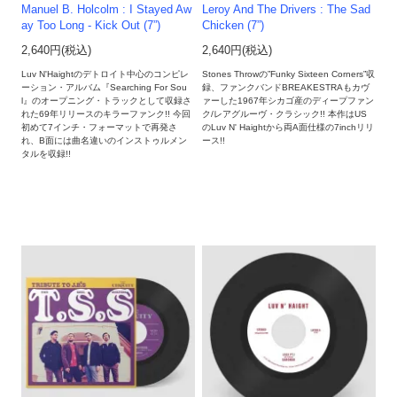
Manuel B. Holcolm : I Stayed Aw
Leroy And The Drivers : The Sad
ay Too Long - Kick Out (7”)
Chicken (7”)
2,640円(税込)
2,640円(税込)
Luv N'Haightのデトロイト中心のコンピレ
Stones Throwの”Funky Sixteen Corners”収
ーション・アルバム『Searching For Sou
録、ファンクバンドBREAKESTRAもカヴ
l』のオープニング・トラックとして収録さ
ァーした1967年シカゴ産のディープファン
れた69年リリースのキラーファンク!! 今回
ク/レアグルーヴ・クラシック!! 本作はUS
初めて7インチ・フォーマットで再発さ
のLuv N' Haightから両A面仕様の7inchリリ
れ、B面には曲名違いのインストゥルメン
ース!!
タルを収録!!