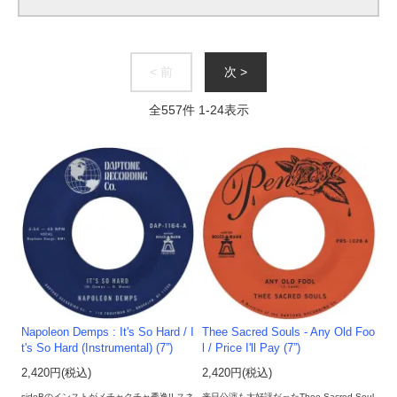
< 前
次 >
全
557
件
1
-
24
表示
Napoleon Demps : It's So Hard / I
Thee Sacred Souls - Any Old Foo
t's So Hard (Instrumental) (7”)
l / Price I'll Pay (7”)
2,420円(税込)
2,420円(税込)
sideBのインストがメチャクチャ秀逸!! スネ
来日公演も大好評だったThee Sacred Soul