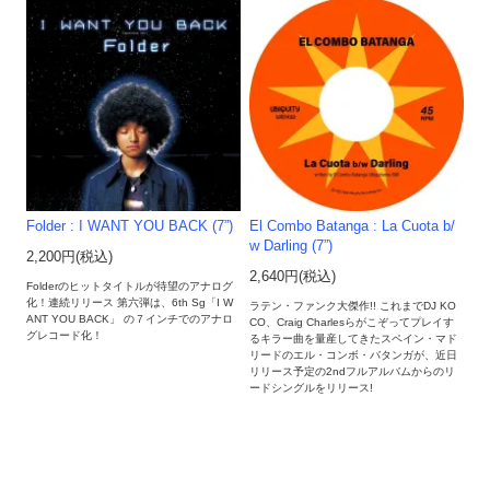
Folder : I WANT YOU BACK (7”)
El Combo Batanga : La Cuota b/
w Darling (7”)
2,200円(税込)
2,640円(税込)
Folderのヒットタイトルが待望のアナログ
化！連続リリース 第六弾は、6th Sg「I W
ラテン・ファンク大傑作!! これまでDJ KO
ANT YOU BACK」 の７インチでのアナロ
CO、Craig Charlesらがこぞってプレイす
グレコード化！
るキラー曲を量産してきたスペイン・マド
リードのエル・コンボ・バタンガが、近日
リリース予定の2ndフルアルバムからのリ
ードシングルをリリース!