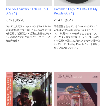
The Soul Surfers : Tribute To J.
Darondo : Legs Pt.1 b/w Let My
B.'S (7”)
People Go (7”)
2,750円(税込)
2,640円(税込)
ロシアの人気ファンク・バンドSoul Surfer
現在廃盤となっているDarondoのアルバ
sが2019年にリリースしたJ.B.’sカヴァーを
ム"Let My People Go"から7インチカッ
2曲収録した強烈な7”!! 原曲に忠実ながらド
ト。 ”初期”のPrinceを彷彿とさせるファン
ラムの太さなどなど現代にアップデートさ
キーなダンスフロア向けナンバー”Legs Pt.
れた秀逸作!!
1”を収録!! B面には力強くメッセージ性の強
いバラード「Let My People Go」を収録し
たダブルA面シングル。