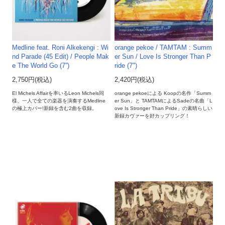
Medline feat. Roni Alkekengi : Wi
orange pekoe / TAMTAM : Summ
nd Parade (45 Edit) / People Mak
er Sun / Love Is Stronger Than P
e The World Go (7”)
ride (7")
2,750円(税込)
2,420円(税込)
El Michels Affairを率いるLeon Michels同
orange pekoeによる Koopの名作「Summ
様、一人で全ての楽器を演奏するMedline
er Sun」と TAMTAMによるSadeの名曲「L
の極上カバー!新録を含む2曲を収録。
ove Is Stronger Than Pride」の素晴らしい
新録カヴァーを好カップリング！