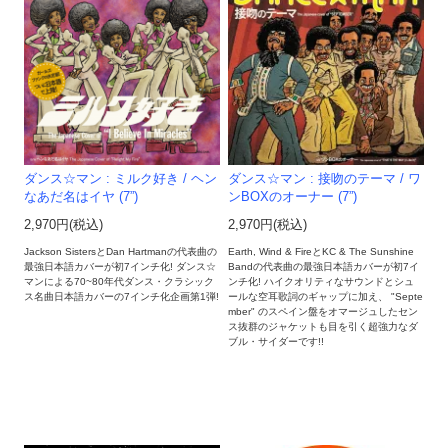
ダンス☆マン : ミルク好き / ヘン
ダンス☆マン : 接吻のテーマ / ワ
なあだ名はイヤ (7”)
ンBOXのオーナー (7”)
2,970円(税込)
2,970円(税込)
Jackson SistersとDan Hartmanの代表曲の
Earth, Wind & FireとKC & The Sunshine
最強日本語カバーが初7インチ化! ダンス☆
Bandの代表曲の最強日本語カバーが初7イ
マンによる70~80年代ダンス・クラシック
ンチ化! ハイクオリティなサウンドとシュ
ス名曲日本語カバーの7インチ化企画第1弾!
ールな空耳歌詞のギャップに加え、 "Septe
mber" のスペイン盤をオマージュしたセン
ス抜群のジャケットも目を引く超強力なダ
ブル・サイダーです!!