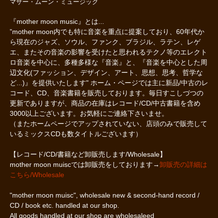
マザー・ムーン・ミュージック
『mother moon music』とは...
”mother moon内でも特に音楽を重点に提案しており、60年代か
ら現在のジャズ、ソウル、ファンク、ブラジル、ラテン、レゲ
エ、またその音楽の影響を受けたと思われるテクノ等のエレクト
ロ音楽を中心に、多種多様な『音楽』と、『音楽を中心とした周
辺文化(ファッション、デザイン、アート、思想、思考、哲学な
ど...)』を提供いたします" ホーム・ページでは主に新品/中古のレ
コード、CD、音楽書籍を販売しております。毎日すこしづつの
更新でありますが、商品の在庫はレコード/CD/中古書籍を含め
3000以上ございます。お気軽にご連絡下さいませ。
（またホームページでアップされていない、店頭のみで販売して
いるミックスCDも数タイトルございます）
【レコード/CD/書籍など卸販売します/Wholesale】
mother moon muiscでは卸販売をしております→
卸販売の詳細は
こちら/Wholesale
"mother moon muisc", wholesale new & second-hand record /
CD / book etc. handled at our shop.
All goods handled at our shop are wholesaleed