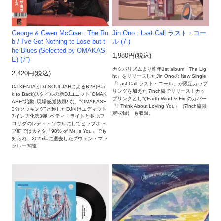
George & Gwen McCrae : The Ru
Jin Ono : Last Call ラスト・コー
b / I've Got Nothing to Lose but t
ル (7”)
he Blues (Selected by OMAKAS
1,980円(税込)
E) (7”)
カクバリズムより昨年1st album「The Lig
2,420円(税込)
ht」をリリースしたJin Onoの New Single
「Last Call ラスト・コール」が限定カップ
DJ KENTAとDJ SOULJAHによるB2B(Bac
リングを加えた 7inch盤でリリース！カッ
k to Back)スタイルの新DJユニット"OMAK
プリングとしてEarth Wind & Fireのカバー
ASE"始動! 現場感覚抜群! な、"OMAKASE
「I Think About Loving You」（7inch盤限
3分クッキング"と称したDJ向けエディット
定収録） も収録。
7インチ化第3弾! ベティ・ライトと並ぶフ
ロリダのレディ・ソウルにしてヒップホッ
プ筋では大ネタ「90% of Me Is You」でも
知られ、2025年に逝去したグウェン・マッ
クレー関連!