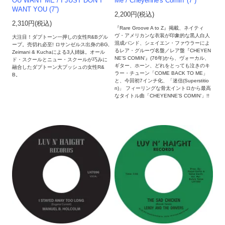
OU WANT ME / I JUST DON’T
Me / Cheyenne's Comin' (7”)
WANT YOU (7”)
2,200円(税込)
2,310円(税込)
『Rare Groove A to Z』掲載、ネイティ
ヴ・アメリカンな衣装が印象的な黒人白人
大注目！ダプトーン一押しの女性R&Bグル
混成バンド、シェイエン・ファウラーによ
ープ。売切れ必至! ロサンゼルス出身のBG,
るレア・グルーヴ名盤／レア盤『CHEYEN
Zeimani & Kuchaによる3人姉妹。オール
NE’S COMIN’』(76年)から、ヴォーカル、
ド・スクールとニュー・スクールが巧みに
ギター、ホーン、どれをとっても泣きのキ
融合したダプトーン大プッシュの女性R&
ラー・チューン「COME BACK TO ME」
B。
と、今回初7インチ化、「迷信(Superstitio
n)」 フィーリングな骨太イントロから最高
なタイトル曲「CHEYENNE’S COMIN’」!!