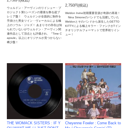
2,750円(税込)
2,750円(税込)
ウェルドン・アーヴィンのリイシュー・プ
ロジェクト第1シーズンの最後を飾る超プ
Weldon Irvine初期重要音源が奇跡の再発！
レミア盤！ ウェルドンが全面的に制作を
Nina Simoneのバンドでも活躍していた
手掛けた男女ツイン・ヴォーカルによる極
Weldonとそのバンドから派生したGETTO
上のソウル・ジャズ！ あまりその存在は知
KITTYによる極上キラー・ファンクが7イン
られていないがウェルドン・アーヴィン関
チオリジナルフォーマットで世界初リイシ
連作品として頂点とも評価され、『Time C
ュー！
apsule』以上にオリジナルが見つからない
稀少盤！
THE WOMACK SISTERS : IF Y
Cheyenne Fowler : Come Back to