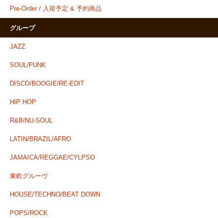
Pre-Order / 入荷予定 & 予約商品
グループ
JAZZ
SOUL/FUNK
DISCO/BOOGIE/RE-EDIT
HIP HOP
R&B/NU-SOUL
LATIN/BRAZIL/AFRO
JAMAICA/REGGAE/CYLPSO
東欧グルーヴ
HOUSE/TECHNO/BEAT DOWN
POPS/ROCK