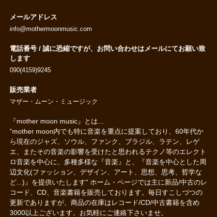
メールアドレス
info@mothermoonmusic.com
電話番号 / 誠に恐縮ですが、お問い合わせはメールにてお願い致
します
090(4159)9245
販売業者
マザー・ムーン・ミュージック
『mother moon music』とは...
”mother moon内でも特に音楽を重点に提案しており、60年代か
ら現在のジャズ、ソウル、ファンク、ブラジル、ラテン、レゲ
エ、またその音楽の影響を受けたと思われるテクノ等のエレクト
ロ音楽を中心に、多種多様な『音楽』と、『音楽を中心とした周
辺文化(ファッション、デザイン、アート、思想、思考、哲学な
ど...)』を提供いたします" ホーム・ページでは主に新品/中古のレ
コード、CD、音楽書籍を販売しております。毎日すこしづつの
更新でありますが、商品の在庫はレコード/CD/中古書籍を含め
3000以上ございます。お気軽にご連絡下さいませ。