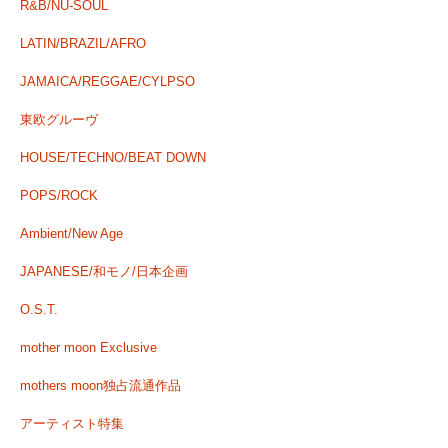
R&B/NU-SOUL
LATIN/BRAZIL/AFRO
JAMAICA/REGGAE/CYLPSO
東欧グルーヴ
HOUSE/TECHNO/BEAT DOWN
POPS/ROCK
Ambient/New Age
JAPANESE/和モノ/日本企画
O.S.T.
mother moon Exclusive
mothers moon独占流通作品
アーティスト特集