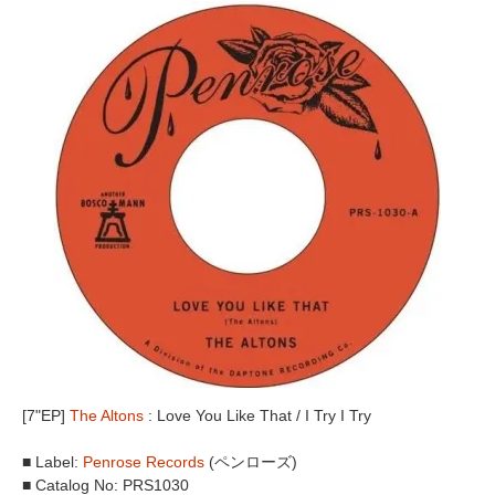
[7"EP]
The Altons
: Love You Like That / I Try I Try
■ Label:
Penrose Records
(ペンローズ)
■ Catalog No: PRS1030