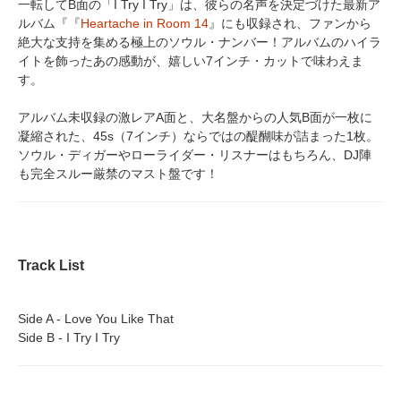
一転してB面の「I Try I Try」は、彼らの名声を決定づけた最新ア
ルバム『『
Heartache in Room 14
』にも収録され、ファンから
絶大な支持を集める極上のソウル・ナンバー！アルバムのハイラ
イトを飾ったあの感動が、嬉しい7インチ・カットで味わえま
す。
アルバム未収録の激レアA面と、大名盤からの人気B面が一枚に
凝縮された、45s（7インチ）ならではの醍醐味が詰まった1枚。
ソウル・ディガーやローライダー・リスナーはもちろん、DJ陣
も完全スルー厳禁のマスト盤です！
Track List
Side A - Love You Like That
Side B - I Try I Try