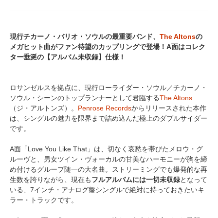
現行チカーノ・バリオ・ソウルの最重要バンド、
The Altons
の
メガヒット曲がファン待望のカップリングで登場！A面はコレク
ター垂涎の【アルバム未収録】仕様！
ロサンゼルスを拠点に、現行ローライダー・ソウル／チカーノ・
ソウル・シーンのトップランナーとして君臨する
The Altons
（ジ・アルトンズ）。
Penrose Records
からリリースされた本作
は、シングルの魅力を限界まで詰め込んだ極上のダブルサイダー
です。
A面「Love You Like That」は、切なく哀愁を帯びたメロウ・グ
ルーヴと、男女ツイン・ヴォーカルの甘美なハーモニーが胸を締
め付けるグループ随一の大名曲。ストリーミングでも爆発的な再
生数を誇りながら、現在も
フルアルバムには一切未収録
となって
いる、7インチ・アナログ盤シングルで絶対に持っておきたいキ
ラー・トラックです。