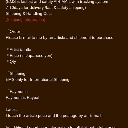
(EMS is fastest and safety AIR MAIL with tracking system
7-10days for delivery /fast & safety shipping)
Shipping & Handling Cost
[Shipping information]
「Order」
Please E-mail to me by an article and shipment to purchase
＊Artist & Title
＊Price (in Japanese yen)
＊Qty
「Shipping」
EMS only for International Shipping -
「Payment」
Payment is Paypal
Later...
I teach the article price and the postage by an E-mail
In addition, I need your information to tell it about a total price