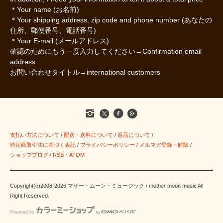
＊Your name (お名前)
＊Your shipping address, zip code and phone number (あなたの
住所、郵便番号、電話番号)
＊Your E-mail (メールアドレス)
確認のためにもう一度入力してください→Confirmation email
address
お問い合わせタイトル→international customers
支払い方法について
/
配送・送料について
/
返品について
/
特定商取引法に基づく表記
/
プライバシーポリシー
/
メルマガ登録・解除
/
ショップブログ
/
RSS
・
ATOM
Copyright(c)2008-2026 マザー・ムーン・ミュージック / mother moon music All
Right Reserved.
Powered by