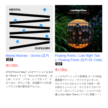
Mental Abstrato : Uzoma (2LP)
Floating Points / Late Night Tale
s: Floating Points (2LP+DL Code)
売り切れ
売り切れ
ATCQ"Find A Way"へのオマージュとなるDi
lla Tributeトラック「Suco de Acerola 」は
ミックス|アンミックス音源DLコード/180g
じめ，ジャズ、ソウル、ヒップホップ、グ
重量盤ヴァージン・ヴァイナル!! ダンス、
ローカル・サウンド迄、全包囲でツボを突
エレクトロニカからジャズまで自在！ UK
くブラジル発の要注目アルバム。
が誇るミュージック・マイスターフローテ
ィング・ポインツことサム・シェパードが
遂にLate Night Talesシリーズに登板！！！