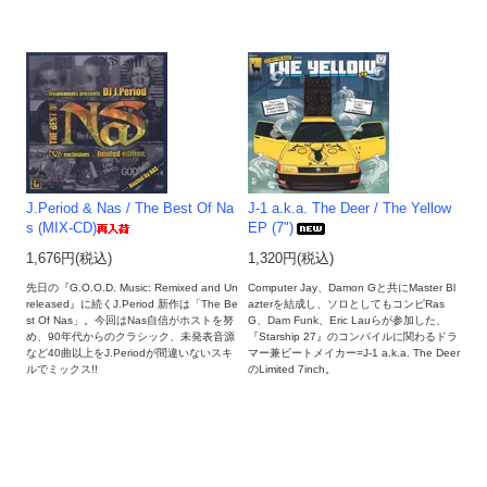
J.Period & Nas / The Best Of Na
J-1 a.k.a. The Deer / The Yellow
s (MIX-CD)
EP (7")
1,676円(税込)
1,320円(税込)
先日の『G.O.O.D. Music: Remixed and Un
Computer Jay、Damon Gと共にMaster Bl
released』に続くJ.Period 新作は「The Be
azterを結成し、ソロとしてもコンピRas
st Of Nas」。今回はNas自信がホストを努
G、Dam Funk、Eric Lauらが参加した、
め、90年代からのクラシック、未発表音源
『Starship 27』のコンパイルに関わるドラ
など40曲以上をJ.Periodが間違いないスキ
マー兼ビートメイカー=J-1 a.k.a. The Deer
ルでミックス!!
のLimited 7inch。