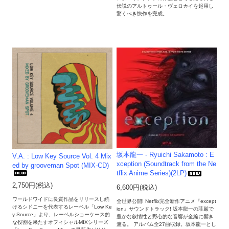
伝説のアルトゥール・ヴェロカイを起用し
驚くべき快作を完成。
坂本龍一 - Ryuichi Sakamoto : E
V.A. : Low Key Source Vol. 4 Mix
xception (Soundtrack from the Ne
ed by grooveman Spot (MIX-CD)
tflix Anime Series)(2LP)
2,750円(税込)
6,600円(税込)
ワールドワイドに良質作品をリリースし続
全世界公開! Netflix完全新作アニメ『except
けるシドニーを代表するレーベル「Low Ke
ion』サウンドトラック! 坂本龍一の荘厳で
y Source」より、レーベルショーケース的
豊かな叙情性と野心的な音響が全編に響き
な役割を果たすオフィシャルMIXシリーズ
渡る。 アルバム全27曲収録。坂本龍一とし