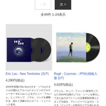
< 前
次 >
全
49
件
1
-
24
表示
Eric Lau : New Territories (2LP)
Rogê : Curyman - JPN仕様輸入
盤 (LP)
4,290円(税込)
4,620円(税込)
2000年初期のNu-Soul (ネオ・ソウル)スタ
イルの隠れたアルバム!! ロンドンのプロデ
ブラジル・サンバ・ファンク×新世代ソウ
ューサー Eric Lau によるデビュー・アルバ
ル!! 2000年以降のソウル・シーンを牽引し
ム。ヒップホップ、ソウル、ジャズを横断
てきたあのダプトーンの元重要制作陣らと
する、温かく洗練されたビート・ミュージ
タッグを組み、アレンジャーにはガル・コ
ック名作。
スタ『インジア』の作品などでも知られる