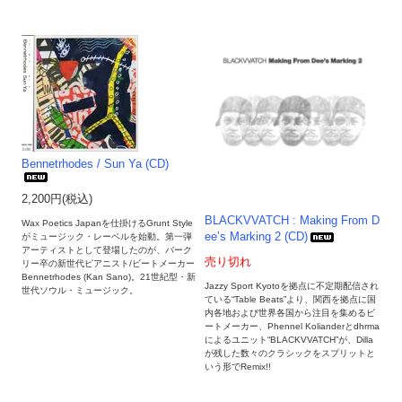
Bennetrhodes / Sun Ya (CD)
2,200円(税込)
BLACKVVATCH : Making From D
Wax Poetics Japanを仕掛けるGrunt Style
ee’s Marking 2 (CD)
がミュージック・レーベルを始動。第一弾
アーティストとして登場したのが、バーク
売り切れ
リー卒の新世代ピアニスト/ビートメーカー
Bennetrhodes (Kan Sano)。21世紀型・新
Jazzy Sport Kyotoを拠点に不定期配信され
世代ソウル・ミュージック。
ている“Table Beats”より、関西を拠点に国
内各地および世界各国から注目を集めるビ
ートメーカー、Phennel Kolianderとdhrma
によるユニット“BLACKVVATCH”が、Dilla
が残した数々のクラシックをスプリットと
いう形でRemix!!