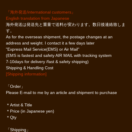
『海外発送/international customers』
English translation from Japanese
海外発送は発送先と重量で送料が変わります。数日後連絡致しま
す。
As for the overseas shipment, the postage changes at an
address and weight. I contact it a few days later
"Express Mail Service(EMS) or Air Mail"
(EMS is fastest and safety AIR MAIL with tracking system
7-10days for delivery /fast & safety shipping)
Shipping & Handling Cost
[Shipping information]
「Order」
Please E-mail to me by an article and shipment to purchase
＊Artist & Title
＊Price (in Japanese yen)
＊Qty
「Shipping」