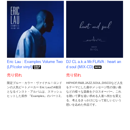
Eric Lau : Examples Volume Two
DJ CL a.k.a Mr.FLAVA : heart an
(LP/color vinyl)
d soul (MIX-CD)
売り切れ
売り切れ
限定ブルー・カラー・ヴァイナル！ロンド
HIPHOP,R&B,JAZZ,SOUL,DISCOなど人生
ンの人気ビートメーカー Eric Lauの4枚目
をテーマにした曲やメッセージ性の強い曲
となるインスト・アルバムは、スマッシュ
などの様々な楽曲をクロスオーバー。これ
ヒットした前作 『Examples』のパート2。
を聴いて夢を追い求める人達へ何かを変え
る、考えるきっかけになって欲しいという
想いを込めた作品です。