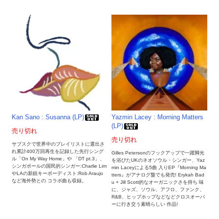
Kan Sano : Susanna (LP)
Yazmin Lacey : Morning Matters
(LP)
売り切れ
売り切れ
サブスクで世界中のプレイリストに選出さ
れ累計400万回再生を記録した先行シング
Gilles Petersonのフックアップで一躍脚光
ル「On My Way Home」や 「DT pt.3」、
を浴びたUKのネオソウル・シンガー、Yaz
シンガポールの国民的シンガー:Charlie Lim
min Laceyによる5曲 入りEP『Morning Ma
やLAの新鋭キーボーディスト:Rob Araujo
tters』がアナログ盤でも発売! Erykah Bad
など海外勢との コラボ曲も収録。
u + Jill Scott的なオーガニックさを持ち 味
に、ジャズ、ソウル、アフロ、ファンク、
R&B、ヒップホップなどなどクロスオーバ
ーに行き交う素晴らしい 作品!