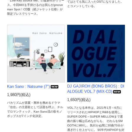
「Low Key Source Mix」の最新作がリリー
てはとても気に入ったOSTになりました。
ス。今回MIXを手掛けるのは我らがgroove
とコメントしている。
man Spot！CD盤（紙ジャケット仕様）が
限定プレスでリリース。
DJ GAJIROH (BONG BROS) : DI
Kan Sano : Natsume (7")
ALOGUE VOL.7 (MIX-CD)
1,980円(税込)
1,650円(税込)
バカリズムが原案・脚本を務めるドラマ
『住住』の主題歌として話題を呼ぶ、チル
VOL.7となる本作は、2021年1月～6月に
でロマンティック、Kan Sano流の歌モノ
リリースされたHIPHOPとR&Bを使用し、
ポップスが7インチ化決定。
SUPER DOPE～SUPER MELLOWまで選
曲の振り幅は広めながらも、 それらをSM
OOTHにMIXし、気付かぬ間に30曲70分が
過ぎ行く仕上がりに。 90年代HIPHOPを好