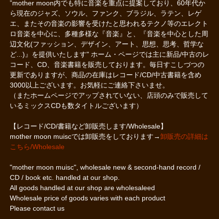
”mother moon内でも特に音楽を重点に提案しており、60年代か
ら現在のジャズ、ソウル、ファンク、ブラジル、ラテン、レゲ
エ、またその音楽の影響を受けたと思われるテクノ等のエレクト
ロ音楽を中心に、多種多様な『音楽』と、『音楽を中心とした周
辺文化(ファッション、デザイン、アート、思想、思考、哲学な
ど...)』を提供いたします" ホーム・ページでは主に新品/中古のレ
コード、CD、音楽書籍を販売しております。毎日すこしづつの
更新でありますが、商品の在庫はレコード/CD/中古書籍を含め
3000以上ございます。お気軽にご連絡下さいませ。
（またホームページでアップされていない、店頭のみで販売して
いるミックスCDも数タイトルございます）
【レコード/CD/書籍など卸販売します/Wholesale】
mother moon muiscでは卸販売をしております→
卸販売の詳細は
こちら/Wholesale
"mother moon muisc", wholesale new & second-hand record /
CD / book etc. handled at our shop.
All goods handled at our shop are wholesaleed
Wholesale price of goods varies with each product
Please contact us