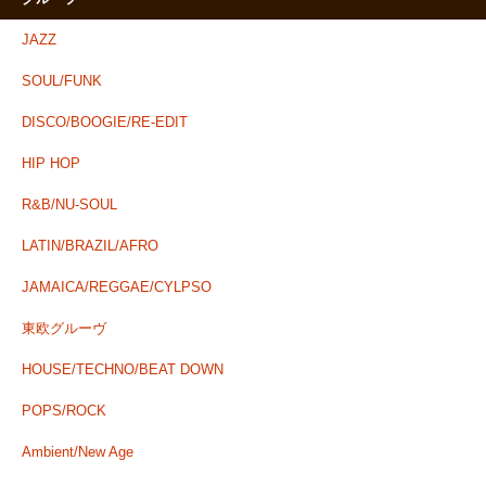
JAZZ
SOUL/FUNK
DISCO/BOOGIE/RE-EDIT
HIP HOP
R&B/NU-SOUL
LATIN/BRAZIL/AFRO
JAMAICA/REGGAE/CYLPSO
東欧グルーヴ
HOUSE/TECHNO/BEAT DOWN
POPS/ROCK
Ambient/New Age