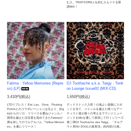
む人、TRAPやDRILLを好む人もイケる新
譜MIX！
Fatima : Yellow Memories (Repre
DJ Toothache a.k.a. Twigy : Tenk
ss) (LP)
oo Lounge Issue02 (MIX-CD)
3,410円(税込)
1,650円(税込)
LTDリプレス！ Eric Lau、Onra、Floating
デッドストック入荷！心地よい楽曲にスポ
Pointsとのコラボレーションは元より、[Eg
ットを当て、ジャンルを越えた様々なアー
lo]からのソロ・リリースを重ねジャンル／
ティスト達が個々の考えるラウンジミュー
国境を越えた注目度を高めてきたFatimaが
ジックをMixを通して表現して行くシリーズ
満を持してのフルアルバム『Yellow Memori
第二弾DJ Toothache aka Twigy。「チルア
es』を遂にリリース！
ウト系NU SOULの真骨頂」的内容の1枚。