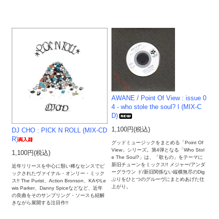
AWANE / Point Of View : issue 0
4 - who stole the soul? I (MIX-C
D)
1,100円(税込)
DJ CHO : PICK N ROLL (MIX-CD
R)
グッドミュージックをまとめる「Point Of
View」シリーズ。第4弾となる「Who Stol
1,100円(税込)
e The Soul?」は、「歌もの」をテーマに
新旧チューンをミックス!! メジャー/アンダ
近年リリースを中心に類い稀なセンスでピ
ーグラウン ド/新旧関係ない縦横無尽のDig
ックされたヴァイナル・オンリー・ミック
ぶりをひとつのグルーヴにまとめあげた仕
ス!! The Purist、Action Bronson、KAやLe
上がり。
wis Parker、Danny Spiceなどなど、近年
の良曲をそのサンプリング・ソースも紐解
きながら展開する注目作!!