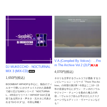
V.A.(Compiled By Volcov) : …Fro
m The Archive Vol.2 (2LP)
DJ MUKECCHO：NOCTURNAL
MIX 3 (MIX-CD)
4,070円(税込)
1,650円(税込)
ネロリを主宰するヴォルコフが選曲 するコ
ンピレーション・シリーズ『From The Arc
BOOMBAP HIPHOPを中心に、独自のフィ
hive』の待望の第2弾 ! 今回はここ10~ 15
ルターで揮いにかけチョイスされた楽曲群
年の音源を中心にダウン・テンポのソウル
で繰り広げるMIXシリーズ「NOCTURNA
やジャジー・チューンを集めた極上の内
L」3作目がリリース！HIPHOP DJの王道
容... ! ヴォルコフ自らが手がけたエクスク
技である同ネタ・声ネタ・元ネタに代表さ
ルーシヴなエディット・ヴァージョンなど
れる"DJ小ネタ"は、今回も満載！
も !