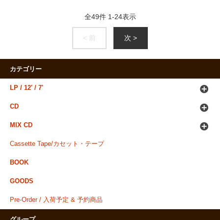
全
49
件
1
-
24
表示
< 前
次 >
カテゴリー
LP / 12' / 7'
CD
MIX CD
Cassette Tape/カセット・テープ
BOOK
GOODS
Pre-Order / 入荷予定 & 予約商品
グループ