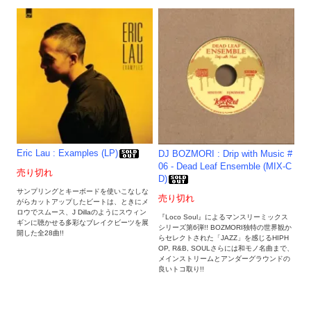
Eric Lau : Examples (LP)
DJ BOZMORI : Drip with Music #
06 - Dead Leaf Ensemble (MIX-C
売り切れ
D)
サンプリングとキーボードを使いこなしな
売り切れ
がらカットアップしたビートは、ときにメ
ロウでスムース、J Dillaのようにスウィン
『Loco Soul』によるマンスリーミックス
ギンに聴かせる多彩なブレイクビーツを展
シリーズ第6弾!! BOZMORI独特の世界観か
開した全28曲!!
らセレクトされた「JAZZ」を感じるHIPH
OP, R&B, SOULさらには和モノ名曲まで、
メインストリームとアンダーグラウンドの
良いトコ取り!!