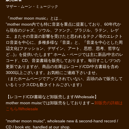
マザー・ムーン・ミュージック
『mother moon music』とは...
”mother moon内でも特に音楽を重点に提案しており、60年代か
ら現在のジャズ、ソウル、ファンク、ブラジル、ラテン、レゲ
エ、またその音楽の影響を受けたと思われるテクノ等のエレクト
ロ音楽を中心に、多種多様な『音楽』と、『音楽を中心とした周
辺文化(ファッション、デザイン、アート、思想、思考、哲学な
ど...)』を提供いたします" ホーム・ページでは主に新品/中古のレ
コード、CD、音楽書籍を販売しております。毎日すこしづつの
更新でありますが、商品の在庫はレコード/CD/中古書籍を含め
3000以上ございます。お気軽にご連絡下さいませ。
（またホームページでアップされていない、店頭のみで販売して
いるミックスCDも数タイトルございます）
【レコード/CD/書籍など卸販売します/Wholesale】
mother moon muiscでは卸販売をしております→
卸販売の詳細は
こちら/Wholesale
"mother moon muisc", wholesale new & second-hand record /
CD / book etc. handled at our shop.