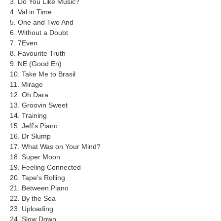
3. Do You Like Music?
4. Val in Time
5. One and Two And
6. Without a Doubt
7. 7Even
8. Favourite Truth
9. NE (Good En)
10. Take Me to Brasil
11. Mirage
12. Oh Dara
13. Groovin Sweet
14. Training
15. Jeff's Piano
16. Dr Slump
17. What Was on Your Mind?
18. Super Moon
19. Feeling Connected
20. Tape's Rolling
21. Between Piano
22. By the Sea
23. Uploading
24. Slow Down