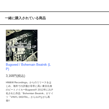
一緒に購入されている商品
Bugseed / Bohemain Beatnik (L
P)
3,168円(税込)
HW&W Recordings』からのリリースをは
じめ、海外での評価が非常に高い東京出身
のビートメイカーBugseed!! 2012年に2LP
化された作品「Bohemian Beatnik」がドイ
ツ『VINYL DIGITAL』から1LPながら再
発!!