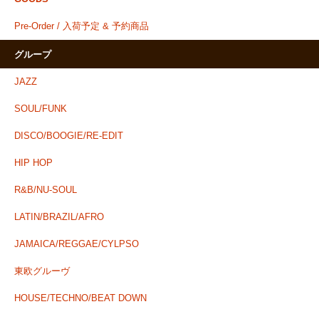
Pre-Order / 入荷予定 & 予約商品
グループ
JAZZ
SOUL/FUNK
DISCO/BOOGIE/RE-EDIT
HIP HOP
R&B/NU-SOUL
LATIN/BRAZIL/AFRO
JAMAICA/REGGAE/CYLPSO
東欧グルーヴ
HOUSE/TECHNO/BEAT DOWN