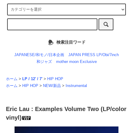
検索注目ワード
JAPANESE/和モノ/日本企画
JAPAN PRESS LP/Obi/7inch
和ジャズ
mother moon Exclusive
ホーム
>
LP / 12' / 7'
>
HIP HOP
ホーム
>
HIP HOP
>
NEW/新品
>
Instrumental
Eric Lau : Examples Volume Two (LP/color
vinyl)