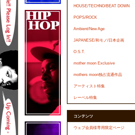
HOUSE/TECHNO/BEAT DOWN
POPS/ROCK
Ambient/New Age
JAPANESE/和モノ/日本企画
O.S.T.
mother moon Exclusive
mothers moon独占流通作品
アーティスト特集
レーベル特集
コンテンツ
ウェブ会員様専用限定ページ