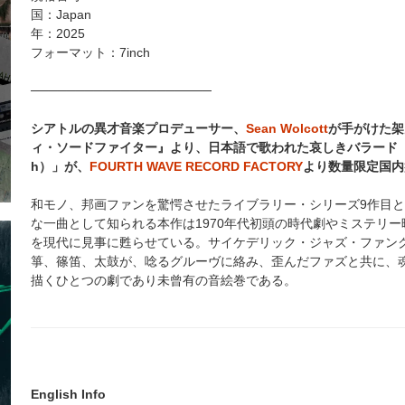
国：Japan
年：2025
フォーマット：7inch
────────────────────
シアトルの異才音楽プロデューサー、
Sean Wolcott
が手がけた架
ィ・ソードファイター』より、日本語で歌われた哀しきバラード「九つの命で
h）」が、
FOURTH WAVE RECORD FACTORY
より数量限定国内
和モノ、邦画ファンを驚愕させたライブラリー・シリーズ9作目
な一曲として知られる本作は1970年代初頭の時代劇やミステリ
を現代に見事に甦らせている。サイケデリック・ジャズ・ファン
箏、篠笛、太鼓が、唸るグルーヴに絡み、歪んだファズと共に、
描くひとつの劇であり未曾有の音絵巻である。
English Info