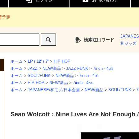
ログイン
お問い合わせ
入荷予定
JAPANE
検索注目ワード
和ジャズ
ホーム
>
LP / 12' / 7'
>
HIP HOP
ホーム
>
JAZZ
>
NEW/新品
>
JAZZ FUNK
>
7inch - 45's
ホーム
>
SOUL/FUNK
>
NEW/新品
>
7inch - 45's
ホーム
>
HIP HOP
>
NEW/新品
>
7inch - 45's
ホーム
>
JAPANESE/和モノ/日本企画
>
NEW/新品
>
SOUL/FUNK
>
7
Sean Wolcott : Nine Lives Are Not En