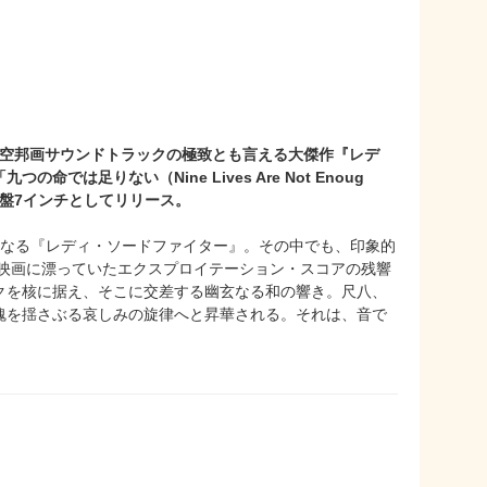
空邦画サウンドトラックの極致とも言える大傑作『レデ
は足りない（Nine Lives Are Not Enoug
盤7インチとしてリリース。
となる『レディ・ソードファイター』。その中でも、印象的
ー映画に漂っていたエクスプロイテーション・スコアの残響
クを核に据え、そこに交差する幽玄なる和の響き。尺八、
魂を揺さぶる哀しみの旋律へと昇華される。それは、音で