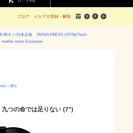
カート(
0
)
ブログ
メルマガ登録・解除
SE/和モノ/日本企画
JAPAN PRESS LP/Obi/7inch
mother moon Exclusive
inch - 45's
ough / 九つの命では足りない (7”)