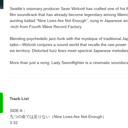
Seattle's visionary producer Sean Wolcott has crafted one of his
film soundtrack that has already become legendary among Wamo
aunting ballad “Nine Lives Are Not Enough”, sung in Japanese and 
-inch from Fourth Wave Record Factory.
Blending psychedelic jazz-funk with the mystique of traditional
taiko—Wolcott conjures a sound world that recalls the raw power o
ew territory. Distorted fuzz lines meet spectral Japanese melodie
More than just a song, Lady Swordfighter is a cinematic soundsc
Track List
SIDE A：
九つの命では足りない（Nine Lives Are Not Enough）
3:32