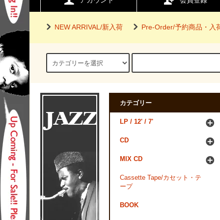
アカウント
会員登録
NEW ARRIVAL/新入荷
Pre-Order/予約商品・
カテゴリー
LP / 12' / 7'
CD
MIX CD
Cassette Tape/カセット・テ
ープ
BOOK