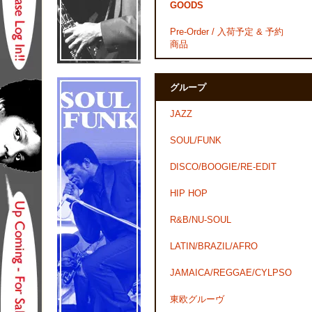
GOODS
Pre-Order / 入荷予定 & 予約
商品
グループ
JAZZ
SOUL/FUNK
DISCO/BOOGIE/RE-EDIT
HIP HOP
R&B/NU-SOUL
LATIN/BRAZIL/AFRO
JAMAICA/REGGAE/CYLPSO
東欧グルーヴ