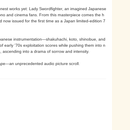
 finest works yet: Lady Swordfighter, an imagined Japanese
no and cinema fans. From this masterpiece comes the h
now issued for the first time as a Japan limited-edition 7
 Japanese instrumentation—shakuhachi, koto, shinobue, and
f early '70s exploitation scores while pushing them into n
s, ascending into a drama of sorrow and intensity.
ape—an unprecedented audio picture scroll.