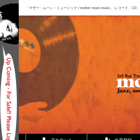
「マザー・ムーン・ミュージック / mother moon music」 レコー