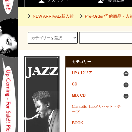
アカウント
会員登録
NEW ARRIVAL/新入荷
Pre-Order/予約商品・
カテゴリー
LP / 12' / 7'
CD
MIX CD
Cassette Tape/カセット・テ
ープ
BOOK