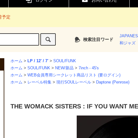
ログイン
お問い合わせ
入荷予定
JAPANE
検索注目ワード
和ジャズ
ホーム
>
LP / 12' / 7'
>
SOUL/FUNK
ホーム
>
SOUL/FUNK
>
NEW/新品
>
7inch - 45's
ホーム
>
WEB会員専用シークレット商品リスト (要ログイン)
ホーム
>
レーベル特集
>
現行SOULレーベル
>
Daptone (Penrose)
THE WOMACK SISTERS : IF YOU WANT ME 