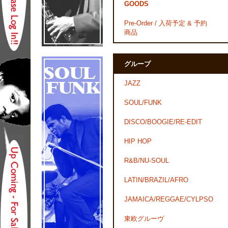
GOODS
Pre-Order / 入荷予定 & 予約
商品
グループ
JAZZ
SOUL/FUNK
DISCO/BOOGIE/RE-EDIT
HIP HOP
R&B/NU-SOUL
LATIN/BRAZIL/AFRO
JAMAICA/REGGAE/CYLPSO
東欧グルーヴ