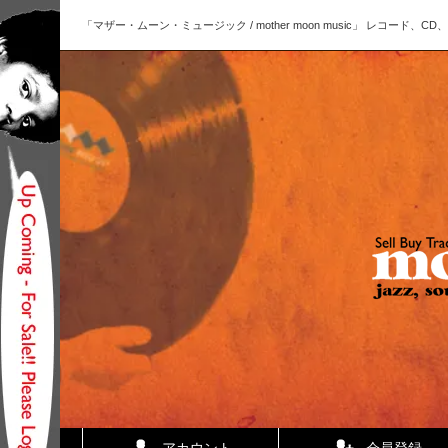
「マザー・ムーン・ミュージック / mother moon music」 レコー