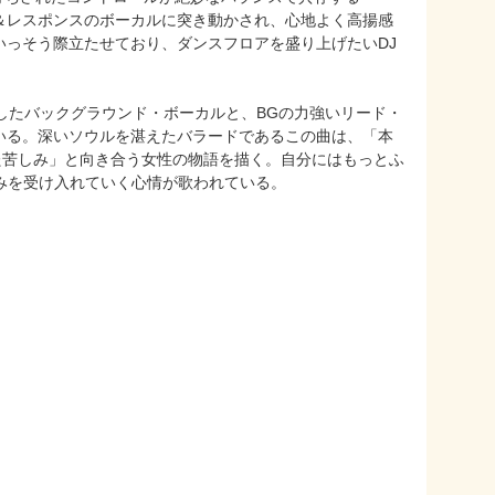
＆レスポンスのボーカルに突き動かされ、心地よく高揚感
いっそう際立たせており、ダンスフロアを盛り上げたいDJ
uchaの切々としたバックグラウンド・ボーカルと、BGの力強いリード・
いる。深いソウルを湛えたバラードであるこの曲は、「本
まった苦しみ」と向き合う女性の物語を描く。自分にはもっとふ
の痛みを受け入れていく心情が歌われている。