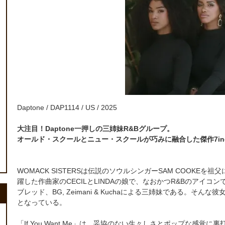
Daptone / DAP1114 / US / 2025
大注目！Daptone一押しの三姉妹R&Bグループ。
オールド・スクールとニュー・スクールが巧みに融合した傑作7inch
WOMACK SISTERSは伝説のソウルシンガーSAM COOKEを祖
躍した作曲家のCECILとLINDAの娘で、なおかつR&Bのアイコン
ブレッド、BG, Zeimani & Kuchaによる三姉妹である。
となっている。
「If You Want Me」は、妥協のない生々しさとポップな感