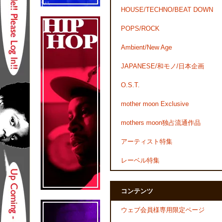
HOUSE/TECHNO/BEAT DOWN
POPS/ROCK
Ambient/New Age
JAPANESE/和モノ/日本企画
O.S.T.
mother moon Exclusive
mothers moon独占流通作品
アーティスト特集
レーベル特集
コンテンツ
ウェブ会員様専用限定ページ