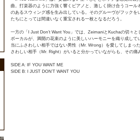
曲。打楽器のように力強く響くピアノと、激しく掛け合うコール
のあるスウィング感を生み出している。そのグルーヴがフックを
たちにとっては間違いなく重宝される一枚となるだろう。
一方の「I Just Don’t Want You」では、ZeimaniとK
ボーカルが、満開の花束のように美しいハーモニーを織り成して
当にふさわしい相手ではない男性（Mr. Wrong）を愛してし
さわしい相手（Mr. Right）がいると分かっていながらも、そ
SIDE A: IF YOU WANT ME
SIDE B: I JUST DON’T WANT YOU