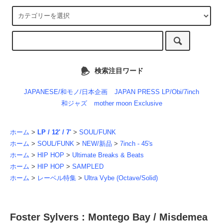
検索注目ワード
JAPANESE/和モノ/日本企画
JAPAN PRESS LP/Obi/7inch
和ジャズ
mother moon Exclusive
ホーム
>
LP / 12' / 7'
>
SOUL/FUNK
ホーム
>
SOUL/FUNK
>
NEW/新品
>
7inch - 45's
ホーム
>
HIP HOP
>
Ultimate Breaks & Beats
ホーム
>
HIP HOP
>
SAMPLED
ホーム
>
レーベル特集
>
Ultra Vybe (Octave/Solid)
Foster Sylvers : Montego Bay / Misdemea