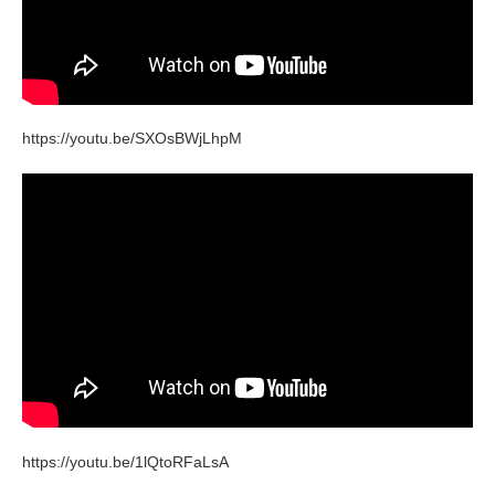
https://youtu.be/SXOsBWjLhpM
https://youtu.be/1lQtoRFaLsA