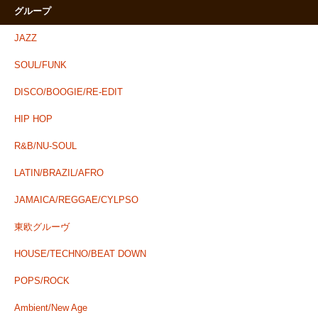
グループ
JAZZ
SOUL/FUNK
DISCO/BOOGIE/RE-EDIT
HIP HOP
R&B/NU-SOUL
LATIN/BRAZIL/AFRO
JAMAICA/REGGAE/CYLPSO
東欧グルーヴ
HOUSE/TECHNO/BEAT DOWN
POPS/ROCK
Ambient/New Age