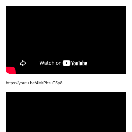
https://youtu.be/4MrPbsuT5p8