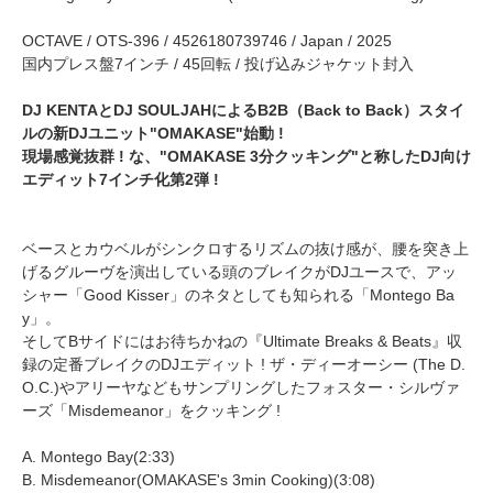
OCTAVE / OTS-396 / 4526180739746 / Japan / 2025
国内プレス盤7インチ / 45回転 / 投げ込みジャケット封入
DJ KENTAとDJ SOULJAHによるB2B（Back to Back）スタイ
ルの新DJユニット"OMAKASE"始動 !
現場感覚抜群 ! な、"OMAKASE 3分クッキング"と称したDJ向け
エディット7インチ化第2弾 !
ベースとカウベルがシンクロするリズムの抜け感が、腰を突き上
げるグルーヴを演出している頭のブレイクがDJユースで、アッ
シャー「Good Kisser」のネタとしても知られる「Montego Ba
y」。
そしてBサイドにはお待ちかねの『Ultimate Breaks & Beats』収
録の定番ブレイクのDJエディット ! ザ・ディーオーシー (The D.
O.C.)やアリーヤなどもサンプリングしたフォスター・シルヴァ
ーズ「Misdemeanor」をクッキング !
A. Montego Bay(2:33)
B. Misdemeanor(OMAKASE's 3min Cooking)(3:08)