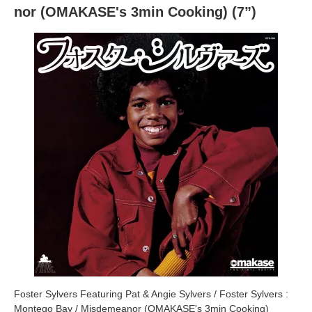
nor (OMAKASE's 3min Cooking) (7”)
Foster Sylvers Featuring Pat & Angie Sylvers / Foster Sylvers :
Montego Bay / Misdemeanor (OMAKASE's 3min Cooking)