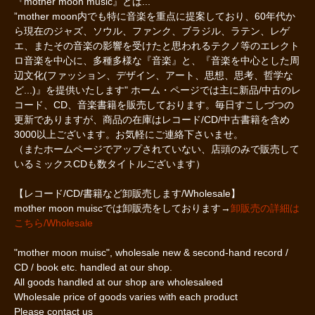
『mother moon music』とは...
”mother moon内でも特に音楽を重点に提案しており、60年代か
ら現在のジャズ、ソウル、ファンク、ブラジル、ラテン、レゲ
エ、またその音楽の影響を受けたと思われるテクノ等のエレクト
ロ音楽を中心に、多種多様な『音楽』と、『音楽を中心とした周
辺文化(ファッション、デザイン、アート、思想、思考、哲学な
ど...)』を提供いたします" ホーム・ページでは主に新品/中古のレ
コード、CD、音楽書籍を販売しております。毎日すこしづつの
更新でありますが、商品の在庫はレコード/CD/中古書籍を含め
3000以上ございます。お気軽にご連絡下さいませ。
（またホームページでアップされていない、店頭のみで販売して
いるミックスCDも数タイトルございます）
【レコード/CD/書籍など卸販売します/Wholesale】
mother moon muiscでは卸販売をしております→
卸販売の詳細は
こちら/Wholesale
"mother moon muisc", wholesale new & second-hand record /
CD / book etc. handled at our shop.
All goods handled at our shop are wholesaleed
Wholesale price of goods varies with each product
Please contact us