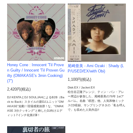
Honey Cone : Innocent 'Til Prove
尾崎亜美 - Ami Ozaki : Shady (L
n Guilty / Innocent 'Til Proven Gu
P/USED/EX/with Obi)
ilty (OMAKASE's 3min Cooking)
1,100円(税込)
(7”)
Disk:EX / Jacket:EX
2,420円(税込)
松任谷正隆アレンジ、ティン・パン・アレ
ー周辺が参加した、尾崎亜美の76年 1stア
DJ KENTAとDJ SOULJAHによるB2B（Ba
ルバム。名曲「瞑想」他、人気和物ミック
ck to Back）スタイルの新DJユニット"OM
スCD収録、サンプリングネタの「私を呼ん
AKASE"始動 ! 現場感覚抜群 ! な、"OMAK
で」も収めた人気作品!!
ASE 3分クッキング"と称したDJ向けエデ
ィット7インチ化第2弾 !