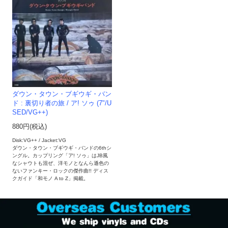
ダウン・タウン・ブギウギ・バン
ド : 裏切り者の旅 / ア! ソゥ (7"/U
SED/VG++)
880円(税込)
Disk:VG++ / Jacket:VG
ダウン・タウン・ブギウギ・バンドの6thシ
ングル。カップリング「ア! ソゥ」はJB風
なシャウトも混ぜ、洋モノとなんら遜色の
ないファンキー・ロックの傑作曲!! ディス
クガイド「和モノ A to Z」掲載。