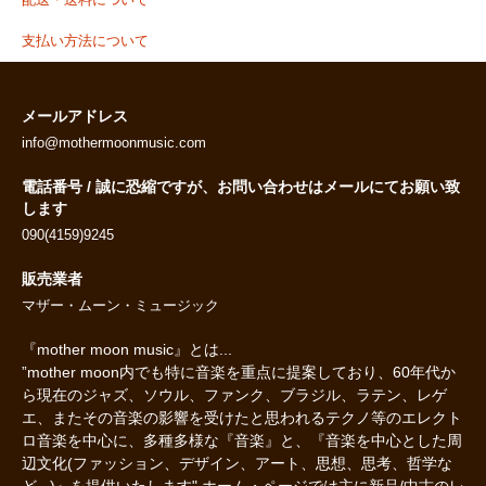
支払い方法について
メールアドレス
info@mothermoonmusic.com
電話番号 / 誠に恐縮ですが、お問い合わせはメールにてお願い致
します
090(4159)9245
販売業者
マザー・ムーン・ミュージック
『mother moon music』とは...
”mother moon内でも特に音楽を重点に提案しており、60年代か
ら現在のジャズ、ソウル、ファンク、ブラジル、ラテン、レゲ
エ、またその音楽の影響を受けたと思われるテクノ等のエレクト
ロ音楽を中心に、多種多様な『音楽』と、『音楽を中心とした周
辺文化(ファッション、デザイン、アート、思想、思考、哲学な
ど...)』を提供いたします" ホーム・ページでは主に新品/中古のレ