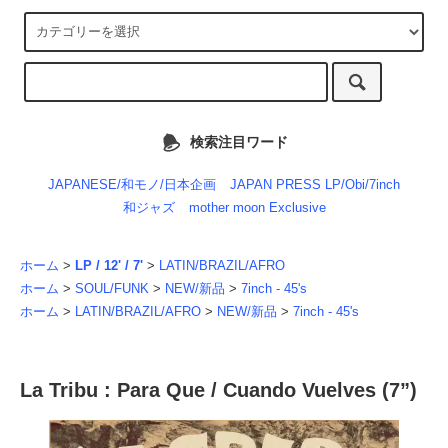
検索注目ワード
JAPANESE/和モノ/日本企画
JAPAN PRESS LP/Obi/7inch
和ジャズ
mother moon Exclusive
ホーム
>
LP / 12' / 7'
>
LATIN/BRAZIL/AFRO
ホーム
>
SOUL/FUNK
>
NEW/新品
>
7inch - 45's
ホーム
>
LATIN/BRAZIL/AFRO
>
NEW/新品
>
7inch - 45's
La Tribu : Para Que / Cuando Vuelves (7”)