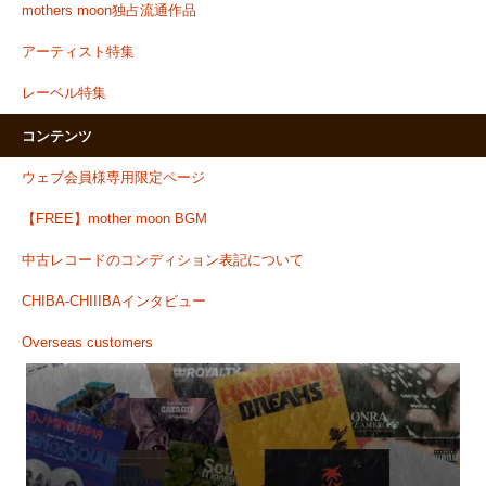
mothers moon独占流通作品
アーティスト特集
レーベル特集
コンテンツ
ウェブ会員様専用限定ページ
【FREE】mother moon BGM
中古レコードのコンディション表記について
CHIBA-CHIIIBAインタビュー
Overseas customers