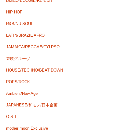
DISCO/BOOGIE/RE-EDIT
HIP HOP
R&B/NU-SOUL
LATIN/BRAZIL/AFRO
JAMAICA/REGGAE/CYLPSO
東欧グルーヴ
HOUSE/TECHNO/BEAT DOWN
POPS/ROCK
Ambient/New Age
JAPANESE/和モノ/日本企画
O.S.T.
mother moon Exclusive