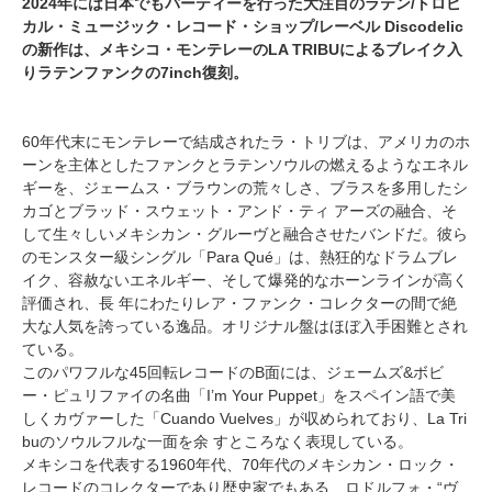
2024年には日本でもパーティーを行った大注目のラテン/トロピ
カル・ミュージック・レコード・ショップ/レーベル Discodelic
の新作は、メキシコ・モンテレーのLA TRIBUによるブレイク入
りラテンファンクの7inch復刻。
60年代末にモンテレーで結成されたラ・トリブは、アメリカのホ
ーンを主体としたファンクとラテンソウルの燃えるようなエネル
ギーを、ジェームス・ブラウンの荒々しさ、ブラスを多用したシ
カゴとブラッド・スウェット・アンド・ティ アーズの融合、そ
して生々しいメキシカン・グルーヴと融合させたバンドだ。彼ら
のモンスター級シングル「Para Qué」は、熱狂的なドラムブレ
イク、容赦ないエネルギー、そして爆発的なホーンラインが高く
評価され、長 年にわたりレア・ファンク・コレクターの間で絶
大な人気を誇っている逸品。オリジナル盤はほぼ入手困難とされ
ている。
このパワフルな45回転レコードのB面には、ジェームズ&ボビ
ー・ピュリファイの名曲「I’m Your Puppet」をスペイン語で美
しくカヴァーした「Cuando Vuelves」が収められており、La Tri
buのソウルフルな一面を余 すところなく表現している。
メキシコを代表する1960年代、70年代のメキシカン・ロック・
レコードのコレクターであり歴史家でもある、ロドルフォ・“ヴ