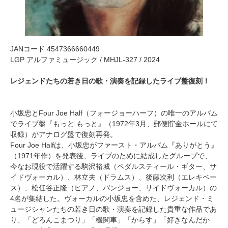
JANコード 4547366660449
LGP アルファミュージック / MHJL-327 / 2024
レジェンドたちの若き日の歌・演奏を記録したライブ盤復刻！
小坂忠とFour Joe Half（フォージョーハーフ）の唯一のアルバム
でライブ盤『もっと もっと』（1972年3月、郵便貯金ホールにて
収録）がアナログ盤で復刻再発。
Four Joe Halfは、小坂忠がファースト・アルバム『ありがとう』
（1971年作）を発表後、ライブのために結成したグループで、
今なお現役で活躍する駒沢裕城（ペダルスティール・ギター、サ
イドヴォーカル）、林立夫（ドラムス）、後藤次利（エレキベー
ス）、松任谷正隆（ピアノ、バンジョー、サイドヴォーカル）の
4名が集結した。ヴォーカルの小坂忠を含めた、レジェンド・ミ
ュージシャンたちの若き日の歌・演奏を記録した貴重な作品であ
り、「どろんこまつり」「機関車」「からす」「好きなんだか