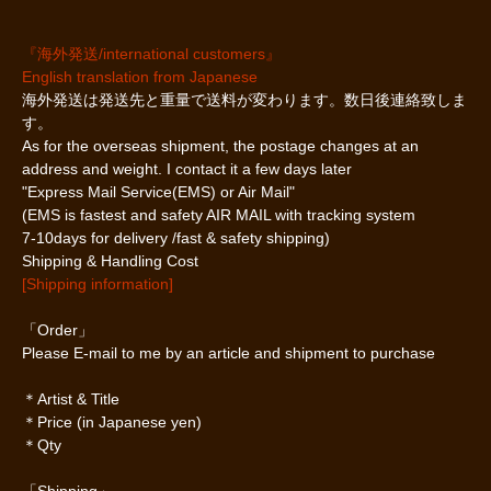
『海外発送/international customers』
English translation from Japanese
海外発送は発送先と重量で送料が変わります。数日後連絡致しま
す。
As for the overseas shipment, the postage changes at an
address and weight. I contact it a few days later
"Express Mail Service(EMS) or Air Mail"
(EMS is fastest and safety AIR MAIL with tracking system
7-10days for delivery /fast & safety shipping)
Shipping & Handling Cost
[Shipping information]
「Order」
Please E-mail to me by an article and shipment to purchase
＊Artist & Title
＊Price (in Japanese yen)
＊Qty
「Shipping」