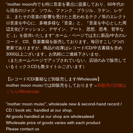
”mother moon内でも特に音楽を重点に提案しており、60年代か
ら現在のジャズ、ソウル、ファンク、ブラジル、ラテン、レゲ
エ、またその音楽の影響を受けたと思われるテクノ等のエレクト
ロ音楽を中心に、多種多様な『音楽』と、『音楽を中心とした周
辺文化(ファッション、デザイン、アート、思想、思考、哲学な
ど...)』を提供いたします" ホーム・ページでは主に新品/中古のレ
コード、CD、音楽書籍を販売しております。毎日すこしづつの
更新でありますが、商品の在庫はレコード/CD/中古書籍を含め
3000以上ございます。お気軽にご連絡下さいませ。
（またホームページでアップされていない、店頭のみで販売して
いるミックスCDも数タイトルございます）
【レコード/CD/書籍など卸販売します/Wholesale】
mother moon muiscでは卸販売をしております→
卸販売の詳細は
こちら/Wholesale
"mother moon muisc", wholesale new & second-hand record /
CD / book etc. handled at our shop.
All goods handled at our shop are wholesaleed
Wholesale price of goods varies with each product
Please contact us