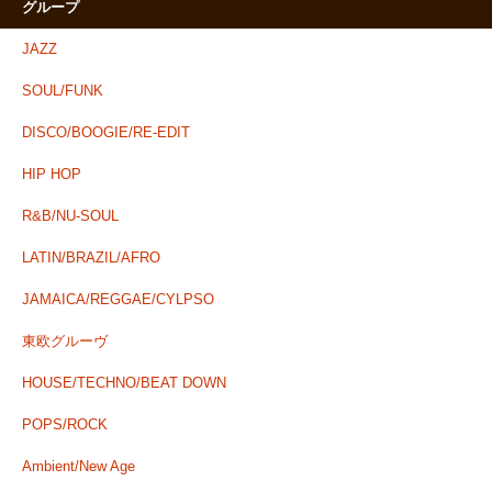
グループ
JAZZ
SOUL/FUNK
DISCO/BOOGIE/RE-EDIT
HIP HOP
R&B/NU-SOUL
LATIN/BRAZIL/AFRO
JAMAICA/REGGAE/CYLPSO
東欧グルーヴ
HOUSE/TECHNO/BEAT DOWN
POPS/ROCK
Ambient/New Age