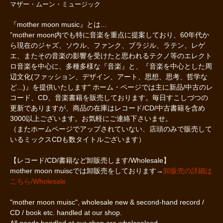
マザー・ムーン・ミュージック
『mother moon music』とは...
”mother moon内でも特に音楽を重点に提案しており、60年代か
ら現在のジャズ、ソウル、ファンク、ブラジル、ラテン、レゲ
エ、またその音楽の影響を受けたと思われるテクノ等のエレクト
ロ音楽を中心に、多種多様な『音楽』と、『音楽を中心とした周
辺文化(ファッション、デザイン、アート、思想、思考、哲学な
ど...)』を提供いたします" ホーム・ページでは主に新品/中古のレ
コード、CD、音楽書籍を販売しております。毎日すこしづつの
更新でありますが、商品の在庫はレコード/CD/中古書籍を含め
3000以上ございます。お気軽にご連絡下さいませ。
（またホームページでアップされていない、店頭のみで販売して
いるミックスCDも数タイトルございます）
【レコード/CD/書籍など卸販売します/Wholesale】
mother moon muiscでは卸販売をしております→
卸販売の詳細は
こちら/Wholesale
"mother moon muisc", wholesale new & second-hand record /
CD / book etc. handled at our shop.
All goods handled at our shop are wholesaleed