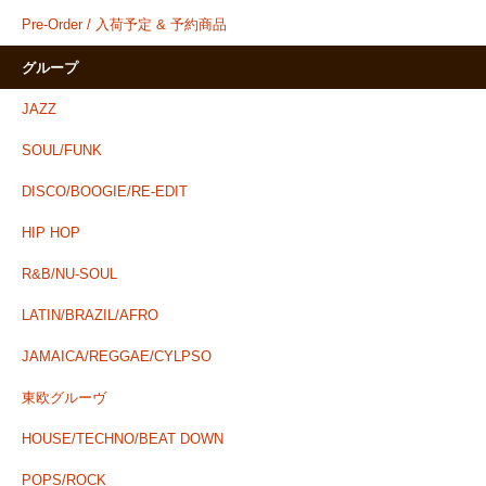
Pre-Order / 入荷予定 & 予約商品
グループ
JAZZ
SOUL/FUNK
DISCO/BOOGIE/RE-EDIT
HIP HOP
R&B/NU-SOUL
LATIN/BRAZIL/AFRO
JAMAICA/REGGAE/CYLPSO
東欧グルーヴ
HOUSE/TECHNO/BEAT DOWN
POPS/ROCK