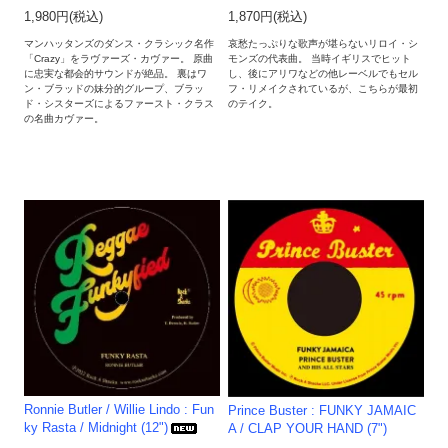
1,980円(税込)
1,870円(税込)
マンハッタンズのダンス・クラシック名作
哀愁たっぷりな歌声が堪らないリロイ・シ
「Crazy」をラヴァーズ・カヴァー。 原曲
モンズの代表曲。 当時イギリスでヒット
に忠実な都会的サウンドが絶品。 裏はワ
し、後にアリワなどの他レーベルでもセル
ン・ブラッドの妹分的グループ、ブラッ
フ・リメイクされているが、こちらが最初
ド・シスターズによるファースト・クラス
のテイク。
の名曲カヴァー。
Ronnie Butler / Willie Lindo : Fun
Prince Buster : FUNKY JAMAIC
ky Rasta / Midnight (12")
A / CLAP YOUR HAND (7")