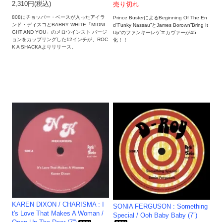
2,310円(税込)
売り切れ
808にチョッパー・ベースが入ったアイラ
Prince BusterによるBeginning Of The En
ンド・ディスコとBARRY WHITE「MIDNI
d”Funky Nassau”とJames Borown”Bring It
GHT AND YOU」のメロウインスト バージ
Up”のファンキーレゲエカヴァーが45
ョンをカップリングした12インチが、ROC
化！！
K A SHACKAよりリリース。
KAREN DIXON / CHARISMA : I
SONIA FERGUSON : Something
t's Love That Makes A Woman /
Special / Ooh Baby Baby (7”)