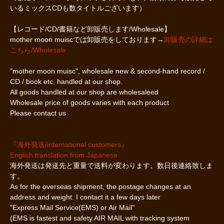
いるミックスCDも数タイトルございます）
【レコード/CD/書籍など卸販売します/Wholesale】
mother moon muiscでは卸販売をしております→
卸販売の詳細は
こちら/Wholesale
"mother moon muisc", wholesale new & second-hand record /
CD / book etc. handled at our shop.
All goods handled at our shop are wholesaleed
Wholesale price of goods varies with each product
Please contact us
『海外発送/international customers』
English translation from Japanese
海外発送は発送先と重量で送料が変わります。数日後連絡致しま
す。
As for the overseas shipment, the postage changes at an
address and weight. I contact it a few days later
"Express Mail Service(EMS) or Air Mail"
(EMS is fastest and safety AIR MAIL with tracking system