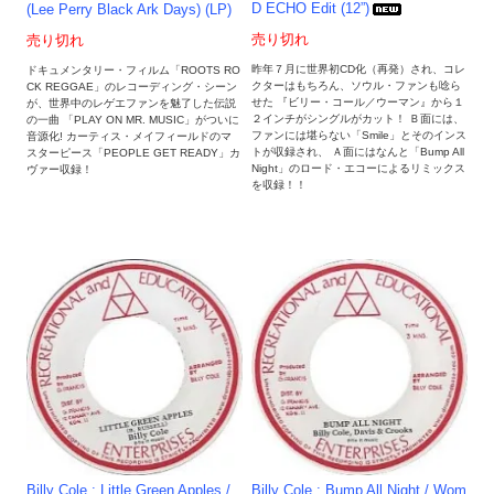
D ECHO Edit (12”)
(Lee Perry Black Ark Days) (LP)
売り切れ
売り切れ
昨年７月に世界初CD化（再発）され、コレ
ドキュメンタリー・フィルム「ROOTS RO
クターはもちろん、ソウル・ファンも唸ら
CK REGGAE」のレコーディング・シーン
せた 『ビリー・コール／ウーマン』から１
が、世界中のレゲエファンを魅了した伝説
２インチがシングルがカット！ Ｂ面には、
の一曲 「PLAY ON MR. MUSIC」がついに
ファンには堪らない「Smile」とそのインス
音源化! カーティス・メイフィールドのマ
トが収録され、 Ａ面にはなんと「Bump All
スターピース「PEOPLE GET READY」カ
Night」のロード・エコーによるリミックス
ヴァー収録！
を収録！！
Billy Cole : Little Green Apples /
Billy Cole : Bump All Night / Wom