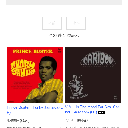
< 前
次 >
全
22
件
1
-
22
表示
V.A. : In The Mood For Ska -Cari
Prince Buster : Funky Jamaica (L
bou Selection- (LP)
P)
3,520円(税込)
4,400円(税込)
インド系ジャマイカ人ダダ・テワリのレー