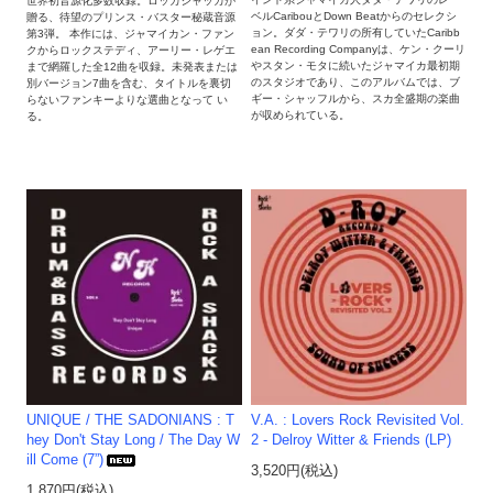
世界初音源化多数収録。ロッカシャッカが
ベルCaribouとDown Beatからのセレクシ
贈る、待望のプリンス・バスター秘蔵音源
ョン。ダダ・テワリの所有していたCaribb
第3弾。 本作には、ジャマイカン・ファン
ean Recording Companyは、ケン・クーリ
クからロックステディ、アーリー・レゲエ
やスタン・モタに続いたジャマイカ最初期
まで網羅した全12曲を収録。未発表または
のスタジオであり、このアルバムでは、ブ
別バージョン7曲を含む、タイトルを裏切
ギー・シャッフルから、スカ全盛期の楽曲
らないファンキーよりな選曲となって い
が収められている。
る。
UNIQUE / THE SADONIANS : T
V.A. : Lovers Rock Revisited Vol.
hey Don't Stay Long / The Day W
2 - Delroy Witter & Friends (LP)
ill Come (7”)
3,520円(税込)
1,870円(税込)