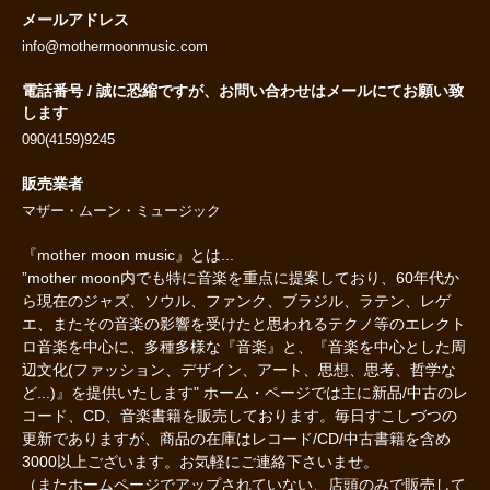
メールアドレス
info@mothermoonmusic.com
電話番号 / 誠に恐縮ですが、お問い合わせはメールにてお願い致
します
090(4159)9245
販売業者
マザー・ムーン・ミュージック
『mother moon music』とは...
”mother moon内でも特に音楽を重点に提案しており、60年代か
ら現在のジャズ、ソウル、ファンク、ブラジル、ラテン、レゲ
エ、またその音楽の影響を受けたと思われるテクノ等のエレクト
ロ音楽を中心に、多種多様な『音楽』と、『音楽を中心とした周
辺文化(ファッション、デザイン、アート、思想、思考、哲学な
ど...)』を提供いたします" ホーム・ページでは主に新品/中古のレ
コード、CD、音楽書籍を販売しております。毎日すこしづつの
更新でありますが、商品の在庫はレコード/CD/中古書籍を含め
3000以上ございます。お気軽にご連絡下さいませ。
（またホームページでアップされていない、店頭のみで販売して