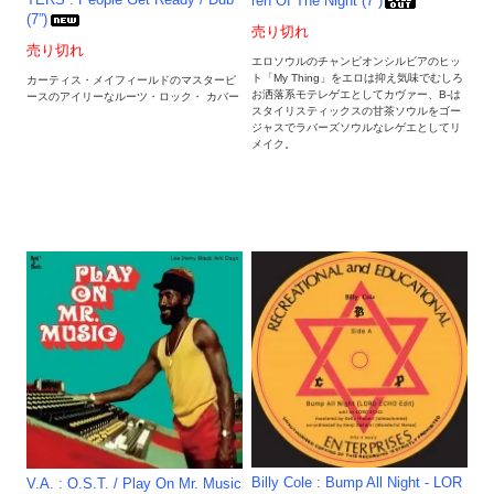
ren Of The Night (7”)
(7”)
売り切れ
売り切れ
エロソウルのチャンピオンシルビアのヒッ
ト「My Thing」をエロは抑え気味でむしろ
カーティス・メイフィールドのマスターピ
お洒落系モテレゲエとしてカヴァー、B-は
ースのアイリーなルーツ・ロック・ カバー
スタイリスティックスの甘茶ソウルをゴー
ジャスでラバーズソウルなレゲエとしてリ
メイク。
Billy Cole : Bump All Night - LOR
V.A. : O.S.T. / Play On Mr. Music