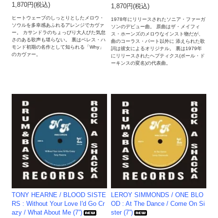
1,870円(税込)
1,870円(税込)
ヒートウェーブのしっとりとしたメロウ・
1978年にリリースされたソニア・ファーガ
ソウルを多幸感あふれるアレンジでカヴァ
ソンのデビュー曲。 原曲はザ・メイフィ
ー。 カサンドラのちょっぴり大人びた気怠
ス・ホーンズのメロウなインスト物だが、
さのある歌声も堪らない。 裏はベレス・ハ
曲のコーラス・パート以外に 添えられた歌
モンド初期の名作として知られる「Why」
詞は彼女によるオリジナル。 裏は1979年
のカヴァー。
にリリースされたヘプティクス(ポール・ド
ーキンスの変名)の代表曲。
TONY HEARNE / BLOOD SISTE
LEROY SIMMONDS / ONE BLO
RS : Without Your Love I'd Go Cr
OD : At The Dance / Come On Si
azy / What About Me (7”)
ster (7”)