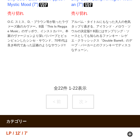
Mystic Mood (7")
an (7")
売り切れ
売り切れ
O.C. スミス、D,・ブラウン等が歌ったラヴ
アルバム・タイトルにもなった大人の色気
ァーズ曲のカヴァー。B面「This Is Regga
タップリ過ぎる、アイランド・メロウ・ソ
e Music」のザッポウ、インストカバー。本
ウルの決定版!! B面にはサンプリング・ソ
家のヴァージョンより深いリバーブとビョ
ースとしても知られるファンキー・レゲ
ンビョンしたシンセ・サウンド、70年代は
エ・クラッシックス「Double Barrell」のデ
良き時代であった証拠のようなサウンド!!
ーブ・バーカーとのファンキーでディスコ
なチューン。
全
22
件
1
-
22
表示
< 前
次 >
カテゴリー
LP / 12' / 7'