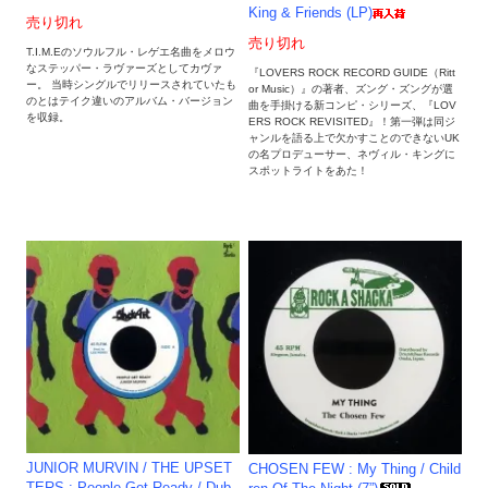
King & Friends (LP)
売り切れ
売り切れ
T.I.M.Eのソウルフル・レゲエ名曲をメロウ
なステッパー・ラヴァーズとしてカヴァ
『LOVERS ROCK RECORD GUIDE（Ritt
ー。 当時シングルでリリースされていたも
or Music）』の著者、ズング・ズングが選
のとはテイク違いのアルバム・バージョン
曲を手掛ける新コンピ・シリーズ、『LOV
を収録。
ERS ROCK REVISITED』！第一弾は同ジ
ャンルを語る上で欠かすことのできないUK
の名プロデューサー、ネヴィル・キングに
スポットライトをあた！
JUNIOR MURVIN / THE UPSET
CHOSEN FEW : My Thing / Child
TERS : People Get Ready / Dub