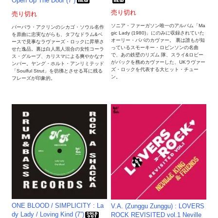
Open Up The Door (7”)
売り切れ
売り切れ
ソニア・ファーガソン唯一のアルバム「Ma
バーバラ・アクリンのシカゴ・ソウル名作
gic Lady (1980)」にのみに収録されていた
を原曲に忠実ながらも、タフなドラム&ベ
オーリー・ババのカヴァー。 裏は誰もが知
ースで見事なラヴァーズ・ロックに昇華さ
っているスモーキー・ロビンソンの名曲
せた逸品。裏は白人黒人混合の女性コーラ
で、あの鉄壁のリズム 隊、スライ&ロビー
ス・グループ、カリスマによる爽やかなナ
がバックを務めカヴァーした、UKラヴァー
ンバー。ヤング・ホルト・アンリミテッド
ズ・ロックを代表する大ヒット・チュー
「Soulful Strut」を彷彿とさせる耳に残る
ン。
フレーズが印象的。
ONE BLOOD / SIMPLICITY : La
V.A. (Zunggu Zunggu) : LOVERS
dy Lady / Loving Kind (7”)
ROCK REVISITED vol.1 Neville