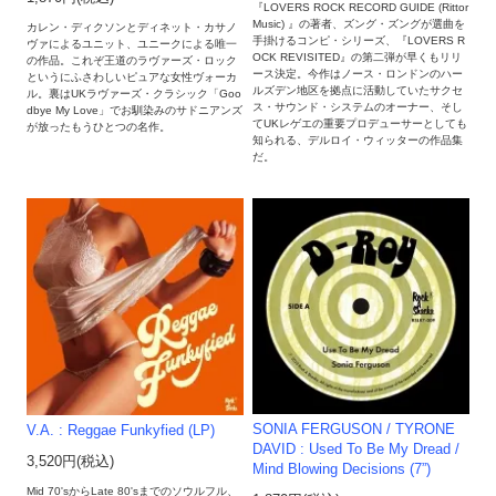
『LOVERS ROCK RECORD GUIDE (Rittor
Music) 』の著者、ズング・ズングが選曲を
カレン・ディクソンとディネット・カサノ
手掛けるコンピ・シリーズ、『LOVERS R
ヴァによるユニット、ユニークによる唯一
OCK REVISITED』の第二弾が早くもリリ
の作品。これぞ王道のラヴァーズ・ロック
ース決定。今作はノース・ロンドンのハー
というにふさわしいピュアな女性ヴォーカ
ルズデン地区を拠点に活動していたサクセ
ル。裏はUKラヴァーズ・クラシック「Goo
ス・サウンド・システムのオーナー、そし
dbye My Love」でお馴染みのサドニアンズ
てUKレゲエの重要プロデューサーとしても
が放ったもうひとつの名作。
知られる、デルロイ・ウィッターの作品集
だ。
SONIA FERGUSON / TYRONE
V.A. : Reggae Funkyfied (LP)
DAVID : Used To Be My Dread /
3,520円(税込)
Mind Blowing Decisions (7”)
Mid 70'sからLate 80'sまでのソウルフル、