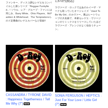
1,870円(税込)
ファンキー、ディスコ調なレゲエをコンパ
イルした新シリーズ「Reggae Funkyfie
ラヴァーズ・ロックではあのルイーザ・マ
d」! ソウル、レア・グルーブ・ファンには
ークも歌っていたオージェイズ「Used To
同じみ、Barry White、Ohio Players、McF
Be My Girl」のカヴァー。裏はヒートウェ
adden & Whitehead、The Temptationsら
ーブの大名曲で、本家もレゲエ・ヴァージ
のド定番曲のレゲエカバーなど収録!!
ョンのリミックスをリリースしていたほど
ラヴァーズ・アレンジがよく似合うチュー
ン。
CASSANDRA / TYRONE DAVID
SONIA FERGUSON / HEPTICS :
: Happiness Togetherness / Tell
Just For Your Love / Little Girl
Me Why (7”)
(7”)