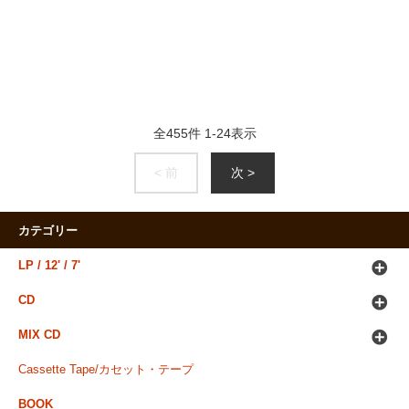
全
455
件
1
-
24
表示
< 前
次 >
カテゴリー
LP / 12' / 7'
CD
MIX CD
Cassette Tape/カセット・テープ
BOOK