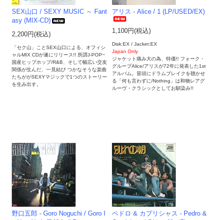
SEX山口 / SEXY MUSIC ～ Fant
アリス - Alice / 1 (LP/USED/EX)
asy (MIX-CD)
1,100円(税込)
2,200円(税込)
Disk:EX / Jacket:EX
「セク山」ことSEX山口による、オフィシ
Japan Only
ャルMIX CDが遂にリリース!! 所謂J-POP~
ジャケット痛み大の為、特価!! フォーク・
国産ヒップホップ/R&B、そして幅広い交友
グループAlice/アリスが72年に発表した1st
関係が生んだ、一見結び つかなそうな楽曲
アルバム。冒頭にドラムブレイクを聴かせ
たちががSEXYマジックで1つのストーリー
る「何も言わずに/Nothing」は和物レアグ
を生み出す。
ルーヴ・クラシックとしてお馴染み!!
野口五郎 - Goro Noguchi / Goro I
ペドロ & カプリシャス - Pedro &