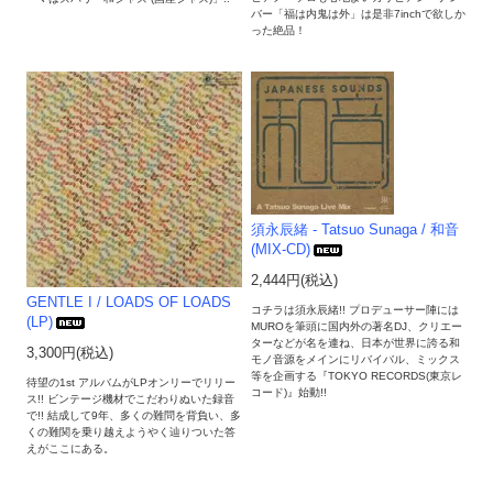
バー「福は内鬼は外」は是非7inchで欲しか
った絶品！
須永辰緒 - Tatsuo Sunaga / 和音
(MIX-CD)
2,444円(税込)
GENTLE I / LOADS OF LOADS
コチラは須永辰緒!! プロデューサー陣には
(LP)
MUROを筆頭に国内外の著名DJ、クリエー
ターなどが名を連ね、日本が世界に誇る和
3,300円(税込)
モノ音源をメインにリバイバル、ミックス
等を企画する『TOKYO RECORDS(東京レ
待望の1st アルバムがLPオンリーでリリー
コード)』始動!!
ス!! ビンテージ機材でこだわりぬいた録音
で!! 結成して9年、多くの難問を背負い、多
くの難関を乗り越えようやく辿りついた答
えがここにある。