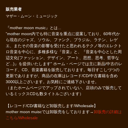
販売業者
マザー・ムーン・ミュージック
『mother moon music』とは...
”mother moon内でも特に音楽を重点に提案しており、60年代か
ら現在のジャズ、ソウル、ファンク、ブラジル、ラテン、レゲ
エ、またその音楽の影響を受けたと思われるテクノ等のエレクト
ロ音楽を中心に、多種多様な『音楽』と、『音楽を中心とした周
辺文化(ファッション、デザイン、アート、思想、思考、哲学な
ど...)』を提供いたします" ホーム・ページでは主に新品/中古のレ
コード、CD、音楽書籍を販売しております。毎日すこしづつの
更新でありますが、商品の在庫はレコード/CD/中古書籍を含め
3000以上ございます。お気軽にご連絡下さいませ。
（またホームページでアップされていない、店頭のみで販売して
いるミックスCDも数タイトルございます）
【レコード/CD/書籍など卸販売します/Wholesale】
mother moon muiscでは卸販売をしております→
卸販売の詳細は
こちら/Wholesale