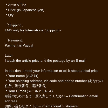
＊Artist & Title
＊Price (in Japanese yen)
＊Qty
「Shipping」
EMS only for International Shipping -
「Payment」
Payment is Paypal
Later...
I teach the article price and the postage by an E-mail
In addition, I need your information to tell it about a total price
＊Your name (お名前)
＊Your shipping address, zip code and phone number (あなたの
住所、郵便番号、電話番号)
＊Your E-mail (メールアドレス)
確認のためにもう一度入力してください→Confirmation email
address
お問い合わせタイトル→international customers