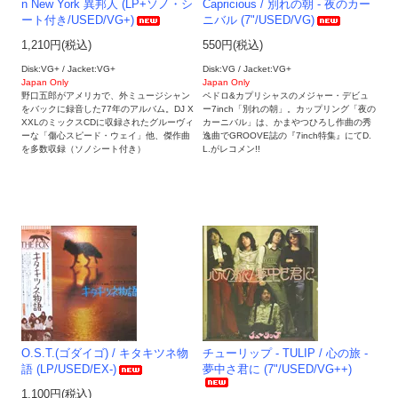
n New York 異邦人 (LP+ソノ・シ
Capricious / 別れの朝 - 夜のカー
ート付き/USED/VG+)
ニバル (7"/USED/VG)
1,210円(税込)
550円(税込)
Disk:VG+ / Jacket:VG+
Disk:VG / Jacket:VG+
Japan Only
Japan Only
野口五郎がアメリカで、外ミュージシャン
ペドロ&カプリシャスのメジャー・デビュ
をバックに録音した77年のアルバム。DJ X
ー7inch「別れの朝」。カップリング「夜の
XXLのミックスCDに収録されたグルーヴィ
カーニバル」は、かまやつひろし作曲の秀
ーな「傷心スピード・ウェイ」他、傑作曲
逸曲でGROOVE誌の『7inch特集』にてD.
を多数収録（ソノシート付き）
L.がレコメン!!
O.S.T.(ゴダイゴ) / キタキツネ物
チューリップ - TULIP / 心の旅 -
語 (LP/USED/EX-)
夢中さ君に (7"/USED/VG++)
1,100円(税込)