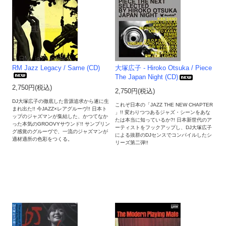
RM Jazz Legacy / Same (CD)
大塚広子 - Hiroko Otsuka / Piece
The Japan Night (CD)
2,750円(税込)
2,750円(税込)
DJ大塚広子の徹底した音源追求から遂に生
これぞ日本の「JAZZ THE NEW CHAPTER
まれ出た!! 今JAZZ×レアグルーヴ!! 日本ト
」!! 変わりつつあるジャズ・シーンをあな
ップのジャズマンが集結した、かつてなか
たは本当に知っているか?! 日本新世代のア
った本気のGROOVYサウンド!! サンプリン
ーティストをフックアップし、DJ大塚広子
グ感覚のグルーヴで、一流のジャズマンが
による抜群のDJセンスでコンパイルしたシ
適材適所の色彩をつくる。
リーズ第二弾!!