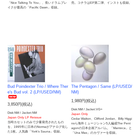
「Nice Talking To You」、長いドラムブレ
売。コチラはEP第二弾、インストも収録。
イクが最高の「Pacific Dawn」収録。
Bud Poindexter Trio / Where Ther
The Pentagon / Same (LP/USED/
e's Bud vol. 2 (LP/USED/NM)
NM)
1,980円(税込)
3,850円(税込)
Disk:NM / Jacket:VG+
Disk:NM / Jacket:NM
Japan Only
Japan Only LP Reissue
Cedar Walton、Clifford Jordan、Billy Higgi
当時カセットのみで少量発売されたもの
nsら海外ミュージシャン5人編成The Pent
を、1995年に日本のNormaがアナログ化し
agonの日本企画アルバム。「Manteca」と
た1枚。人気曲「York's Sauna」収録。
「Una Mas」のカヴァーを収録。