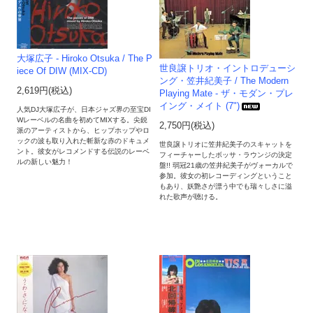
大塚広子 - Hiroko Otsuka / The P
世良譲トリオ・イントロデューシ
iece Of DIW (MIX-CD)
ング・笠井紀美子 / The Modern
2,619円(税込)
Playing Mate - ザ・モダン・プレ
イング・メイト (7")
人気DJ大塚広子が、日本ジャズ界の至宝DI
Wレーベルの名曲を初めてMIXする。尖鋭
2,750円(税込)
派のアーティストから、ヒップホップやロ
ックの波も取り入れた斬新な赤のドキュメ
世良譲トリオに笠井紀美子のスキャットを
ント。彼女がレコメンドする伝説のレーベ
フィーチャーしたボッサ・ラウンジの決定
ルの新しい魅力！
盤!! 弱冠21歳の笠井紀美子がヴォーカルで
参加。彼女の初レコーディングということ
もあり、妖艶さが漂う中でも瑞々しさに溢
れた歌声が聴ける。