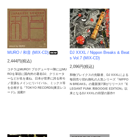
MURO / 和音 (MIX-CD)
DJ XXXL / Nippon Breaks & Beat
s Vol.7 (MIX-CD)
2,444円(税込)
2,096円(税込)
コチラはMURO!! プロデューサー陣にはMU
ROを筆頭に国内外の著名DJ、クリエータ
和物ブレイクスの先駆者、DJ XXXLによる
ーなどが名を連ね、日本が世界に誇る和モ
毎回売り切れ御礼の人気シリーズ『NIPPO
ノ音源をメインにリバイバル、ミックス等
N BREAKS』の最新第7弾がリリース!!『E
を企画する『TOKYO RECORDS(東京レコ
LEGANT FUNK 和BOOGIE EDITION』以
ード)』始動!!
来となるDJ XXXLの待望の新作!!