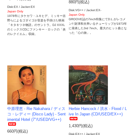
880円(税込)
Disk:EX / Jacket:EX
Disk:VG++ / Jacket:EX-
Japan Only
Japan Only
1978年にタケカワ・ユキヒデ、ミッキー吉
GROOVE誌の7inch特集にてD.L.がレコメ
野らによるゴダイゴが音楽を手掛けた映画
ン!! 財津和夫率いるチューリップが1973年
「キタキツネ物語」のサントラ。DJ XXXL
に発表した3rd 7inch。最大のヒット曲とな
のミックスCDにファンキー・ロックの「炎
った「心の旅」。
のレクイエム」収録。
中原理恵 - Rie Nakahara / ディス
Herbie Hancock / 洪水 - Flood / L
コ・レディー (Disco Lady) - Sent
ive In Japan (CD/USED/EX++)
imental Hotel (7"/USED/VG++)
1,430円(税込)
660円(税込)
Disk:EX++ / Jacket:EX