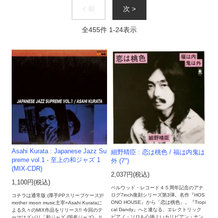
< 前
次 >
全
455
件
1
-
24
表示
Asahi Kurata : Japanese Jazz Su
細野晴臣 : 恋は桃色 / 福は内鬼は
preme vol.1 - 至上の和ジャズ 1
外 (7")
(MIX-CDR)
2,037円(税込)
1,100円(税込)
ベルウッド・レコード４５周年記念のアナ
ログ7inch復刻シリーズ第3弾。名作『HOS
コチラは通常版 (厚手PPスリーブケース)!!
ONO HOUSE』から「恋は桃色」。『Tropi
mother moon music主宰=Asahi Kurataに
cal Dandy』へと連なる、エレクトリック
よる久々のMIX作品をリリース!! 今回のテ
ピアノ・ソロも心地よいカリビアン・ナン
ーマはズバリ「和ジャズ (国産ジャズ)」!!