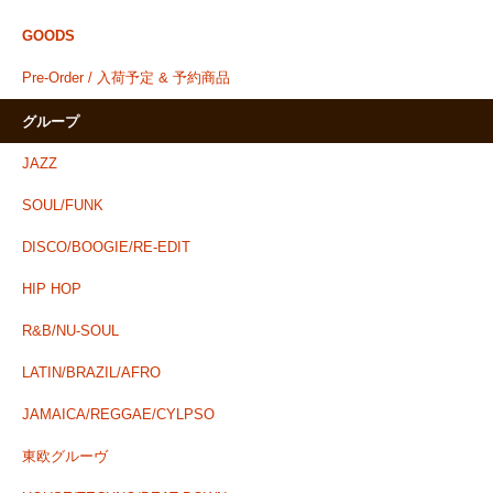
GOODS
Pre-Order / 入荷予定 & 予約商品
グループ
JAZZ
SOUL/FUNK
DISCO/BOOGIE/RE-EDIT
HIP HOP
R&B/NU-SOUL
LATIN/BRAZIL/AFRO
JAMAICA/REGGAE/CYLPSO
東欧グルーヴ