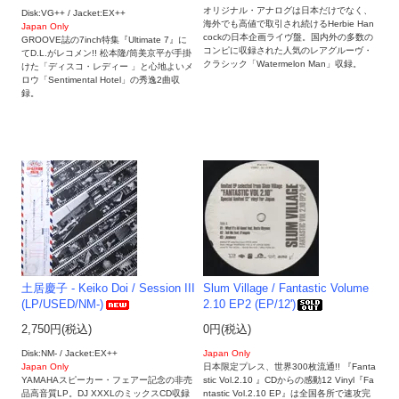
オリジナル・アナログは日本だけでなく、
Disk:VG++ / Jacket:EX++
海外でも高値で取引され続けるHerbie Han
Japan Only
cockの日本企画ライヴ盤。国内外の多数の
GROOVE誌の7inch特集『Ultimate 7』に
コンピに収録された人気のレアグルーヴ・
てD.L.がレコメン!! 松本隆/筒美京平が手掛
クラシック「Watermelon Man」収録。
けた「ディスコ・レディー 」と心地よいメ
ロウ「Sentimental Hotel」の秀逸2曲収
録。
土居慶子 - Keiko Doi / Session III
Slum Village / Fantastic Volume
(LP/USED/NM-)
2.10 EP2 (EP/12')
2,750円(税込)
0円(税込)
Disk:NM- / Jacket:EX++
Japan Only
Japan Only
日本限定プレス、世界300枚流通!! 『Fanta
YAMAHAスピーカー・フェアー記念の非売
stic Vol.2.10 』CDからの感動12 Vinyl『Fa
品高音質LP。DJ XXXLのミックスCD収録
ntastic Vol.2.10 EP』は全国各所で速攻完