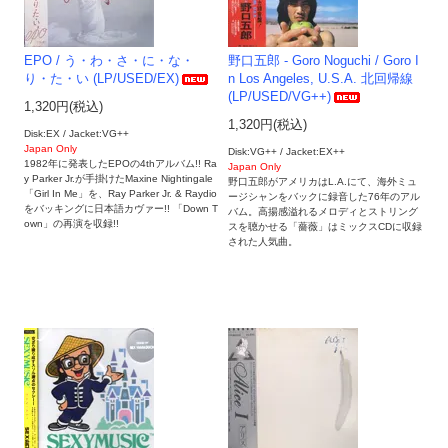
EPO / う・わ・さ・に・な・
野口五郎 - Goro Noguchi / Goro I
り・た・い (LP/USED/EX)
n Los Angeles, U.S.A. 北回帰線
(LP/USED/VG++)
1,320円(税込)
1,320円(税込)
Disk:EX / Jacket:VG++
Japan Only
Disk:VG++ / Jacket:EX++
1982年に発表したEPOの4thアルバム!! Ra
Japan Only
y Parker Jr.が手掛けたMaxine Nightingale
野口五郎がアメリカはL.A.にて、海外ミュ
「Girl In Me」を、Ray Parker Jr. & Raydio
ージシャンをバックに録音した76年のアル
をバッキングに日本語カヴァー!! 「Down T
バム。高揚感溢れるメロディとストリング
own」の再演を収録!!
スを聴かせる「薔薇」はミックスCDに収録
された人気曲。