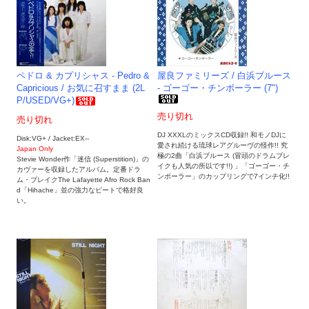
ペドロ & カプリシャス - Pedro &
屋良ファミリーズ / 白浜ブルース
Capricious / お気に召すまま (2L
- ゴーゴー・チンボーラー (7")
P/USED/VG+)
売り切れ
売り切れ
DJ XXXLのミックスCD収録!! 和モノDJに
Disk:VG+ / Jacket:EX--
愛され続ける琉球レアグルーヴの怪作!! 究
Japan Only
極の2曲「白浜ブルース (冒頭のドラムブレ
Stevie Wonder作「迷信 (Superstition)」の
イクも人気の所以です!!) 」「ゴーゴー・チ
カヴァーを収録したアルバム。定番ドラ
ンボーラー」のカップリングで7インチ化!!
ム・ブレイクThe Lafayette Afro Rock Ban
d「Hihache」並の強力なビートで格好良
い。