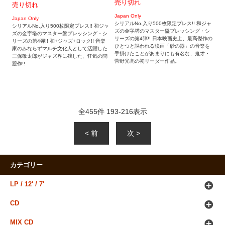
売り切れ
売り切れ
Japan Only
Japan Only
シリアルNo.入り500枚限定プレス!! 和ジャ
シリアルNo.入り500枚限定プレス!! 和ジャ
ズの金字塔のマスター盤プレッシング・シ
ズの金字塔のマスター盤プレッシング・シ
リーズの第4弾!! 日本映画史上、最高傑作の
リーズの第4弾!! 和+ジャズ+ロック!! 音楽
ひとつと謳われる映画「砂の器」の音楽を
家のみならずマルチ文化人として活躍した
手掛けたことがあまりにも有名な、鬼才・
三保敬太郎がジャズ界に残した、狂気の問
菅野光亮の初リーダー作品。
題作!!
全
455
件
193
-
216
表示
< 前
次 >
カテゴリー
LP / 12' / 7'
CD
MIX CD