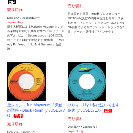
売り切れ
売り切れ
日本限定企画盤、500枚プレスオンリー！
Disk:EX+ / Jacket:EX++
MOTOWN設立55周年を記念しリリースさ
Japan Only
れたオフィシャル・ミックスからDJ SPIN
日本人解釈によるMalcolm McLarenといえ
NA自身によるリエディット・トラックを2
る楽曲を収録した角松敏生の85年リリース
曲、ドーナツ盤仕様で7インチ化！
のアルバム。「Secret Love」はDJ XXXL
のミックスCDに収録された傑作曲。「Mel
ody For You」「No End Summer」も必
聴。
黛ジュン - Jun Mayuzumi / 天使
りりィ - Lily / 私は泣いてます -
の誘惑 - Black Room (7"/USED/V
皮肉 (7"/USED/EX+)
G--)
売り切れ
売り切れ
Disk:EX+ / Jacket:なし
Japan Only
Disk:VG-- / Jacket:なし