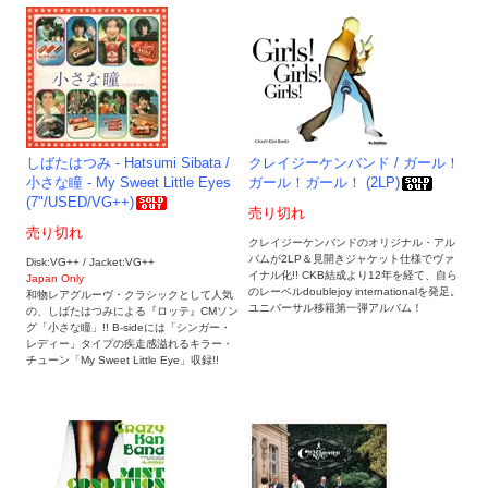
しばたはつみ - Hatsumi Sibata /
クレイジーケンバンド / ガール！
小さな瞳 - My Sweet Little Eyes
ガール！ガール！ (2LP)
(7"/USED/VG++)
売り切れ
売り切れ
クレイジーケンバンドのオリジナル・アル
バムが2LP＆見開きジャケット仕様でヴァ
Disk:VG++ / Jacket:VG++
イナル化!! CKB結成より12年を経て、自ら
Japan Only
のレーベルdoublejoy internationalを発足。
和物レアグルーヴ・クラシックとして人気
ユニバーサル移籍第一弾アルバム！
の、しばたはつみによる『ロッテ』CMソン
グ「小さな瞳」!! B-sideには「シンガー・
レディー」タイプの疾走感溢れるキラー・
チューン「My Sweet Little Eye」収録!!