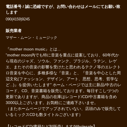
電話番号 / 誠に恐縮ですが、お問い合わせはメールにてお願い致
します
090(4159)9245
販売業者
マザー・ムーン・ミュージック
『mother moon music』とは...
”mother moon内でも特に音楽を重点に提案しており、60年代か
ら現在のジャズ、ソウル、ファンク、ブラジル、ラテン、レゲ
エ、またその音楽の影響を受けたと思われるテクノ等のエレクト
ロ音楽を中心に、多種多様な『音楽』と、『音楽を中心とした周
辺文化(ファッション、デザイン、アート、思想、思考、哲学な
ど...)』を提供いたします" ホーム・ページでは主に新品/中古のレ
コード、CD、音楽書籍を販売しております。毎日すこしづつの
更新でありますが、商品の在庫はレコード/CD/中古書籍を含め
3000以上ございます。お気軽にご連絡下さいませ。
（またホームページでアップされていない、店頭のみで販売して
いるミックスCDも数タイトルございます）
【レコード/CD/書籍など卸販売します/Wholesale】