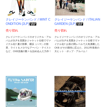
クレイジーケンバンド / MINT C
クレイジーケンバンド / ITALIAN
ONDITION (2LP)
GARDEN (2LP)
売り切れ
売り切れ
クレイジーケンバンドのオリジナル・アル
クレイジーケンバンドのオリジナル・アル
バムが2LP＆見開きジャケット仕様でヴァ
バムが2LP＆見開きジャケット仕様でヴァ
イナル化!! 夏の情事、横浜（ハマ）の情
イナル化!! お茶の間レベルで人気沸騰した
景、ライト＆メロウなアーバン・テイスト
CKB がその期待に応えた、2012年発表の
など、CKB流儀の数々を詰め込んだ力作！
大ヒット・ポップ・アルバム！