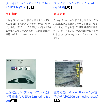
クレイジーケンバンド / FLYING
クレイジーケンバンド / Spark Pl
SAUCER (2LP)
ug (2LP)
売り切れ
売り切れ
クレイジーケンバンドのオリジナル・アル
クレイジーケンバンドのオリジナル・アル
バムが2LP＆見開きジャケット仕様でヴァ
バムが2LP＆見開きジャケット仕様でヴァ
イナル化!! デビュー15周年という節目の20
イナル化!! こちらは2014年9月発売の最新
13年5月にリリースされた、人気曲満載の
作で、ライト＆メロウなCKB節がじっくり
通算14枚目のアルバムです！
味わえるアダルトなコンセプト・アルバム
です。
三保敬とジャズ・イレブン / こけ
菅野光亮 - Mitsaki Kanno / 詩仙
ざる組曲 (LP/180g Limited re-iss
堂の秋(LP/180g Limited re-issue)
ue)