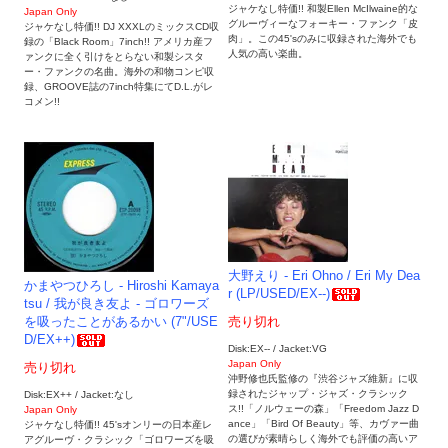
ジャケなし特価!! 和製Ellen McIlwaine的な
Japan Only
グルーヴィーなフォーキー・ファンク「皮
ジャケなし特価!! DJ XXXLのミックスCD収
肉」。この45'sのみに収録された海外でも
録の「Black Room」7inch!! アメリカ産フ
人気の高い楽曲。
ァンクに全く引けをとらない和製シスタ
ー・ファンクの名曲。海外の和物コンピ収
録、GROOVE誌の7inch特集にてD.L.がレ
コメン!!
大野えり - Eri Ohno / Eri My Dea
かまやつひろし - Hiroshi Kamaya
r (LP/USED/EX--)
tsu / 我が良き友よ - ゴロワーズ
を吸ったことがあるかい (7"/USE
売り切れ
D/EX++)
Disk:EX-- / Jacket:VG
Japan Only
売り切れ
沖野修也氏監修の『渋谷ジャズ維新』に収
録されたジャップ・ジャズ・クラシック
Disk:EX++ / Jacket:なし
ス!!「ノルウェーの森」「Freedom Jazz D
Japan Only
ance」「Bird Of Beauty」等、カヴァー曲
ジャケなし特価!! 45'sオンリーの日本産レ
の選びが素晴らしく海外でも評価の高いア
アグルーヴ・クラシック「ゴロワーズを吸