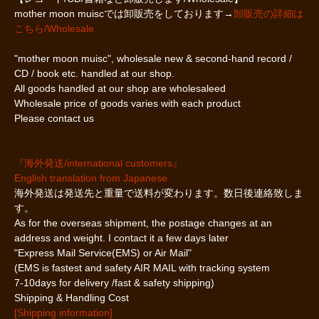
mother moon muiscでは卸販売をしております→
卸販売の詳細は
こちら/Wholesale
"mother moon muisc", wholesale new & second-hand record /
CD / book etc. handled at our shop.
All goods handled at our shop are wholesaleed
Wholesale price of goods varies with each product
Please contact us
『海外発送/international customers』
English translation from Japanese
海外発送は発送先と重量で送料が変わります。数日後連絡致しま
す。
As for the overseas shipment, the postage changes at an
address and weight. I contact it a few days later
"Express Mail Service(EMS) or Air Mail"
(EMS is fastest and safety AIR MAIL with tracking system
7-10days for delivery /fast & safety shipping)
Shipping & Handling Cost
[Shipping information]