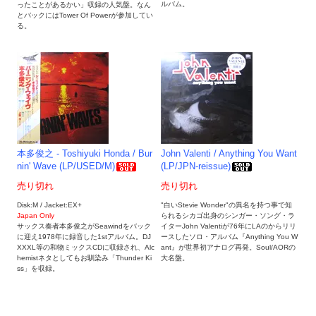
ルバム。
ったことがあるかい」収録の人気盤。なん
とバックにはTower Of Powerが参加してい
る。
本多俊之 - Toshiyuki Honda / Bur
John Valenti / Anything You Want
nin' Wave (LP/USED/M)
(LP/JPN-reissue)
売り切れ
売り切れ
Disk:M / Jacket:EX+
"白いStevie Wonder"の異名を持つ事で知
Japan Only
られるシカゴ出身のシンガー・ソング・ラ
サックス奏者本多俊之がSeawindをバック
イターJohn Valentiが76年にLAの
からリリ
に迎え1978年に録音した1stアルバム。DJ
ースしたソロ・アルバム『Anything You W
XXXL等の和物ミックスCDに収録され、Alc
ant』が世界初アナログ再発。Soul/AORの
hemistネタとしてもお馴染み「Thunder Ki
大名盤。
ss」を収録。