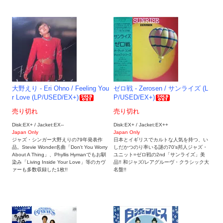
大野えり - Eri Ohno / Feeling You
ゼロ戦 - Zerosen / サンライズ (L
r Love (LP/USED/EX+)
P/USED/EX+)
売り切れ
売り切れ
Disk:EX+ / Jacket:EX--
Disk:EX+ / Jacket:EX++
Japan Only
Japan Only
ジャズ・シンガー大野えりの79年発表作
日本とイギリスでカルトな人気を持つ、い
品。Stevie Wonder名曲「Don't You Worry
しだかつのり率いる謎の70's邦人ジャズ・
About A Thing」、Phyllis Hymanでもお馴
ユニット=ゼロ戦の2nd「サンライズ」美
染み「Living Inside Your Love」等のカヴ
品!! 和ジャズ/レアグルーヴ・クラシック大
ァーも多数収録した1枚!!
名盤!!