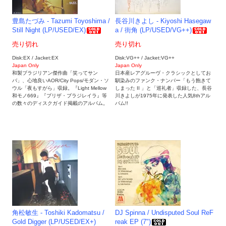
豊島たづみ - Tazumi Toyoshima /
長谷川きよし - Kiyoshi Hasegaw
Still Night (LP/USED/EX)
a / 街角 (LP/USED/VG++)
売り切れ
売り切れ
Disk:EX / Jacket:EX
Disk:VG++ / Jacket:VG++
Japan Only
Japan Only
和製ブラジリアン傑作曲「笑ってサン
日本産レアグルーヴ・クラシックとしてお
バ」、心地良いAOR/City Pops/モダン・ソ
馴染みのファンク・ナンバー「もう飽きて
ウル「夜もすがら」収録。『Light Mellow
しまった II 」と「巡礼者」収録した、長谷
和モノ669』『ブリザ・ブラジレイラ』等
川きよしが1975年に発表した人気8thアル
の数々のディスクガイド掲載のアルバム。
バム!!
角松敏生 - Toshiki Kadomatsu /
DJ Spinna / Undisputed Soul ReF
Gold Digger (LP/USED/EX+)
reak EP (7")