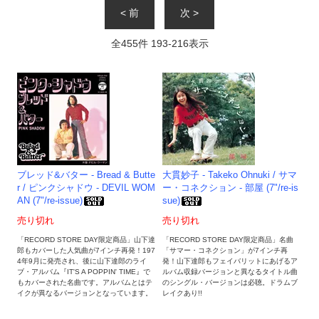
< 前
次 >
全
455
件
193
-
216
表示
ブレッド&バター - Bread & Butte
大貫妙子 - Takeko Ohnuki / サマ
r / ピンクシャドウ - DEVIL WOM
ー・コネクション - 部屋 (7"/re-is
AN (7"/re-issue)
sue)
売り切れ
売り切れ
「RECORD STORE DAY限定商品」山下達
「RECORD STORE DAY限定商品」名曲
郎もカバーした人気曲が7インチ再発！197
「サマー・コネクション」が7インチ再
4年9月に発売され、後に山下達郎のライ
発！山下達郎もフェイバリットにあげるア
ブ・アルバム『IT'S A POPPIN' TIME』で
ルバム収録バージョンと異なるタイトル曲
もカバーされた名曲です。アルバムとはテ
のシングル・バージョンは必聴。ドラムブ
イクが異なるバージョンとなっています。
レイクあり!!