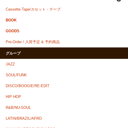
Cassette Tape/カセット・テープ
BOOK
GOODS
Pre-Order / 入荷予定 & 予約商品
グループ
JAZZ
SOUL/FUNK
DISCO/BOOGIE/RE-EDIT
HIP HOP
R&B/NU-SOUL
LATIN/BRAZIL/AFRO