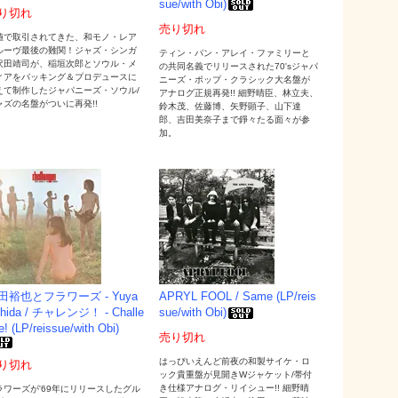
sue/with Obi)
り切れ
売り切れ
値で取引されてきた、和モノ・レア
ルーヴ最後の難関！ジャズ・シンガ
ティン・パン・アレイ・ファミリーと
沢田靖司が、稲垣次郎とソウル・メ
の共同名義でリリースされた70'sジャパ
ィアをバッキング＆プロデュースに
ニーズ・ポップ・クラシック大名盤が
えて制作したジャパニーズ・ソウル/
アナログ正規再発!! 細野晴臣、林立夫、
ャズの名盤がついに再発!!
鈴木茂、佐藤博、矢野顕子、山下達
郎、吉田美奈子まで錚々たる面々が参
加。
田裕也とフラワーズ - Yuya
APRYL FOOL / Same (LP/reis
hida / チャレンジ！ - Challe
sue/with Obi)
e! (LP/reissue/with Obi)
売り切れ
はっぴいえんど前夜の和製サイケ・ロ
り切れ
ック貴重盤が見開きWジャケット/帯付
き仕様アナログ・リイシュー!! 細野晴
ラワーズが'69年にリリースしたグル