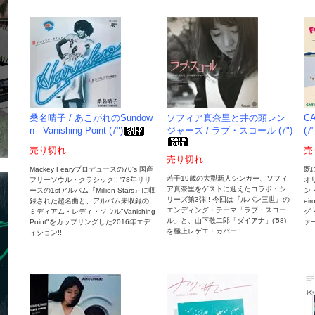
桑名晴子 / あこがれのSundow
ソフィア真奈里と井の頭レン
CA
n - Vanishing Point (7")
ジャーズ / ラブ・スコール (7")
(7"
売り切れ
売
売り切れ
Mackey Fearyプロデュースの70's 国産
既
若干19歳の大型新人シンガー、ソフィ
フリーソウル・クラシック!! '78年リリ
オ
ア真奈里をゲストに迎えたコラボ・シ
ースの1stアルバム『Million Stars』に収
ン・
リーズ第3弾!! 今回は『ルパン三世』の
録された超名曲と、アルバム未収録の
e
エンディング・テーマ「ラブ・スコー
ミディアム・レディ・ソウル"Vanishing
グ
ル」と、山下敬二郎「ダイアナ」('58)
Point"をカップリングした2016年エデ
ァ
を極上レゲエ・カバー!!
ィション!!