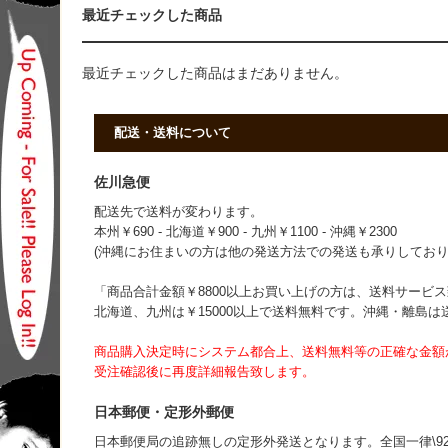
最近チェックした商品
最近チェックした商品はまだありません。
配送・送料について
佐川急便
配送先で送料が変わります。
本州￥690 - 北海道￥900 - 九州￥1100 - 沖縄￥2300
(沖縄にお住まいの方は他の発送方法での発送も承りしており
「商品合計金額￥8800以上お買い上げの方は、送料サービス致
北海道、九州は￥15000以上で送料無料です。沖縄・離島
商品購入決定時にシステム都合上、送料無料等の正確な金額
受注確認後に再度詳細報告致します。
日本郵便・定形外郵便
日本郵便局の追跡無しの定形外発送となります。全国一律\92