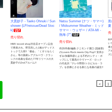
大貫妙子 - Taeko Ohnuki / Sun
Natsu Summer (ナツ・サマー)
黒
shower (LP/reissue/Dead Stoc
/ Midsummer Weather - ミッド
夏 
k)
サマー・ウェザー / ATA-MI -
売
熱海 (7")
売り切れ
8
売り切れ
い
HMV record shop渋谷店オープン記念
者
で再発され、即完売した1枚がデッドス
作詞/作曲/編曲:クニモンド瀧口 (流線形)
ア
トックで入荷!!「都会」「くすりをたく
のLovers Rock meets City Pop!! 安井か
ズ
さん」等の国産レアグルーヴ・クラッ
ずみ/加藤和彦による不朽のシティ・ポ
シクの名曲を収めた77年リリースの大
ップにして最高のラヴァーズ・ロック
貫妙子の2ndアルバム!!
の代名詞『テレサ野田/トロピカル・ラ
ブ』を彷彿とさせる新たな名曲の誕生!!
<
1