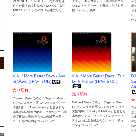
PANESE GIRL VOL.1」。その大好評
クスと、キノコホテル「真夜中のエン
ー
だった日本の女性ONLY MIXXX 「JAP
ジェル・ベイビー」を収録した『お座
期
ANESE GIRL」のVOL.2が遂にリリー
敷ジャパン』編!!
ット
ス!!
x、
ヴァ
V.A. / More Better Days / Ava
V.A. / More Better Days / Fun
D
nt-Wave (LP/with Obi)
ky & Mellow (LP/with Obi)
Su
Ar
売り切れ
売り切れ
Colored Musicに続く『Organic Musi
売
Colored Musicに続く『Organic Musi
c』とのコラボ企画"JAPANISM"シリー
c』とのコラボ企画"JAPANISM"シリー
ズ第2弾!! 『Avant-Wave』と題された
和
ズ第3弾!! 『Funky & Mellow』と題した
本作はColored Music、Peckerなど、極
よ
本作はジャズ・フィールドのアーティ
めて斬新な志向をもった先鋭アーティ
を
ストたちによる極上のグルーヴ・チュ
ストたちの名曲をコンパイル!!
和
ーンをコンパイル!!
続
スを