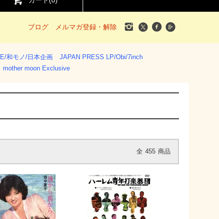
カート(
0
)
ブログ
メルマガ登録・解除
SE/和モノ/日本企画
JAPAN PRESS LP/Obi/7inch
mother moon Exclusive
全
455
商品