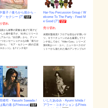
中葉子 / 後ろから前から -
Har-You Percussion Group / W
ア・セクシー (7")
elcome To The Party - Feed M
e Good (7")
り切れ
売り切れ
純派から衝撃の変貌を遂げて再デビ
ーした畑中葉子が、'81年にリリース
未開封盤発見!! フロアを揺るがす憎いヤ
たアルバム『白日夢』から、ディー
ツ。キラーチューンのみを厳選して7イ
かつセンセーショナルな2曲「後ろか
ンチ化してゆく『Killer Cuts』シリーズ
前から」「モア・セクシー (初の正規
第8弾はハー・ユー。ニューヨークのゲ
nchカット)」を7インチ化!!
ットーから放たれた魂のアンサンブル!!
靖司 - Yasushi Sawada /
いしだあゆみ - Ayumi Ishida /
風の港 (LP/reissue)
アワー・コネクション (LP/reis