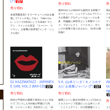
(7")
売り切れ
売
売り切れ
海外DJからのWANTも殺到する和製ブ
高
ギーナンバー、シューディのレア7イン
グ
未使用盤発見!! キラーチューンのみを厳
チが再発!! プロデュースはハッスル本
ー
選して7インチ化してゆく「Killer Cut
多、作編曲に林哲司という和製ディス
デ
s」シリーズ3作目にして大本命!! マイ
コ・プロジェクト、イースタン・ギャ
迎
アミ・ファンクの至宝 『スーパー・ウ
ングの布陣で送り出された、'81年の傑
ジ
ーマン』 が衝撃の世界初7インチ・シン
作曲!!
グル化!!
DJ KAZZMATAZZ : JAPANES
V.A. (山本リンダ / キノコホテ
内
E GIRL VOL.2 (MIX-CD)
ル) / お座敷ジャパン (7")
Uc
ng
売り切れ
売り切れ
前作が予想外の展開で発売から1ヶ月余
徳間ジャパン創立50周年コンピCDのエ
売
りで プレスした500枚が即捌けて内
クスクルーシブ音源だった山本リンダ
容、ジャケット共に 大好評だった「JA
「ミニミニデート」の小西康陽リミッ
フ