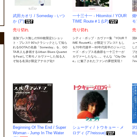
武田カオリ / Someday - いつ
一十三十一 - Hitomitoi / YOUR
畑
か (7")
TIME Route＃1 (LP)
モ
売り切れ
売り切れ
売
追加プレス無しの500枚限定1ショッ
シティ・ポップ・カヴァー集『YOUR T
清
ト・プレス!! 90'sクラシックとして知ら
IME Route#1』が限定リプレス!! もし
ュ
れるGOTAの名曲「Someday」を、GO
も70年代後半～80年代前半のジャパニ
し
TA本人も参画するUrban Blues Quartet
ーズ・ポップス名曲群を一十三十一が
プ
をFeatして和モノカヴァーした知る人
カヴァーしたなら…。そんな『City Div
ら
ぞ知る名演が限定アナログ化!!
e』に魅了されたファンの夢想実現！
7i
Beginning Of The End / Super
シューディ / トウキョー・メ
沢田
Woman - Jump In The Water
ロディ (7"/reissue)
街は