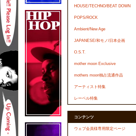
HOUSE/TECHNO/BEAT DOWN
POPS/ROCK
Ambient/New Age
JAPANESE/和モノ/日本企画
O.S.T.
mother moon Exclusive
mothers moon独占流通作品
アーティスト特集
レーベル特集
コンテンツ
ウェブ会員様専用限定ページ