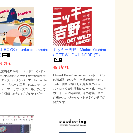
T BOYS / Funka de Janeiro
ミッキー吉野 - Mickie Yoshino
)
/ GET WILD - HINODE (7")
り切れ
売り切れ
に某有名DJがレコメンド!! バンド・
Limited Press!! universoundsレーベル
リジナルのシンセサイザー全開ラテ
の第2弾!! 1970年、当時19歳だったミ
ディスコ・ナンバー"Funka de Jan
ッキー吉野が録音した超弩級のジャ
iro"と、『ルパン三世』のエンディン
ズ・ロックが世界初レコード化!! そのサ
・テーマ「ラブ・スコール」のカヴ
ウンド、その存在感、その意義。全て
ーを収録した強力ダブルサイダー!!
が桁外れ。ジャケット付き7インチでの
発売です。