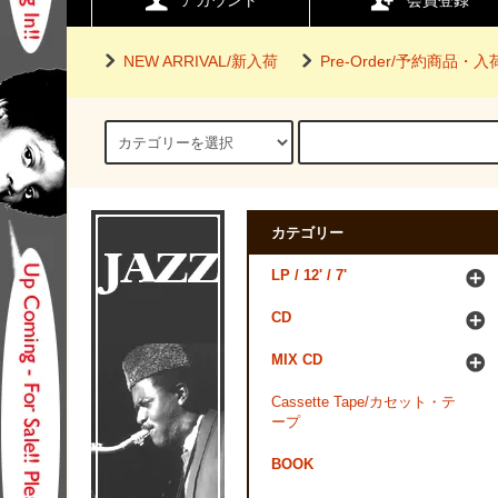
アカウント
会員登録
NEW ARRIVAL/新入荷
Pre-Order/予約商品・
カテゴリー
LP / 12' / 7'
CD
MIX CD
Cassette Tape/カセット・テ
ープ
BOOK