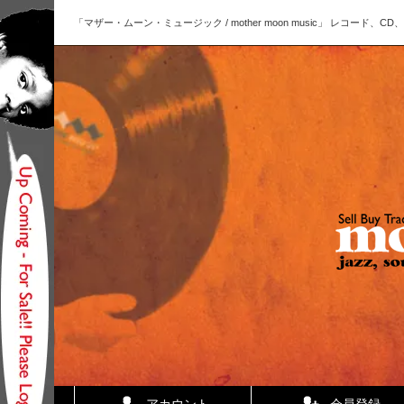
「マザー・ムーン・ミュージック / mother moon music」 レコー