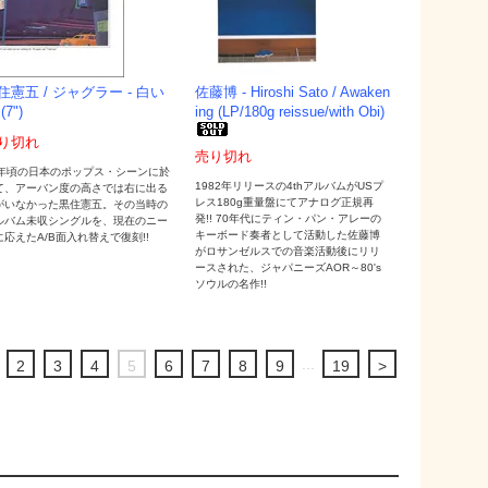
住憲五 / ジャグラー - 白い
佐藤博 - Hiroshi Sato / Awaken
(7")
ing (LP/180g reissue/with Obi)
り切れ
売り切れ
0年頃の日本のポップス・シーンに於
1982年リリースの4thアルバムがUSプ
て、アーバン度の高さでは右に出る
レス180g重量盤にてアナログ正規再
がいなかった黒住憲五。その当時の
発!! 70年代にティン・パン・アレーの
ルバム未収シングルを、現在のニー
キーボード奏者として活動した佐藤博
に応えたA/B面入れ替えで復刻!!
がロサンゼルスでの音楽活動後にリリ
ースされた、ジャパニーズAOR～80's
ソウルの名作!!
...
2
3
4
5
6
7
8
9
19
>