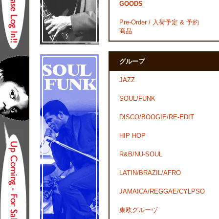
GOODS
Pre-Order / 入荷予定 & 予約
商品
グループ
JAZZ
SOUL/FUNK
DISCO/BOOGIE/RE-EDIT
HIP HOP
R&B/NU-SOUL
LATIN/BRAZIL/AFRO
JAMAICA/REGGAE/CYLPSO
東欧グルーヴ