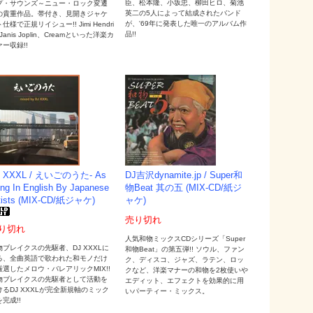
臣、松本隆、小坂忠、柳田ヒロ、菊池
プ・サウンズ～ニュー・ロック変遷
英二の5人によって結成されたバンド
の貴重作品。帯付き、見開きジャケ
が、'69年に発表した唯一のアルバム作
仕様で正規リイシュー!! Jimi Hendri
品!!
Janis Joplin、Creamといった洋楽カ
ー収録!!
J XXXL / えいごのうた- As
DJ吉沢dynamite.jp / Super和
ng In English By Japanese
物Beat 其の五 (MIX-CD/紙ジ
tists (MIX-CD/紙ジャケ)
ャケ)
売り切れ
り切れ
人気和物ミックスCDシリーズ「Super
物ブレイクスの先駆者、DJ XXXLに
和物Beat」の第五弾!! ソウル、ファン
る、全曲英語で歌われた和モノだけ
ク、ディスコ、ジャズ、ラテン、ロッ
厳選したメロウ・バレアリックMIX!!
クなど、洋楽マナーの和物を2枚使いや
物ブレイクスの先駆者として活動を
エディット、エフェクトを効果的に用
けるDJ XXXLが完全新規軸のミック
いパーティー・ミックス。
完成!!