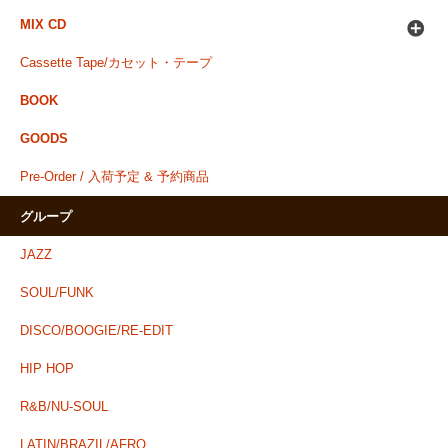
MIX CD
Cassette Tape/カセット・テープ
BOOK
GOODS
Pre-Order / 入荷予定 & 予約商品
グループ
JAZZ
SOUL/FUNK
DISCO/BOOGIE/RE-EDIT
HIP HOP
R&B/NU-SOUL
LATIN/BRAZIL/AFRO