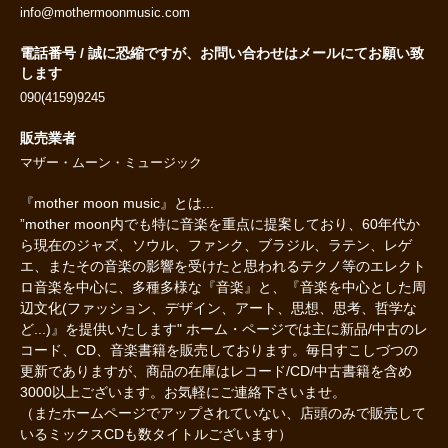
info@mothermoonmusic.com
電話番号 / 誠に恐縮ですが、お問い合わせはメールにてお願い致
します
090(4159)9245
販売業者
マザー・ムーン・ミュージック
『mother moon music』とは...
”mother moon内でも特に音楽を重点に提案しており、60年代か
ら現在のジャズ、ソウル、ファンク、ブラジル、ラテン、レゲ
エ、またその音楽の影響を受けたと思われるテクノ等のエレクト
ロ音楽を中心に、多種多様な『音楽』と、『音楽を中心とした周
辺文化(ファッション、デザイン、アート、思想、思考、哲学な
ど...)』を提供いたします" ホーム・ページでは主に新品/中古のレ
コード、CD、音楽書籍を販売しております。毎日すこしづつの
更新でありますが、商品の在庫はレコード/CD/中古書籍を含め
3000以上ございます。お気軽にご連絡下さいませ。
（またホームページでアップされていない、店頭のみで販売して
いるミックスCDも数タイトルございます）