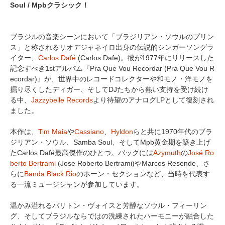
Soul / Mpbクラシック！
ブラジルの音楽シーンにおいて「ブラジリアン・ソウルのプリン
ス」と称されるリオデジャネイロ出身の伝説的シンガーソングラ
イター、
Carlos Dafé
(Carlos Dafe)。彼が1977年にリリースした
記念すべき1stアルバム『Pra Que Vou Recordar (Pra Que Vou R
ecordar)』が、世界中のレコードコレクターや和モノ・洋モノを
掘り尽くしたディガー、そしてDJたちから熱い支持を受け続け
る中、
Jazzybelle Records
より待望のアナログLPとして復刻され
ました。
本作は、
Tim Maia
や
Cassiano
、
Hyldon
らと共に1970年代のブラ
ジリアン・ソウル、Samba Soul、そしてMpb黄金期を築き上げ
たCarlos Dafé最高傑作のひとつ。バックには
Azymuth
の
José Ro
berto Bertrami
(Jose Roberto Bertrami)やMarcos Resende、さ
らに
Banda Black Rio
のホーン・セクションなど、当時を代表す
る一流ミュージシャンが参加しています。
温かみ溢れるバリトン・ヴォイスと芳醇なソウル・フィーリン
グ、そしてブラジルならではの洗練されたハーモニーが融合した