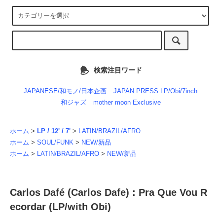
検索注目ワード
JAPANESE/和モノ/日本企画
JAPAN PRESS LP/Obi/7inch
和ジャズ
mother moon Exclusive
ホーム
>
LP / 12' / 7'
>
LATIN/BRAZIL/AFRO
ホーム
>
SOUL/FUNK
>
NEW/新品
ホーム
>
LATIN/BRAZIL/AFRO
>
NEW/新品
Carlos Dafé (Carlos Dafe) : Pra Que Vou R
ecordar (LP/with Obi)