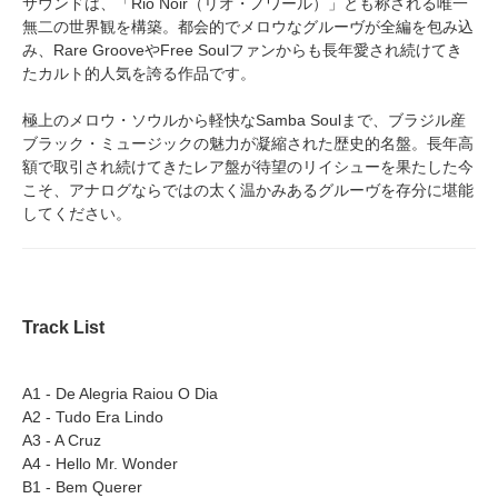
サウンドは、「Rio Noir（リオ・ノワール）」とも称される唯一
無二の世界観を構築。都会的でメロウなグルーヴが全編を包み込
み、Rare GrooveやFree Soulファンからも長年愛され続けてき
たカルト的人気を誇る作品です。
極上のメロウ・ソウルから軽快なSamba Soulまで、ブラジル産
ブラック・ミュージックの魅力が凝縮された歴史的名盤。長年高
額で取引され続けてきたレア盤が待望のリイシューを果たした今
こそ、アナログならではの太く温かみあるグルーヴを存分に堪能
してください。
Track List
A1 - De Alegria Raiou O Dia
A2 - Tudo Era Lindo
A3 - A Cruz
A4 - Hello Mr. Wonder
B1 - Bem Querer