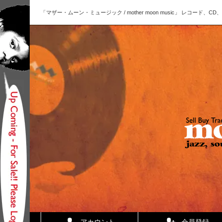
「マザー・ムーン・ミュージック / mother moon music」 レコー