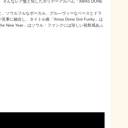
そんなレア盤と化したホリデーアルバム『XMAS DONE
と、ソウルフルなボーカル、グル―ヴィーなベースとドラ
合し、タイトル曲「Xmas Done Got Funky」は
 New Year」はソウル・ファンクには珍しい祝祭感あふ