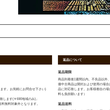
返品について
返品期限
商品到着後1週間以内。不良品以外
価中古商品は開封および使用の場合
ます。お気軽にお問合せ下さい)
品に対応致します。お客様都合の場
料も負担願います）
します(￥690地域のみ)」
返品送料
は送料無料対象外となります。