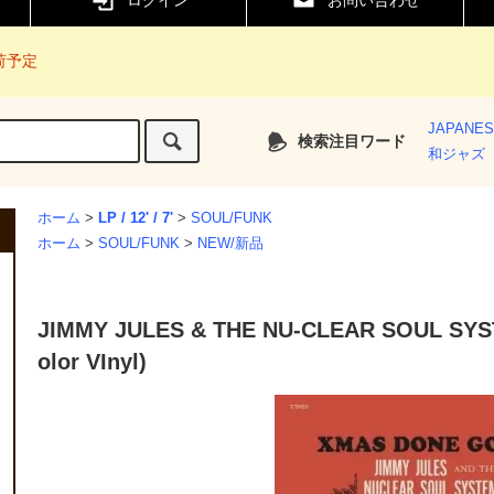
ログイン
お問い合わせ
入荷予定
JAPANE
検索注目ワード
和ジャズ
ホーム
>
LP / 12' / 7'
>
SOUL/FUNK
ホーム
>
SOUL/FUNK
>
NEW/新品
JIMMY JULES & THE NU-CLEAR SOUL SYS
olor VInyl)