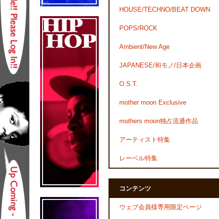
HOUSE/TECHNO/BEAT DOWN
POPS/ROCK
Ambient/New Age
JAPANESE/和モノ/日本企画
O.S.T.
mother moon Exclusive
mothers moon独占流通作品
アーティスト特集
レーベル特集
コンテンツ
ウェブ会員様専用限定ページ