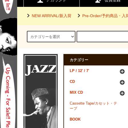
アカウント
会員登録
NEW ARRIVAL/新入荷
Pre-Order/予約商品・
カテゴリー
LP / 12' / 7'
CD
MIX CD
Cassette Tape/カセット・テ
ープ
BOOK