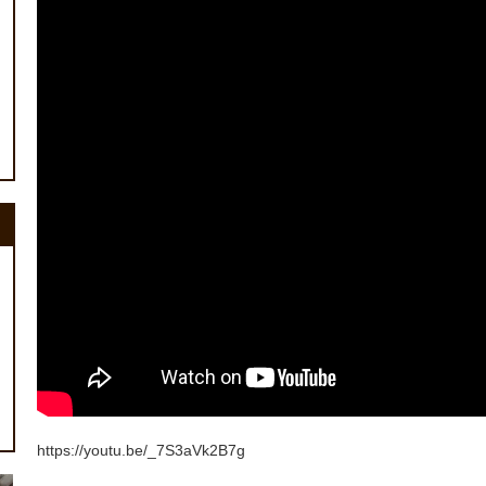
https://youtu.be/_7S3aVk2B7g