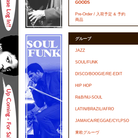
GOODS
Pre-Order / 入荷予定 & 予約
商品
グループ
JAZZ
SOUL/FUNK
DISCO/BOOGIE/RE-EDIT
HIP HOP
R&B/NU-SOUL
LATIN/BRAZIL/AFRO
JAMAICA/REGGAE/CYLPSO
東欧グルーヴ