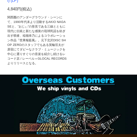
i) (LP)
4,840円(税込)
関西圏のアンダーグラウンド・シーンに
て、1990年代末より活動するAKIO NAGA
SEと、“おじぃ”の形見である三線とともに
現代に伝統と新たな感覚の琉球民謡を紡ぎ
出す唄者、稲嶺幸乃によるコラボレーショ
ン作品『世果報藍風』。元下北沢DISC SH
OP ZEROのスタッフでもある箕輪弦太が
原宿にてダビーなクラブ・ミュージックを
中心に選りすぐりの音楽を紹介し続けるレ
コード店 / レーベル＝GLOCAL RECORDS
よりリリースとなる。