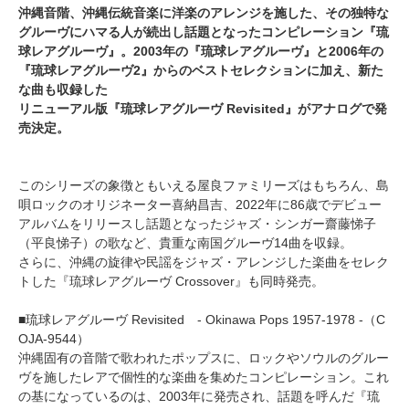
沖縄音階、沖縄伝統音楽に洋楽のアレンジを施した、その独特な
グルーヴにハマる人が続出し話題となったコンピレーション『琉
球レアグルーヴ』。2003年の『琉球レアグルーヴ』と2006年の
『琉球レアグルーヴ2』からのベストセレクションに加え、新た
な曲も収録した
リニューアル版『琉球レアグルーヴ Revisited』がアナログで発
売決定。
このシリーズの象徴ともいえる屋良ファミリーズはもちろん、島
唄ロックのオリジネーター喜納昌吉、2022年に86歳でデビュー
アルバムをリリースし話題となったジャズ・シンガー齋藤悌子
（平良悌子）の歌など、貴重な南国グルーヴ14曲を収録。
さらに、沖縄の旋律や民謡をジャズ・アレンジした楽曲をセレク
トした『琉球レアグルーヴ Crossover』も同時発売。
■琉球レアグルーヴ Revisited - Okinawa Pops 1957-1978 -（C
OJA-9544）
沖縄固有の音階で歌われたポップスに、ロックやソウルのグルー
ヴを施したレアで個性的な楽曲を集めたコンピレーション。これ
の基になっているのは、2003年に発売され、話題を呼んだ『琉