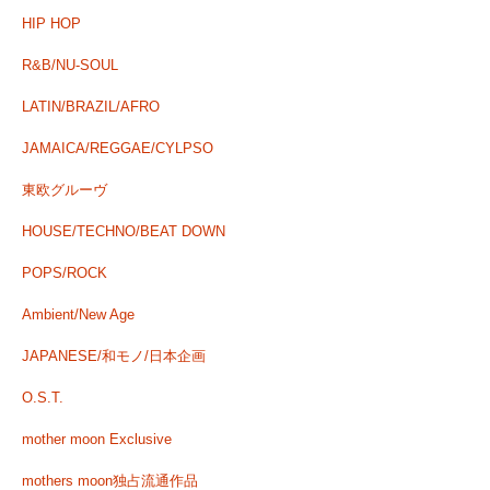
HIP HOP
R&B/NU-SOUL
LATIN/BRAZIL/AFRO
JAMAICA/REGGAE/CYLPSO
東欧グルーヴ
HOUSE/TECHNO/BEAT DOWN
POPS/ROCK
Ambient/New Age
JAPANESE/和モノ/日本企画
O.S.T.
mother moon Exclusive
mothers moon独占流通作品