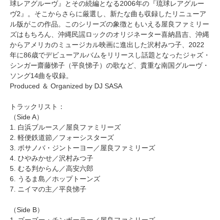
球レアグルーヴ』とその続編となる2006年の『琉球レアグルー
ヴ2』。そこからさらに厳選し、新たな曲も収録したリニューア
ル版がこの作品。このシリーズの象徴ともいえる屋良ファミリー
ズはもちろん、沖縄民謡ロックのオリジネーター喜納昌吉、沖縄
からアメリカのミュージカル映画に進出した沢村みつ子、2022
年に86歳でデビューアルバムをリリースし話題となったジャズ・
シンガー齋藤悌子（平良悌子）の歌など、貴重な南国グルーヴ・
ソング14曲を収録。
Produced ＆ Organized by DJ SASA
トラックリスト：
（Side A）
1. 白浜ブルース／屋良ファミリーズ
2. 軽便鉄道節／フォーシスターズ
3. ボサノバ・ジントーヨー／屋良ファミリーズ
4. ひやみかせ／沢村みつ子
5. むる判からん／高安六郎
6. うるま島／ホップトーンズ
7. ニイマの主／平良悌子
（Side B）