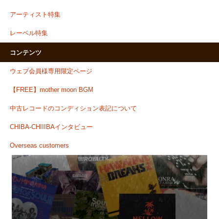
アーティスト特集
レーベル特集
コンテンツ
ウェブ会員様専用限定ページ
【FREE】mother moon BGM
中古レコードのコンディション表記について
CHIBA-CHIIIBAインタビュー
Overseas customers