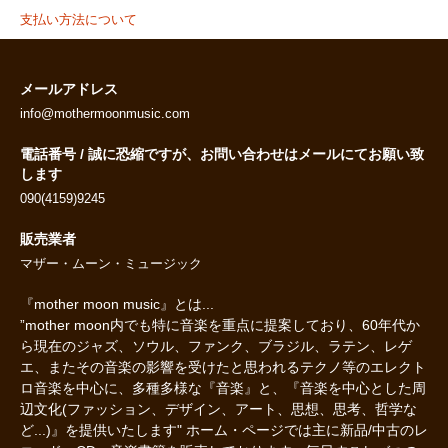
支払い方法について
メールアドレス
info@mothermoonmusic.com
電話番号 / 誠に恐縮ですが、お問い合わせはメールにてお願い致
します
090(4159)9245
販売業者
マザー・ムーン・ミュージック
『mother moon music』とは...
”mother moon内でも特に音楽を重点に提案しており、60年代か
ら現在のジャズ、ソウル、ファンク、ブラジル、ラテン、レゲ
エ、またその音楽の影響を受けたと思われるテクノ等のエレクト
ロ音楽を中心に、多種多様な『音楽』と、『音楽を中心とした周
辺文化(ファッション、デザイン、アート、思想、思考、哲学な
ど...)』を提供いたします" ホーム・ページでは主に新品/中古のレ