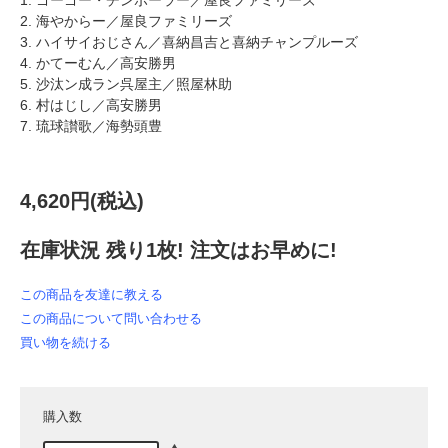
1. ゴーゴー・チンボーラー／屋良ファミリーズ
2. 海やからー／屋良ファミリーズ
3. ハイサイおじさん／喜納昌吉と喜納チャンプルーズ
4. かてーむん／高安勝男
5. 沙汰ン成ラン呉屋主／照屋林助
6. 村はじし／高安勝男
7. 琉球讃歌／海勢頭豊
4,620円(税込)
在庫状況 残り1枚! 注文はお早めに!
この商品を友達に教える
この商品について問い合わせる
買い物を続ける
購入数