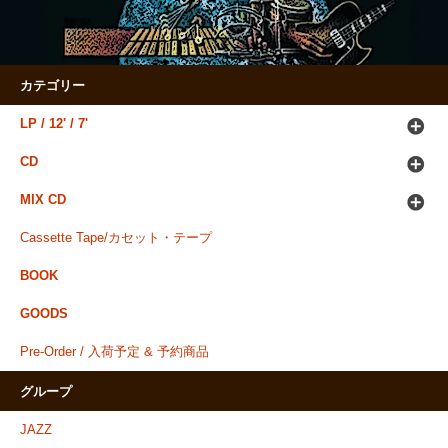
カテゴリー
LP / 12' / 7'
CD
MIX CD
Cassette Tape/カセット・テープ
BOOK
GOODS
Pre-Order / 入荷予定 & 予約商品
グループ
JAZZ