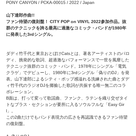
PONY CANYON / PCKA-00015 / 2022 / Japan
山下達郎作曲!!
ファン待望の復刻盤！ CITY POP on VINYL 2022参加作品。抜
群のテクニックを誇る最高に過激なコミック・バンドが1980年
に発表した3rdシングル。
ダディ竹千代と東京おとぼけCatsとは、著名アーティストのパロ
ディ、挑発的な歌詞、超過激なパフォーマンスで一世を風靡した
テクニック抜群のコミック・バンド。1978年にシングル「電気
クラゲ」でデビューし、1980年に3rdシングル「偽りのDJ」を発
表。山下達郎によるシティ・ポップ感溢れる洗練された曲とダデ
ィ竹千代のラジオDJを揶揄した歌詞が共振する唯一無二のコラ
ボレーション。
B面は、打って変って歌謡曲、ファンク、ラテンを織り交ぜタイ
トなブラス・セクションが要所に入るソウルフルな「Easy Gir
l」。
この2曲だけでもバンド表現力の広さを再認識できるファン待望
の復刻盤。