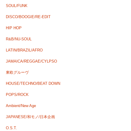
SOUL/FUNK
DISCO/BOOGIE/RE-EDIT
HIP HOP
R&B/NU-SOUL
LATIN/BRAZIL/AFRO
JAMAICA/REGGAE/CYLPSO
東欧グルーヴ
HOUSE/TECHNO/BEAT DOWN
POPS/ROCK
Ambient/New Age
JAPANESE/和モノ/日本企画
O.S.T.