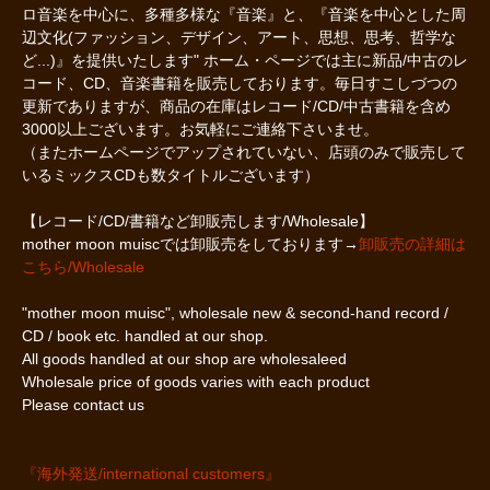
ロ音楽を中心に、多種多様な『音楽』と、『音楽を中心とした周
辺文化(ファッション、デザイン、アート、思想、思考、哲学な
ど...)』を提供いたします" ホーム・ページでは主に新品/中古のレ
コード、CD、音楽書籍を販売しております。毎日すこしづつの
更新でありますが、商品の在庫はレコード/CD/中古書籍を含め
3000以上ございます。お気軽にご連絡下さいませ。
（またホームページでアップされていない、店頭のみで販売して
いるミックスCDも数タイトルございます）
【レコード/CD/書籍など卸販売します/Wholesale】
mother moon muiscでは卸販売をしております→
卸販売の詳細は
こちら/Wholesale
"mother moon muisc", wholesale new & second-hand record /
CD / book etc. handled at our shop.
All goods handled at our shop are wholesaleed
Wholesale price of goods varies with each product
Please contact us
『海外発送/international customers』