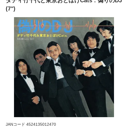
ダディ竹千代と東京おとぼけCats : 偽りのDJ
(7")
JANコード 4524135012470