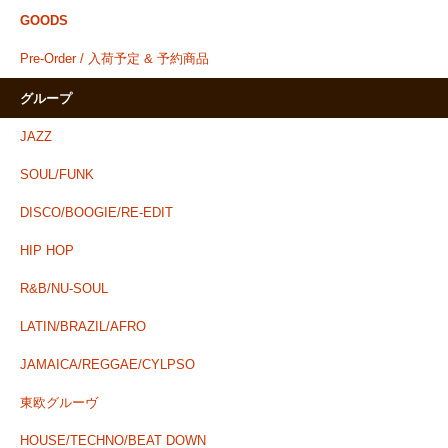
GOODS
Pre-Order / 入荷予定 & 予約商品
グループ
JAZZ
SOUL/FUNK
DISCO/BOOGIE/RE-EDIT
HIP HOP
R&B/NU-SOUL
LATIN/BRAZIL/AFRO
JAMAICA/REGGAE/CYLPSO
東欧グルーヴ
HOUSE/TECHNO/BEAT DOWN