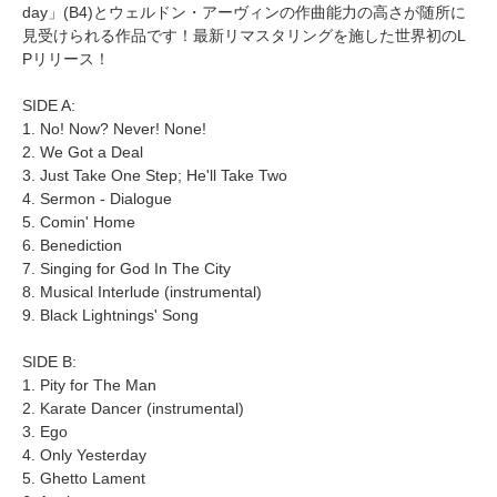
day」(B4)とウェルドン・アーヴィンの作曲能力の高さが随所に
見受けられる作品です！最新リマスタリングを施した世界初のL
Pリリース！
SIDE A:
1. No! Now? Never! None!
2. We Got a Deal
3. Just Take One Step; He'll Take Two
4. Sermon - Dialogue
5. Comin' Home
6. Benediction
7. Singing for God In The City
8. Musical Interlude (instrumental)
9. Black Lightnings' Song
SIDE B:
1. Pity for The Man
2. Karate Dancer (instrumental)
3. Ego
4. Only Yesterday
5. Ghetto Lament