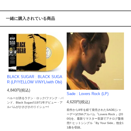
一緒に購入されている商品
BLACK SUGAR : BLACK SUGA
R (LP/YELLOW VINYL/with Obi)
4,840円(税込)
Sade : Lovers Rock (LP)
ペルーが誇るラテン・ロック/ファンク・バ
4,620円(税込)
ンド、Black Sugarの1971年デビュー・ア
ルバムがひさびさのリイシュー!
前作から8年を経て発売されたSADE(シャ
ーデー)の5thアルバム『Lovers Rock 』(20
00)を、最新リマスター音源でアナログ盤発
売!! ヒットシングル「By Your Side」他全1
1曲を収録。