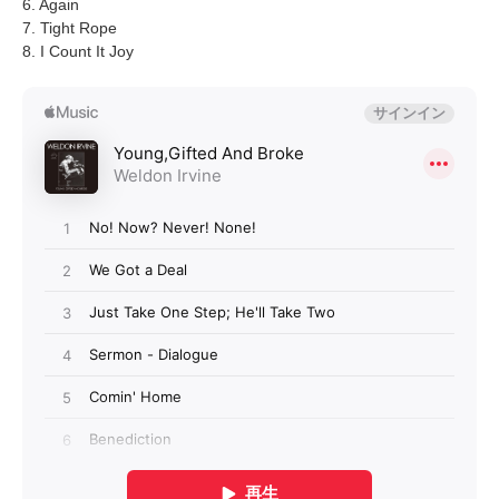
6. Again
7. Tight Rope
8. I Count It Joy