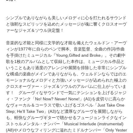
シンプルでありながらも美しいメロディに心を打たれるサウンド
と強靭なスピリッツを込めたメッセージが魂に響くクロスオーヴ
ァーなジャズ＆ソウル決定盤！
音楽的な才能と同様に文学的な才能も備えたウェルドン・アーヴ
ィンが1977年に自らのペンで脚本、音楽監督、全曲の作詞/作曲
を手掛けたミュージカル『Young,Gifted and Broke』。その劇中
歌を1枚のアルバムとして収録した本作は、ミュージカル作品と
いうこともあり過度のアレンジや展開を排除した非常にシンプル
な構成の楽曲がメインでありながらも、ウェルドンならではのエ
モーショナルなメロディと力強いメッセージが込められた極上の
クロスオーヴァー・ジャズ＆ソウルのアルバムに仕上がっていま
す！ グルーヴィなサウンドで一気にテンションを上げるジャジ
ィ・ファンク「No! Now? Never! None!」(A1)を皮切りに高らか
なヴォーカル＆コーラスで歌い上げるゴスペル「Just Take One
Step; He'll Take Two」(A3)など濃厚なグルーヴを展開しながら
も、軽快なグルーヴギターで聴かせるフュージョンライクなイン
ストゥルメンタル・ナンバー「Musical Interlude (instrumental)
(A8)やメロウなフィリングに溢れたミドルナンバー「Only Yester