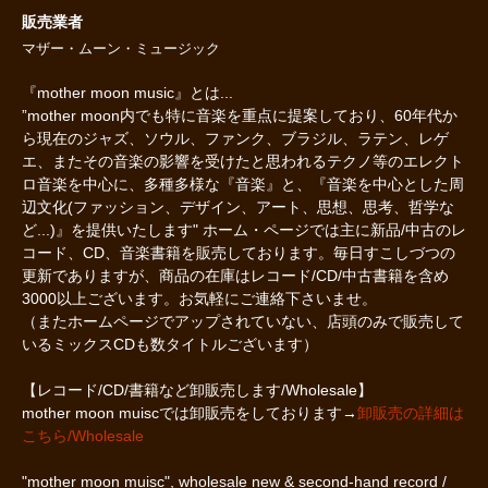
販売業者
マザー・ムーン・ミュージック
『mother moon music』とは...
”mother moon内でも特に音楽を重点に提案しており、60年代か
ら現在のジャズ、ソウル、ファンク、ブラジル、ラテン、レゲ
エ、またその音楽の影響を受けたと思われるテクノ等のエレクト
ロ音楽を中心に、多種多様な『音楽』と、『音楽を中心とした周
辺文化(ファッション、デザイン、アート、思想、思考、哲学な
ど...)』を提供いたします" ホーム・ページでは主に新品/中古のレ
コード、CD、音楽書籍を販売しております。毎日すこしづつの
更新でありますが、商品の在庫はレコード/CD/中古書籍を含め
3000以上ございます。お気軽にご連絡下さいませ。
（またホームページでアップされていない、店頭のみで販売して
いるミックスCDも数タイトルございます）
【レコード/CD/書籍など卸販売します/Wholesale】
mother moon muiscでは卸販売をしております→
卸販売の詳細は
こちら/Wholesale
"mother moon muisc", wholesale new & second-hand record /