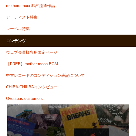
mothers moon独占流通作品
アーティスト特集
レーベル特集
コンテンツ
ウェブ会員様専用限定ページ
【FREE】mother moon BGM
中古レコードのコンディション表記について
CHIBA-CHIIIBAインタビュー
Overseas customers