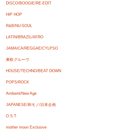
DISCO/BOOGIE/RE-EDIT
HIP HOP
R&B/NU-SOUL
LATIN/BRAZIL/AFRO
JAMAICA/REGGAE/CYLPSO
東欧グルーヴ
HOUSE/TECHNO/BEAT DOWN
POPS/ROCK
Ambient/New Age
JAPANESE/和モノ/日本企画
O.S.T.
mother moon Exclusive