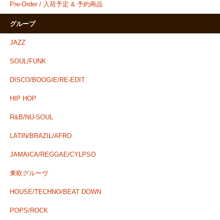
Pre-Order / 入荷予定 & 予約商品
グループ
JAZZ
SOUL/FUNK
DISCO/BOOGIE/RE-EDIT
HIP HOP
R&B/NU-SOUL
LATIN/BRAZIL/AFRO
JAMAICA/REGGAE/CYLPSO
東欧グルーヴ
HOUSE/TECHNO/BEAT DOWN
POPS/ROCK