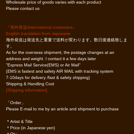
Wholesale price of goods varies with each product
Please contact us
『海外発送/international customers』
English translation from Japanese
海外発送は発送先と重量で送料が変わります。数日後連絡致しま
す。
As for the overseas shipment, the postage changes at an
address and weight. I contact it a few days later
"Express Mail Service(EMS) or Air Mail"
(EMS is fastest and safety AIR MAIL with tracking system
7-10days for delivery /fast & safety shipping)
Shipping & Handling Cost
[Shipping information]
「Order」
Please E-mail to me by an article and shipment to purchase
＊Artist & Title
＊Price (in Japanese yen)