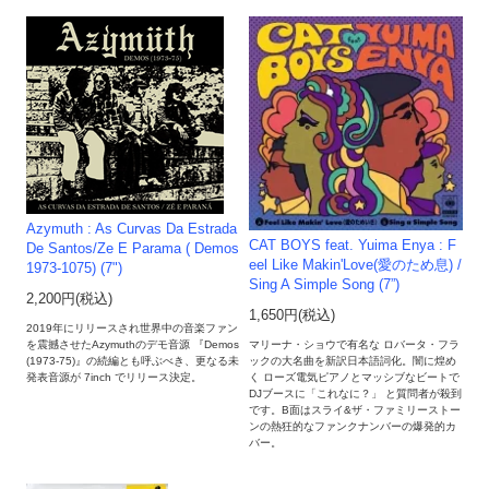
Azymuth : As Curvas Da Estrada
CAT BOYS feat. Yuima Enya : F
De Santos/Ze E Parama ( Demos
eel Like Makin'Love(愛のため息) /
1973-1075) (7")
Sing A Simple Song (7”)
2,200円(税込)
1,650円(税込)
2019年にリリースされ世界中の音楽ファン
マリーナ・ショウで有名な ロバータ・フラ
を震撼させたAzymuthのデモ音源 『Demos
ックの大名曲を新訳日本語詞化。闇に煌め
(1973-75)』の続編とも呼ぶべき、更なる未
く ローズ電気ピアノとマッシブなビートで
発表音源が 7inch でリリース決定。
DJブースに「これなに？」 と質問者が殺到
です。B面はスライ&ザ・ファミリーストー
ンの熱狂的なファンクナンバーの爆発的カ
バー。