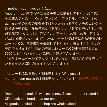
『mother moon music』とは...
”mother moon内でも特に音楽を重点に提案しており、60年代か
ら現在のジャズ、ソウル、ファンク、ブラジル、ラテン、レゲ
エ、またその音楽の影響を受けたと思われるテクノ等のエレクト
ロ音楽を中心に、多種多様な『音楽』と、『音楽を中心とした周
辺文化(ファッション、デザイン、アート、思想、思考、哲学な
ど...)』を提供いたします" ホーム・ページでは主に新品/中古のレ
コード、CD、音楽書籍を販売しております。毎日すこしづつの
更新でありますが、商品の在庫はレコード/CD/中古書籍を含め
3000以上ございます。お気軽にご連絡下さいませ。
（またホームページでアップされていない、店頭のみで販売して
いるミックスCDも数タイトルございます）
【レコード/CD/書籍など卸販売します/Wholesale】
mother moon muiscでは卸販売をしております→
卸販売の詳細は
こちら/Wholesale
"mother moon muisc", wholesale new & second-hand record /
CD / book etc. handled at our shop.
All goods handled at our shop are wholesaleed