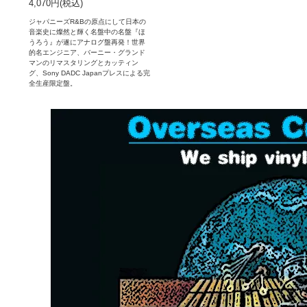
4,070円(税込)
ジャパニーズR&Bの原点にして日本の
音楽史に燦然と輝く名盤中の名盤『ほ
うろう』が遂にアナログ盤再発！世界
的名エンジニア、バーニー・グランド
マンのリマスタリングとカッティン
グ、Sony DADC Japanプレスによる完
全生産限定盤。