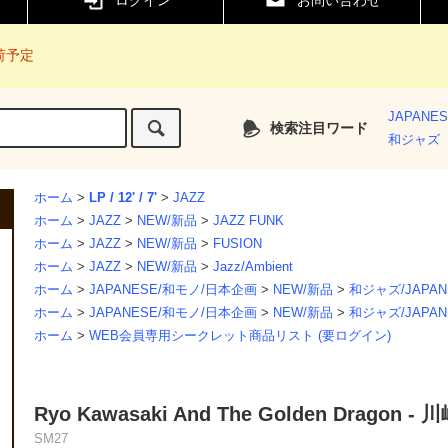
ログイン
お問い合わせ
入荷予定
JAPANE
検索注目ワード
和ジャズ
ホーム
>
LP / 12' / 7'
>
JAZZ
ホーム
>
JAZZ
>
NEW/新品
>
JAZZ FUNK
ホーム
>
JAZZ
>
NEW/新品
>
FUSION
ホーム
>
JAZZ
>
NEW/新品
>
Jazz/Ambient
ホーム
>
JAPANESE/和モノ/日本企画
>
NEW/新品
>
和ジャズ/JAPANE
ホーム
>
JAPANESE/和モノ/日本企画
>
NEW/新品
>
和ジャズ/JAPANE
ホーム
>
WEB会員専用シークレット商品リスト (要ログイン)
Ryo Kawasaki And The Golden Dragon - 川崎燎
SM27