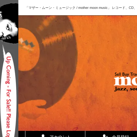
「マザー・ムーン・ミュージック / mother moon music」 レコー