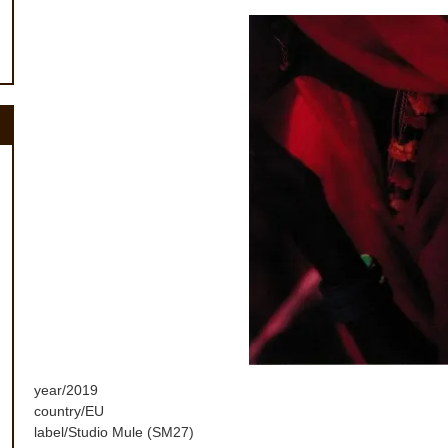
year/2019
country/EU
label/Studio Mule (SM27)