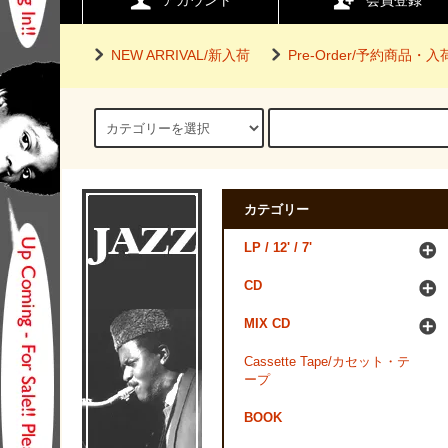
アカウント
会員登録
NEW ARRIVAL/新入荷
Pre-Order/予約商品・
カテゴリー
LP / 12' / 7'
CD
MIX CD
Cassette Tape/カセット・テ
ープ
BOOK