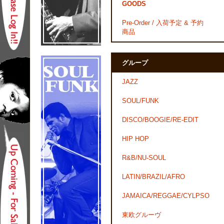
GOODS
Pre-Order / 入荷予定 & 予約
商品
グループ
JAZZ
SOUL/FUNK
DISCO/BOOGIE/RE-EDIT
HIP HOP
R&B/NU-SOUL
LATIN/BRAZIL/AFRO
JAMAICA/REGGAE/CYLPSO
東欧グルーヴ