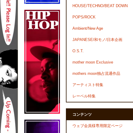
HOUSE/TECHNO/BEAT DOWN
POPS/ROCK
Ambient/New Age
JAPANESE/和モノ/日本企画
O.S.T.
mother moon Exclusive
mothers moon独占流通作品
アーティスト特集
レーベル特集
コンテンツ
ウェブ会員様専用限定ページ