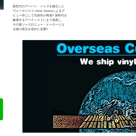
新世代のアーバン・ジャズを確立した
ヴォーカリスト=Jose Jamesによるデ
ビュー作にして代表作が再発!! 新時代を
象徴するアーティストにまで成長し、
その後ジャズのニュー・ヒーローとな
る彼の原点を収めた名盤!!