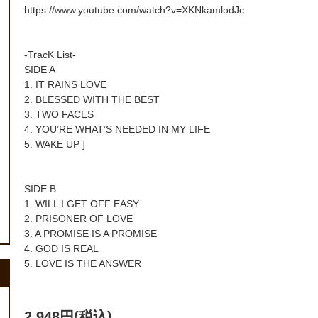
https://www.youtube.com/watch?v=XKNkamlodJc
-TracK List-
SIDE A
1. IT RAINS LOVE
2. BLESSED WITH THE BEST
3. TWO FACES
4. YOU’RE WHAT’S NEEDED IN MY LIFE
5. WAKE UP ]
SIDE B
1. WILL I GET OFF EASY
2. PRISONER OF LOVE
3. A PROMISE IS A PROMISE
4. GOD IS REAL
5. LOVE IS THE ANSWER
2,948円(税込)