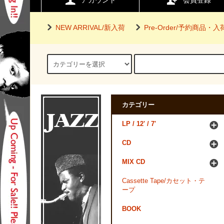
アカウント
会員登録
NEW ARRIVAL/新入荷
Pre-Order/予約商品・
カテゴリー
LP / 12' / 7'
CD
MIX CD
Cassette Tape/カセット・テ
ープ
BOOK