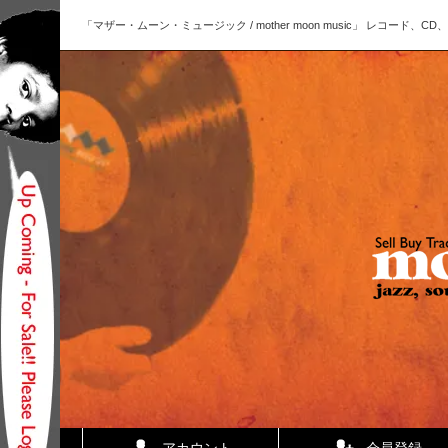
「マザー・ムーン・ミュージック / mother moon music」 レコー