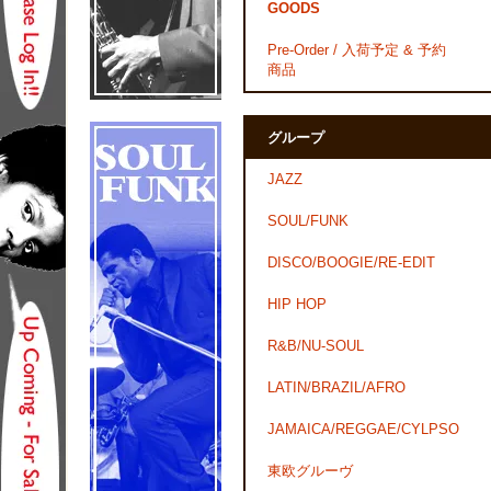
GOODS
Pre-Order / 入荷予定 & 予約
商品
グループ
JAZZ
SOUL/FUNK
DISCO/BOOGIE/RE-EDIT
HIP HOP
R&B/NU-SOUL
LATIN/BRAZIL/AFRO
JAMAICA/REGGAE/CYLPSO
東欧グルーヴ