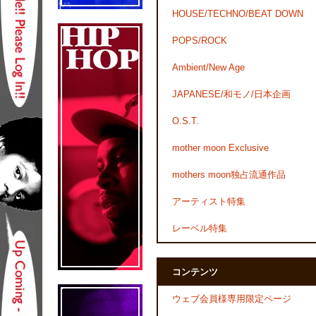
HOUSE/TECHNO/BEAT DOWN
POPS/ROCK
Ambient/New Age
JAPANESE/和モノ/日本企画
O.S.T.
mother moon Exclusive
mothers moon独占流通作品
アーティスト特集
レーベル特集
コンテンツ
ウェブ会員様専用限定ページ