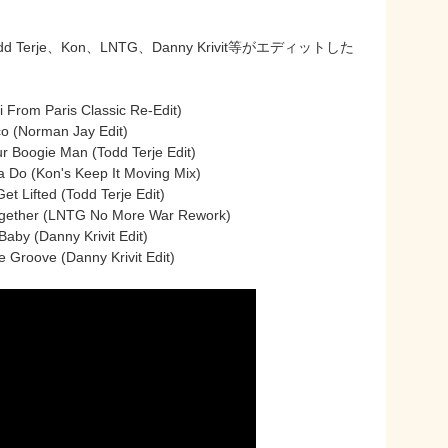
dd Terje、Kon、LNTG、Danny Krivit等がエディットした
 From Paris Classic Re-Edit)
co (Norman Jay Edit)
r Boogie Man (Todd Terje Edit)
 Do (Kon's Keep It Moving Mix)
t Lifted (Todd Terje Edit)
ogether (LNTG No More War Rework)
by (Danny Krivit Edit)
Groove (Danny Krivit Edit)