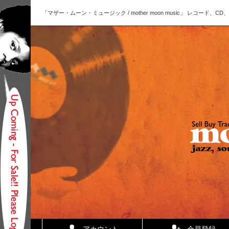
「マザー・ムーン・ミュージック / mother moon music」 レコー