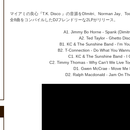
マイアミの良心『T.K. Disco 』の音源をDImitri、Norman Jay、To
全8曲をコンパイルしたDJフレンドリーな2LPがリリース。
A1. Jimmy Bo Horne - Spank (Dimitri
A2. Ted Taylor - Ghetto Dis
B1. KC & The Sunshine Band - I'm You
B2. T-Connection - Do What You Wanna
C1. KC & The Sunshine Band - I Ge
C2. Timmy Thomas - Why Can't We Live T
D1. Gwen McCrae - Move Me Ba
D2. Ralph Macdonald - Jam On The 