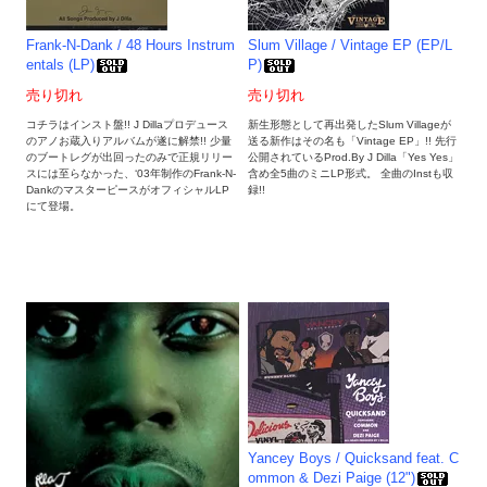
Frank-N-Dank / 48 Hours Instrum
Slum Village / Vintage EP (EP/L
entals (LP)
P)
売り切れ
売り切れ
コチラはインスト盤!! J Dillaプロデュース
新生形態として再出発したSlum Villageが
のアノお蔵入りアルバムが遂に解禁!! 少量
送る新作はその名も「Vintage EP」!! 先行
のブートレグが出回ったのみで正規リリー
公開されているProd.By J Dilla「Yes Yes」
スには至らなかった、‘03年制作のFrank-N-
含め全5曲のミニLP形式。 全曲のInstも収
DankのマスターピースがオフィシャルLP
録!!
にて登場。
Yancey Boys / Quicksand feat. C
ommon & Dezi Paige (12")