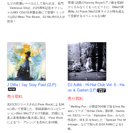
登場! 話題のYancey Boysのアノ曲を収録!
などの所属レーベルとして知られる、名門
コミカルなくぐもったビートに、Dillaの実
「Delicious Vinyl」の25周年記念オフィシ
弟Illa JとFrank Nittの2本マイクが時を超え
ャルMIX CDが日本盤企画にて登場!! ミック
て交錯するスペシャルな1曲!
スはDJ Mitsu The Beats、DJ Mu-Rの2人が
担当！
J Dilla / Jay Stay Paid (2LP)
DJ Adlib : Hi-Hat Club Vol. 6 - Ha
us & Garten (LP)
売り切れ
売り切れ
先行CDリリースされたPete RockによるMi
「Melting Pot」が限定500枚で送るInst Be
xに続いて登場した、収録楽曲のコンピレー
atsシリーズ『Hi-Hat Club』第6弾。Harmo
ション(Non Mix)アナログ2枚組。25曲にも
nic 33のレーベル「Alphabet Zoo」からの
及ぶ未発表曲の集大成に加え、Pete Rock
作品や、M.E.D.をfeatした『Spread The M
による"リ・アレンジ"を含めた全28曲。
essage』などで知られるDJ Adlibによる1
枚。