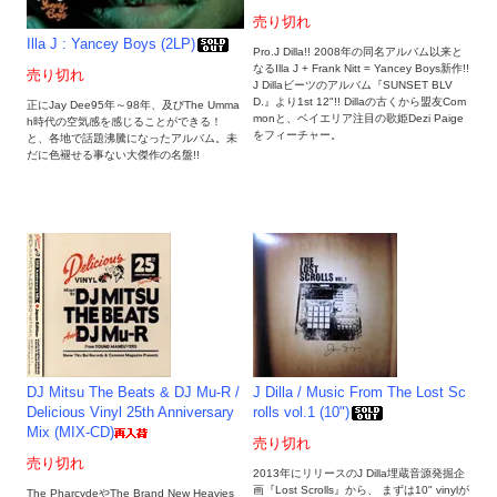
売り切れ
Illa J : Yancey Boys (2LP)
Pro.J Dilla!! 2008年の同名アルバム以来と
なるIlla J + Frank Nitt = Yancey Boys新作!!
売り切れ
J Dillaビーツのアルバム『SUNSET BLV
D.』より1st 12"!! Dillaの古くから盟友Com
正にJay Dee95年～98年、及びThe Umma
monと、ベイエリア注目の歌姫Dezi Paige
h時代の空気感を感じることができる！
をフィーチャー。
と、各地で話題沸騰になったアルバム。未
だに色褪せる事ない大傑作の名盤!!
DJ Mitsu The Beats & DJ Mu-R /
J Dilla / Music From The Lost Sc
Delicious Vinyl 25th Anniversary
rolls vol.1 (10")
Mix (MIX-CD)
売り切れ
売り切れ
2013年にリリースのJ Dilla埋蔵音源発掘企
画『Lost Scrolls』から、 まずは10" vinylが
The PharcydeやThe Brand New Heavies