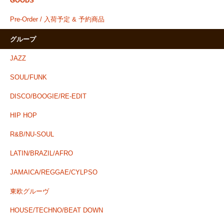
GOODS
Pre-Order / 入荷予定 & 予約商品
グループ
JAZZ
SOUL/FUNK
DISCO/BOOGIE/RE-EDIT
HIP HOP
R&B/NU-SOUL
LATIN/BRAZIL/AFRO
JAMAICA/REGGAE/CYLPSO
東欧グルーヴ
HOUSE/TECHNO/BEAT DOWN