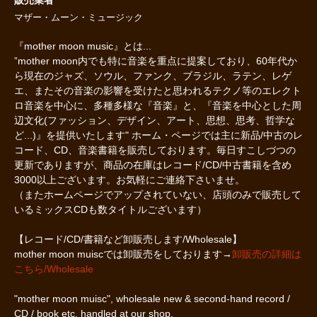
マザー・ムーン・ミュージック
『mother moon music』とは...
”mother moon内でも特に音楽を重点に提案しており、60年代か
ら現在のジャズ、ソウル、ファンク、ブラジル、ラテン、レゲ
エ、またその音楽の影響を受けたと思われるテクノ等のエレクト
ロ音楽を中心に、多種多様な『音楽』と、『音楽を中心とした周
辺文化(ファッション、デザイン、アート、思想、思考、哲学な
ど...)』を提供いたします" ホーム・ページでは主に新品/中古のレ
コード、CD、音楽書籍を販売しております。毎日すこしづつの
更新でありますが、商品の在庫はレコード/CD/中古書籍を含め
3000以上ございます。お気軽にご連絡下さいませ。
（またホームページでアップされていない、店頭のみで販売して
いるミックスCDも数タイトルございます）
【レコード/CD/書籍など卸販売します/Wholesale】
mother moon muiscでは卸販売をしております→
卸販売の詳細は
こちら/Wholesale
"mother moon muisc", wholesale new & second-hand record /
CD / book etc. handled at our shop.