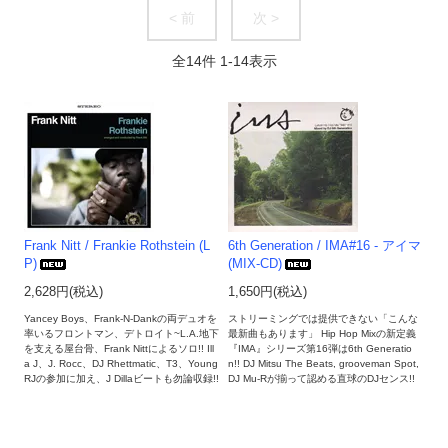
< 前
次 >
全
14
件
1
-
14
表示
Frank Nitt / Frankie Rothstein (L
6th Generation / IMA#16 - アイマ
P)
(MIX-CD)
2,628円(税込)
1,650円(税込)
Yancey Boys、Frank-N-Dankの両デュオを
ストリーミングでは提供できない「こんな
率いるフロントマン、デトロイト~L.A.地下
最新曲もあります」 Hip Hop Mixの新定義
を支える屋台骨、Frank Nittによるソロ!! Ill
『IMA』シリーズ第16弾は6th Generatio
a J、J. Rocc、DJ Rhettmatic、T3、Young
n!! DJ Mitsu The Beats, grooveman Spot,
RJの参加に加え、J Dillaビートも勿論収録!!
DJ Mu-Rが揃って認める直球のDJセンス!!