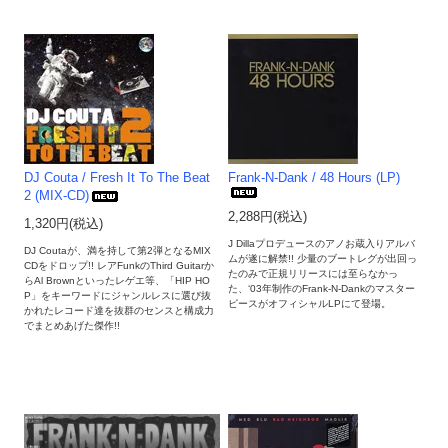
DJ Couta / Fresh It To The Beat
Frank-N-Dank / 48 Hours (LP)
2 (MIX-CD)
2,288円(税込)
1,320円(税込)
J Dillaプロデュースのアノお蔵入りアルバ
DJ Coutaが、満を持して第2弾となるMIX
ムが遂に解禁!! 少量のブートレグが出回っ
CDをドロップ!! レアFunkのThird Guitarか
たのみで正規リリースには至らなかっ
らAl Brownといったレゲエ等、「HIP HO
た、‘03年制作のFrank-N-Dankのマスター
P」をキーワードにジャンルレスに選び抜
ピースがオフィシャルLPにて登場。
かれたレコード達を抜群のセンスと構成力
でまとめあげた傑作!!