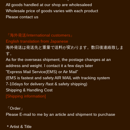
All goods handled at our shop are wholesaleed
Wholesale price of goods varies with each product
Please contact us
『海外発送/international customers』
English translation from Japanese
海外発送は発送先と重量で送料が変わります。数日後連絡致しま
す。
As for the overseas shipment, the postage changes at an
address and weight. I contact it a few days later
"Express Mail Service(EMS) or Air Mail"
(EMS is fastest and safety AIR MAIL with tracking system
7-10days for delivery /fast & safety shipping)
Shipping & Handling Cost
[Shipping information]
「Order」
Please E-mail to me by an article and shipment to purchase
＊Artist & Title