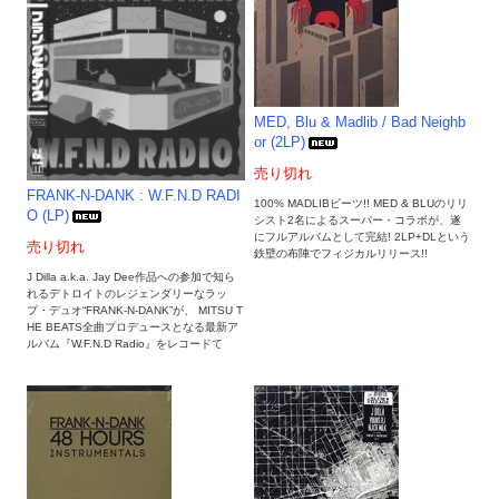
MED, Blu & Madlib / Bad Neighb
or (2LP)
売り切れ
FRANK-N-DANK : W.F.N.D RADI
100% MADLIBビーツ!! MED & BLUのリリ
O (LP)
シスト2名によるスーパー・コラボが、遂
にフルアルバムとして完結! 2LP+DLという
売り切れ
鉄壁の布陣でフィジカルリリース!!
J Dilla a.k.a. Jay Dee作品への参加で知ら
れるデトロイトのレジェンダリーなラッ
プ・デュオ“FRANK-N-DANK”が、 MITSU T
HE BEATS全曲プロデュースとなる最新ア
ルバム『W.F.N.D Radio』をレコードて