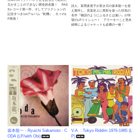
欠かすことのできない歴史的名盤！ PAS
詩人、富岡多恵子が若き日の坂本龍一を迎
Sレコード第一作、そしてフリクションの
え製作し、音楽史上に異彩を放った狂気の
記念すべき1stアルバム『軋轢』、久々のL
名作『物語のようにふるさとは遠い』が待
P再発！
望のLPリイシュー！ アラーキーこと荒木
経惟によるジャケットも必携の一枚！
坂本龍一 - Ryuichi Sakamoto : C
V.A. : Tokyo Riddim 1976-1985 (L
ODA (LP/with Obi)
P)