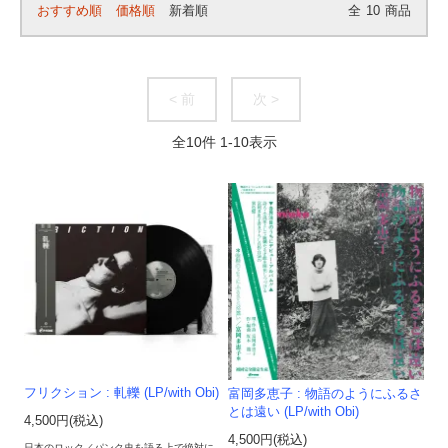
おすすめ順
価格順
新着順
全
10
商品
< 前
次 >
全
10
件
1
-
10
表示
フリクション : 軋轢 (LP/with Obi)
富岡多恵子 : 物語のようにふるさ
とは遠い (LP/with Obi)
4,500円(税込)
4,500円(税込)
日本のロック／パンク史を語る上で絶対に