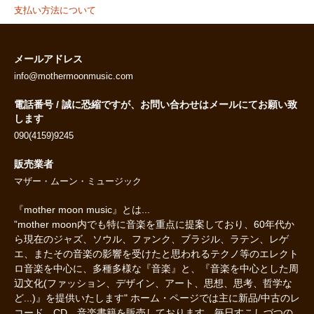
支払い方法について
メールアドレス
info@mothermoonmusic.com
電話番号 / 誠に恐縮ですが、お問い合わせはメールにてお願い致
します
090(4159)9245
販売業者
マザー・ムーン・ミュージック
『mother moon music』とは...
”mother moon内でも特に音楽を重点に提案しており、60年代か
ら現在のジャズ、ソウル、ファンク、ブラジル、ラテン、レゲ
エ、またその音楽の影響を受けたと思われるテクノ等のエレクト
ロ音楽を中心に、多種多様な『音楽』と、『音楽を中心とした周
辺文化(ファッション、デザイン、アート、思想、思考、哲学な
ど...)』を提供いたします" ホーム・ページでは主に新品/中古のレ
コード、CD、音楽書籍を販売しております。毎日すこしづつの