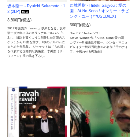
西城秀樹 - Hideki Saijyou : 愛の
坂本龍一 - Ryuichi Sakamoto : 1
園 - Ai No Sono / オンリー・ラビ
2 (2LP)
ング・ユー (7"/USED/EX)
8,800円(税込)
660円(税込)
2017年発売の『async』以来となる、坂本
龍一 約6年ぶりのオリジナルアルバム『1
Disc:EX / Jacket:VG+
2』。 日記を書くように制作した音楽のス
Stevie Wonder作「Ai No, Sono/愛の園」
ケッチから12曲を選び、1枚のアルバムに
カヴァー!! 編曲坂本龍一、シンセ・マニュ
まとめた作品集。 ジャケットは「もの派」
ピレイター松武秀樹参加の名作「千のナイ
を代表する国際的な美術家、李禹煥（リ・
フ」を思わせる秀逸曲!!
ウファン）氏の描き下ろし。