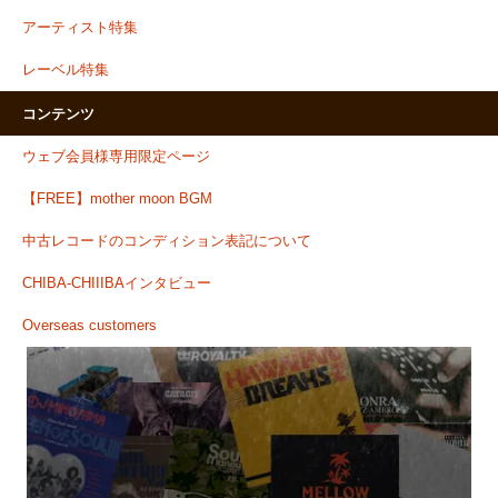
アーティスト特集
レーベル特集
コンテンツ
ウェブ会員様専用限定ページ
【FREE】mother moon BGM
中古レコードのコンディション表記について
CHIBA-CHIIIBAインタビュー
Overseas customers