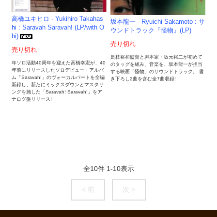
高橋ユキヒロ - Yukihiro Takahas
坂本龍一 - Ryuichi Sakamoto : サ
hi : Saravah Saravah! (LP/with O
ウンドトラック『怪物』(LP)
bi)
売り切れ
売り切れ
是枝裕和監督と脚本家・坂元裕二が初めて
年ソロ活動40周年を迎えた高橋幸宏が、40
のタッグを組み、音楽を、坂本龍一が担当
年前にリリースしたソロデビュー・アルバ
する映画「怪物」のサウンドトラック。 書
ム「Saravah!」のヴォーカルパートを全編
き下ろし2曲を含む全7曲収録!
新録し、新たにミックスダウンとマスタリ
ングを施した「Saravah! Saravah!」をア
ナログ盤リリース!
全
10
件
1
-
10
表示
< 前
次 >