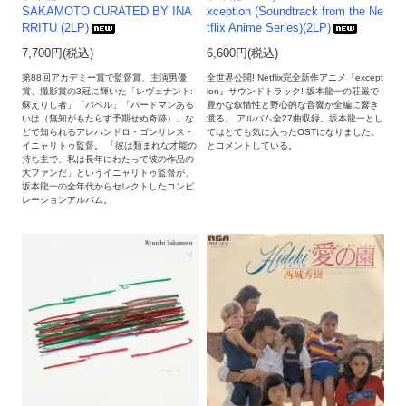
SAKAMOTO CURATED BY INA
xception (Soundtrack from the Ne
RRITU (2LP)
tflix Anime Series)(2LP)
7,700円(税込)
6,600円(税込)
第88回アカデミー賞で監督賞、主演男優
全世界公開! Netflix完全新作アニメ『except
賞、撮影賞の3冠に輝いた「レヴェナント:
ion』サウンドトラック! 坂本龍一の荘厳で
蘇えりし者」「バベル」「バードマンある
豊かな叙情性と野心的な音響が全編に響き
いは（無知がもたらす予期せぬ奇跡）」な
渡る。 アルバム全27曲収録。坂本龍一とし
どで知られるアレハンドロ・ゴンサレス・
てはとても気に入ったOSTになりました。
イニャリトゥ監督。 「彼は類まれな才能の
とコメントしている。
持ち主で、私は長年にわたって彼の作品の
大ファンだ」というイニャリトゥ監督が、
坂本龍一の全年代からセレクトしたコンピ
レーションアルバム。