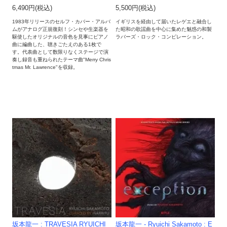
6,490円(税込)
5,500円(税込)
1983年リリースのセルフ・カバー・アルバ
イギリスを経由して届いたレゲエと融合し
ムがアナログ正規復刻！シンセや生楽器を
た昭和の歌謡曲を中心に集めた魅惑の和製
駆使したオリジナルの音色を見事にピアノ
ラバーズ・ロック・コンピレーション。
曲に編曲した、聴きごたえのある1枚で
す。代表曲として数限りなくステージで演
奏し録音も重ねられたテーマ曲"Merry Chris
tmas Mr. Lawrence"を収録。
坂本龍一 : TRAVESIA RYUICHI
坂本龍一 - Ryuichi Sakamoto : E