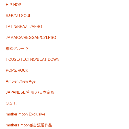
HIP HOP
R&B/NU-SOUL
LATIN/BRAZIL/AFRO
JAMAICA/REGGAE/CYLPSO
東欧グルーヴ
HOUSE/TECHNO/BEAT DOWN
POPS/ROCK
Ambient/New Age
JAPANESE/和モノ/日本企画
O.S.T.
mother moon Exclusive
mothers moon独占流通作品