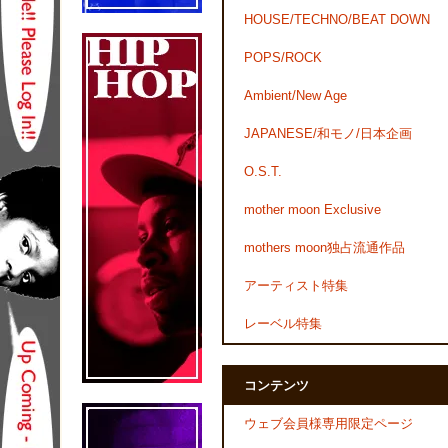
HOUSE/TECHNO/BEAT DOWN
POPS/ROCK
Ambient/New Age
JAPANESE/和モノ/日本企画
O.S.T.
mother moon Exclusive
mothers moon独占流通作品
アーティスト特集
レーベル特集
コンテンツ
ウェブ会員様専用限定ページ