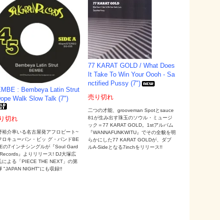
77 KARAT GOLD / What Does
It Take To Win Your Oooh - Sa
nctified Pussy (7")
MBE : Bembeya Latin Strut
売り切れ
Dope Walk Slow Talk (7")
二つの才能、grooveman Spotとsauce
81が生み出す珠玉のソウル・ミュージ
り切れ
ック＝77 KARAT GOLD。1stアルバム
野裕介率いる名古屋発アフロビート~
『WANNAFUNKWITU』でその全貌を明
フロキューバン・ビッ グ・バンドBE
らかにした77 KARAT GOLDが、ダブ
Eの7インチシングルが『Soul Gard
ルA-Sideとなる7inchをリリース!!
 Records』よりリリース! DJ大塚広
による「PIECE THE NEXT」の第
 "JAPAN NIGHT"にも収録!!