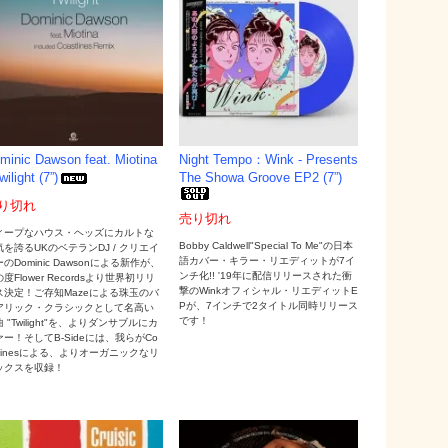
minic Dawson feat. Miotina
Night Tempo：Wink - Presents
wilight (7”)
The Showa Groove EP2 (7”)
り切れ
売り切れ
ィープなハウス・ヘッズにカルトな
Bobby Caldwell"Special To Me"の日本
気を誇るUKのベテランDJ / クリエイ
語カバー・キラー・リエディットが7イ
のDominic Dawsonによる新作が、
ンチ化!! '19年に配信リリースされた衝
度Flower Recordsより世界初リリ
撃のWinkオフィシャル・リエディットE
ス決定！ご存知Mazeによる珠玉のバ
Pが、7インチで2タイトル同時リリース
アリック・クラシックとして名高い
です！
 "Twilight"を、よりダンサブルにカ
ァー！そしてB-Sideには、我らがCo
tlinesによる、よりオーガニックなリ
ックスを収録！