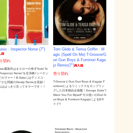
uisic : Inspector Norse (7")
Tom Glide & Terisa Griffin : M
agic (Spell On Me) T-Groove/G
uri Guri Boys & Fuminori Kaga
り切れ
jo Remix(7")
uisic最新作はオスローの奇才Todd Te
e “Inspector Norse”を生演奏+シーケン
売り切れ
でカヴァー！B-Sideにはディスコ・
T-GrooveとGuri Guri Boys & Kagajo F
エな同曲のSlowly Remixを収録！
uminoriによるリミックスをカップリン
れははっきり言ってキラーです！！
グした日本独自企画盤！George Duke"I
Want You For Myself"モロ使いのGuri G
uri Boys & Fuminori KagajoによるBサ
イド!!