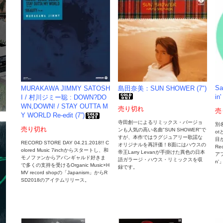
Sa
MURAKAWA JIMMY SATOSH
島田奈美：SUN SHOWER (7")
in'
I / 村川ジミー聡 : DOWN?DO
WN,DOWN! / STAY OUTTA M
売り切れ
売
Y WORLD Re-edit (7”)
寺田創一によるリミックス・バージョ
別名
売り切れ
ンも人気の高い名曲"SUN SHOWER"で
o
すが、本作ではラグジュアリー歌謡な
目が
RECORD STORE DAY 04.21.2018!! C
オリジナルを再評価！B面にはハウスの
Re
olored Music 7inchからスタートし、和
帝王Larry Levanが手掛けた異色の日本
ア
モノファンからアバンギャルド好きま
語ガラージ・ハウス・リミックスを収
n
で多くの支持を受けるOrganic Music×H
録です。
MV record shopの「Japanism」からR
SD2018のアイテムリリース。