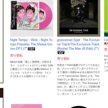
Night Tempo：Wink - Night Te
grooveman Spot : The Exclusi
Cr
mpo Presents The Showa Gro
ve Track/The Exclusive Track
ove EP1 (7”)
(Ryuhei The Man 45 Edit) (7")
売
売り切れ
Cr
売り切れ
rj
Winkの名曲「淋しい熱帯魚」の特大キ
ス
向井太一やiriの楽曲プロデュースをはじ
ラー・リエディットが7インチ化!! '19年
レゲ
め、メジャーからアンダーグラウンド
に配信リリースされた衝撃のWinkオフ
こ
まで 幅広い活躍をみせる人気DJ/プロデ
ィシャル・リエディットEPが、7イン
ューサーgrooveman Spotによる、You
チで2タイトル同時リリースです！
Tubeでしか 聴けない超エクスクルーシ
ヴ(特別な)・トラック「The Exclusive T
rack」が、遂に7インチ として待望の初
フィジカル化!これぞ世界基準のアーバ
ン・ダンス・ミュージック!