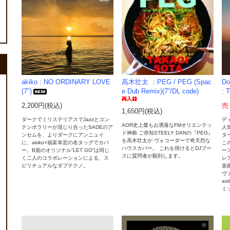
akiko : NO ORDINARY LOVE
高木壮太 ：PEG / PEG (Spac
Do
(7")
e Dub Remix)(7”/DL code)
: T
2,200円(税込)
売
1,650円(税込)
ダークでミリステリアスでJazzとコン
デ
AOR史上最もお洒落なFMオリエンテッ
テンポラリーが混じり合ったSADEのア
人
ド神曲 ご存知STEELY DANの『PEG』
ンセムを、よりダークにアンニュイ
ター
を高木壮太が ヴォコーダーで奇天烈な
に、akiko×福富幸宏の名タッグでカバ
この
ハウスカバー。 これを掛けるとDJブー
ー。B面のオリジナル”LET GO”は同じ
ー
スに質問者が殺到します。
く二人のコラボレーションによる、ス
レ
ピリチュアルなダブテクノ。
楽曲
ヴ
as
ミ