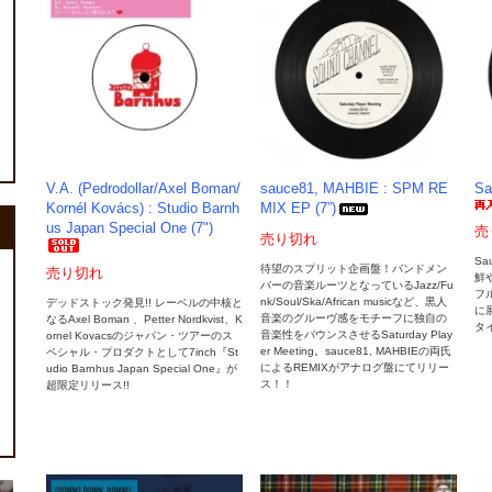
V.A. (Pedrodollar/Axel Boman/
sauce81, MAHBIE : SPM RE
Sa
Kornél Kovács) : Studio Barnh
MIX EP (7”)
us Japan Special One (7")
売
売り切れ
Sa
待望のスプリット企画盤！バンドメン
売り切れ
鮮
バーの音楽ルーツとなっているJazz/Fu
フ
nk/Soul/Ska/African musicなど、黒人
デッドストック発見!! レーベルの中核と
に展
音楽のグルーヴ感をモチーフに独自の
なるAxel Boman 、Petter Nordkvist、K
タ
音楽性をバウンスさせるSaturday Play
ornel Kovacsのジャパン・ツアーのス
er Meeting。sauce81, MAHBIEの両氏
ペシャル・プロダクトとして7inch『St
によるREMIXがアナログ盤にてリリー
udio Barnhus Japan Special One』が
ス！！
超限定リリース!!