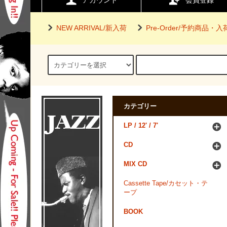
アカウント
会員登録
NEW ARRIVAL/新入荷
Pre-Order/予約商品・
カテゴリー
LP / 12' / 7'
CD
MIX CD
Cassette Tape/カセット・テ
ープ
BOOK