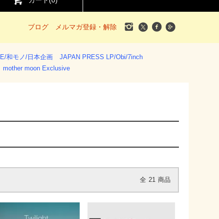
カート(
0
)
ブログ
メルマガ登録・解除
SE/和モノ/日本企画
JAPAN PRESS LP/Obi/7inch
mother moon Exclusive
全
21
商品