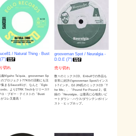
uce81 / Natural Thing - Bust
grooveman Spot / Neuralgia -
 (7")
D.D.E (7")
り切れ
売り切れ
義N'gaho Ta'quia、grooveman Sp
数々のミックスCD、Enbullでの作品も
tとのプロジェクト77KGの活動にも注
非常に好評のgrooveman Spotのインス
集まるSauce81が、なんと「Eglo
ト7インチ。DJ JIN氏のミックスCD「T
cords」より2TRK 7inchをリリース!!
he Mix」、「Pound For Pound 2」収
フロ・ブギー・テイストの「Busti
録の「Neuralgia」は最高に心地良いビ
'」がコレ又最高！
ートダウン・ハウス/ダウンテンポ/イン
スト・ヒップホップ。