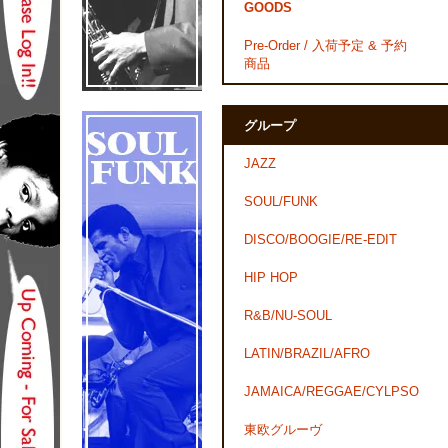
GOODS
Pre-Order / 入荷予定 & 予約
商品
グループ
JAZZ
SOUL/FUNK
DISCO/BOOGIE/RE-EDIT
HIP HOP
R&B/NU-SOUL
LATIN/BRAZIL/AFRO
JAMAICA/REGGAE/CYLPSO
東欧グルーヴ