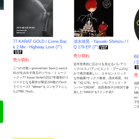
77 KARAT GOLD / Come Bac
清水靖晃 - Yasuaki Shimizu / I
k 2 Me - Highway Love (7")
Q 179 EP (7")
売り切れ
BE
売り切れ
/ 
近年世界的に広がりを見せるバレアリ
二つの才能＝grooveman Spotとsauce
ック/エスノ/アンビエント・ブームのな
81が生み出す珠玉のソウル・ミュージ
かで再評価著しい、エキセントリック
売
ック＝77 Karat Goldの2017年最初のリ
な作曲家/サックス奏者、清水靖晃。'81
リースとなる新作が限定200枚の7inch
年『IQ 179』から、バレアリック・ナ
浅
でリリース!! "Winter"をコンセプトにし
ンバー"CROW"、吉田美奈子が作詞で参
ア
た2TRK 7inch。
加した"HAKO"を7インチ化!!
MB
en
子氏
二弾