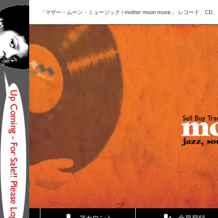
「マザー・ムーン・ミュージック / mother moon music」 レコー