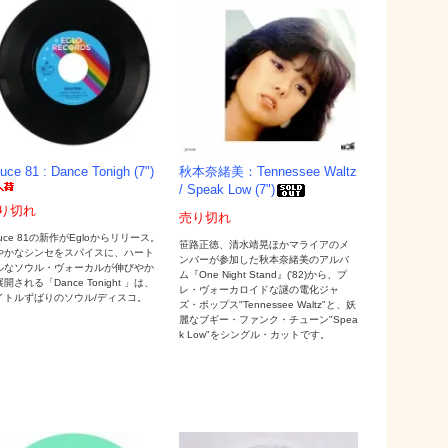
uce 81 : Dance Tonigh (7")
秋本奈緒美：Tennessee Waltz
/ Speak Low (7")
り切れ
売り切れ
uce 81の新作がEgloからリリース。
笹路正徳、清水靖晃ほかマライアのメ
やかなシンセをスパイスに、ハート
ンバーが参加した秋本奈緒美のアルバ
ルなソウル・ヴォーカルが伸びやか
ム『One Night Stand』('82)から、プ
開される「Dance Tonight 」は、
レ・ヴォーカロイドな謎の電化ジャ
イトルずばりのソウル/ディスコ。
ズ・ポップス"Tennessee Waltz"と、妖
麗なブギー・ファンク・チューン"Spea
k Low"をシングル・カットです。