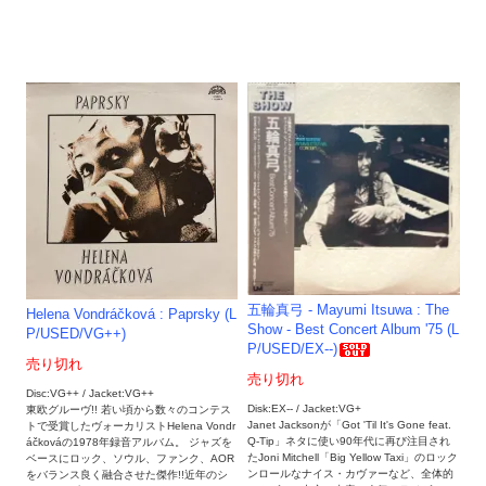
五輪真弓 - Mayumi Itsuwa : The
Helena Vondráčková : Paprsky (L
Show - Best Concert Album '75 (L
P/USED/VG++)
P/USED/EX--)
売り切れ
売り切れ
Disc:VG++ / Jacket:VG++
Disk:EX-- / Jacket:VG+
東欧グルーヴ!! 若い頃から数々のコンテス
Janet Jacksonが「Got 'Til It's Gone feat.
トで受賞したヴォーカリストHelena Vondr
Q-Tip」ネタに使い90年代に再び注目され
áčkováの1978年録音アルバム。 ジャズを
たJoni Mitchell「Big Yellow Taxi」のロック
ベースにロック、ソウル、ファンク、AOR
ンロールなナイス・カヴァーなど、全体的
をバランス良く融合させた傑作!!近年のシ