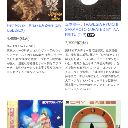
坂本龍一 : TRAVESIA RYUICHI
Petr Novák : Kráska A Zvíře (LP/
SAKAMOTO CURATED BY INA
USED/EX)
RRITU (2LP)
4,400円(税込)
7,700円(税込)
Disc:EX / Jacket:VG+
東欧グルーヴ!! チェコスロヴァキアのロッ
第88回アカデミー賞で監督賞、主演男優
クアーティストPetr Novákが76年にリリー
賞、撮影賞の3冠に輝いた「レヴェナント:
スした名作”美女と野獣”。 プログレ的要素
蘇えりし者」「バベル」「バードマンある
が強く、適度な浮遊感とサイケ的なアプロ
いは（無知がもたらす予期せぬ奇跡）」な
ーチ、女性ヴォーカルを上手く取り入れた
どで知られるアレハンドロ・ゴンサレス・
コンセプチュアルなアルバム。
イニャリトゥ監督。 「彼は類まれな才能の
持ち主で、私は長年にわたって彼の作品の
大ファンだ」というイニャリトゥ監督が、
坂本龍一の全年代からセレクトしたコンピ
レーションアルバム。