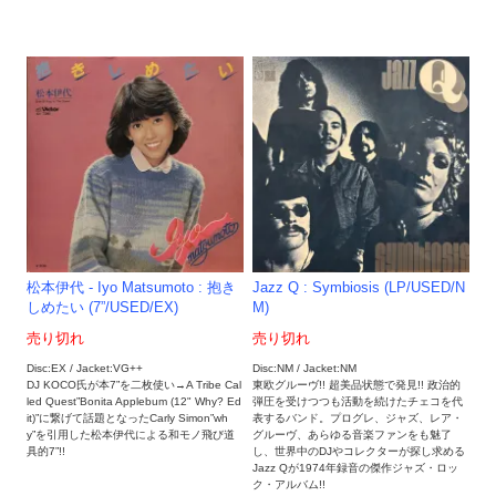
松本伊代 - Iyo Matsumoto : 抱き
Jazz Q : Symbiosis (LP/USED/N
しめたい (7”/USED/EX)
M)
売り切れ
売り切れ
Disc:EX / Jacket:VG++
Disc:NM / Jacket:NM
DJ KOCO氏が本7”を二枚使い→A Tribe Cal
東欧グルーヴ!! 超美品状態で発見!! 政治的
led Quest”Bonita Applebum (12" Why? Ed
弾圧を受けつつも活動を続けたチェコを代
it)”に繋げて話題となったCarly Simon”wh
表するバンド。プログレ、ジャズ、レア・
y”を引用した松本伊代による和モノ飛び道
グルーヴ、あらゆる音楽ファンをも魅了
具的7”!!
し、世界中のDJやコレクターが探し求める
Jazz Qが1974年録音の傑作ジャズ・ロッ
ク・アルバム!!