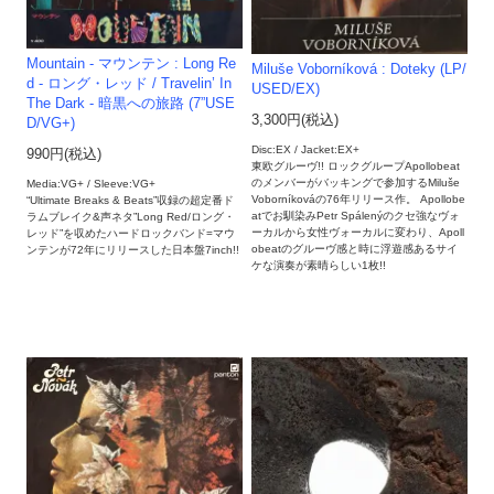
Mountain - マウンテン : Long Re
Miluše Voborníková : Doteky (LP/
d - ロング・レッド / Travelin’ In
USED/EX)
The Dark - 暗黒への旅路 (7”USE
3,300円(税込)
D/VG+)
Disc:EX / Jacket:EX+
990円(税込)
東欧グルーヴ!! ロックグループApollobeat
のメンバーがバッキングで参加するMiluše
Media:VG+ / Sleeve:VG+
Voborníkováの76年リリース作。 Apollobe
“Ultimate Breaks & Beats”収録の超定番ド
atでお馴染みPetr Spálenýのクセ強なヴォ
ラムブレイク&声ネタ”Long Red/ロング・
ーカルから女性ヴォーカルに変わり、Apoll
レッド”を収めたハードロックバンド=マウ
obeatのグルーヴ感と時に浮遊感あるサイ
ンテンが72年にリリースした日本盤7inch!!
ケな演奏が素晴らしい1枚!!