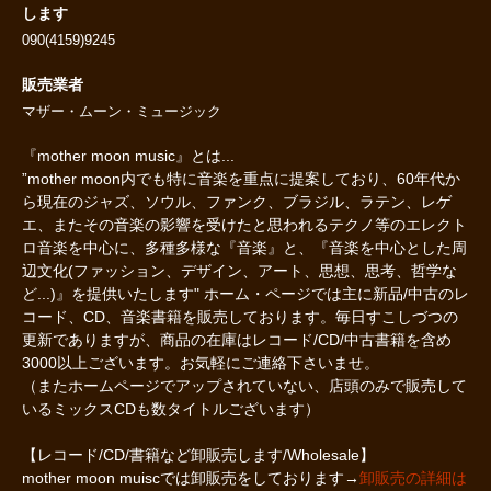
します
090(4159)9245
販売業者
マザー・ムーン・ミュージック
『mother moon music』とは...
”mother moon内でも特に音楽を重点に提案しており、60年代か
ら現在のジャズ、ソウル、ファンク、ブラジル、ラテン、レゲ
エ、またその音楽の影響を受けたと思われるテクノ等のエレクト
ロ音楽を中心に、多種多様な『音楽』と、『音楽を中心とした周
辺文化(ファッション、デザイン、アート、思想、思考、哲学な
ど...)』を提供いたします" ホーム・ページでは主に新品/中古のレ
コード、CD、音楽書籍を販売しております。毎日すこしづつの
更新でありますが、商品の在庫はレコード/CD/中古書籍を含め
3000以上ございます。お気軽にご連絡下さいませ。
（またホームページでアップされていない、店頭のみで販売して
いるミックスCDも数タイトルございます）
【レコード/CD/書籍など卸販売します/Wholesale】
mother moon muiscでは卸販売をしております→
卸販売の詳細は