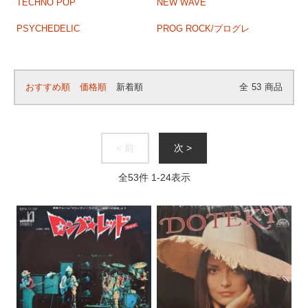
TECHNO POP
NEW WAVE
PSYCHEDELIC
PROG ROCK/プログレ
おすすめ順
価格順
新着順
全
53
商品
< 前
次 >
全
53
件
1
-
24
表示