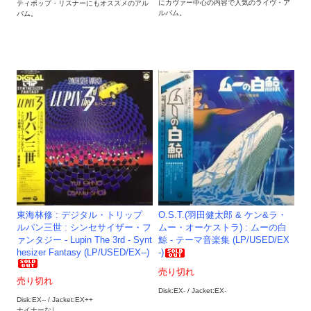
にカヴァー中心の内容で人気のライヴ・ア
ティポップ・リスナーにもオススメのアル
ルバム。
バム。
東海林修 : デジタル・トリップ
O.S.T.(羽田健太郎 & ケン&ラ・
ルパン三世 : シンセサイザー・フ
ムー・オーケストラ) : ムーの白
ァンタジー - Lupin The 3rd - Synt
鯨 - テーマ音楽集 (LP/USED/EX
hesizer Fantasy (LP/USED/EX--)
-)
売り切れ
売り切れ
Disk:EX- / Jacket:EX-
Disk:EX-- / Jacket:EX++
ナイナーなし