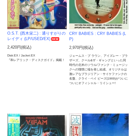
O.S.T. (西木栄二) : 通りすがりの
CRY BABIES : CRY BABIES (L
レイディ (LP/USED/EX)
P)
2,420円(税込)
2,970円(税込)
Disk:EX / Jacket:EX
ジェームス・ブ ラウン、アイズレー・ブラ
『和レアリック・ディスクガイド』掲載！
ザーズ、クール&ザ・ギャングといった同
時代の北米のソウル/ファンク・ミュージッ
クへの憧憬に端を発し結成、オリジナルは
激レアなブラジリアン・サイケファンクの
名盤、クライ・ベイ ビーズ(1969)がついに
ついにオフィシャル・リイシュー!