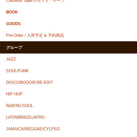
Cassette Tape/カセット・テープ
BOOK
GOODS
Pre-Order / 入荷予定 & 予約商品
グループ
JAZZ
SOUL/FUNK
DISCO/BOOGIE/RE-EDIT
HIP HOP
R&B/NU-SOUL
LATIN/BRAZIL/AFRO
JAMAICA/REGGAE/CYLPSO