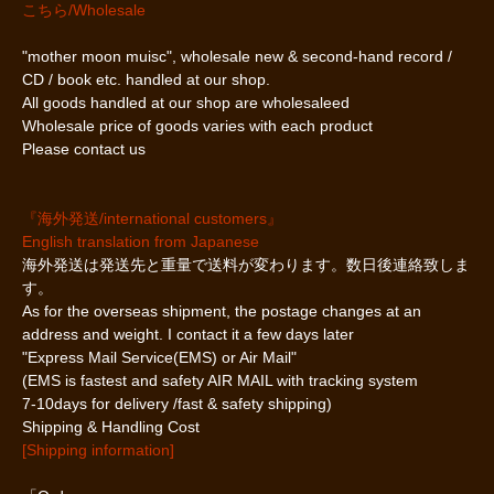
こちら/Wholesale
"mother moon muisc", wholesale new & second-hand record /
CD / book etc. handled at our shop.
All goods handled at our shop are wholesaleed
Wholesale price of goods varies with each product
Please contact us
『海外発送/international customers』
English translation from Japanese
海外発送は発送先と重量で送料が変わります。数日後連絡致しま
す。
As for the overseas shipment, the postage changes at an
address and weight. I contact it a few days later
"Express Mail Service(EMS) or Air Mail"
(EMS is fastest and safety AIR MAIL with tracking system
7-10days for delivery /fast & safety shipping)
Shipping & Handling Cost
[Shipping information]