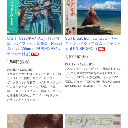
O.S.T. (渡辺俊幸/TAO) : 銀河漂
Surf Break from Jamaica - サー
流「バイファム」音楽集 - Round
フ・ブレイク・フロム・ジャマイ
-Vernian Vifam (LP/USED/EX/ス
カ (LP/USED/EX--)
テッカー付き)
1,100円(税込)
1,540円(税込)
Disk:EX-- / Jacket:EX--
ハウスのディスク・ガイドに掲載されたSE
Disk:EX / Jacket:EX
としても最適な波の音をのみを収録したレ
美品ステッカー付き!! ディスクガイド『和
コード。DJプレイでの演出、ミックスCD
モノ A to Z』掲載、和モノ・レアグルー
収録にどうぞ。TOKYO FM『MURO prese
ヴ・クラシック定番アルバム!! サンプリン
nts KING OF DIGGIN'』にてプレイ!!
グに良さそうなドープな「疑惑」「戦
闘」。スリリングに迫る「異星人」といっ
た秀逸曲を収めた、アニメ「バイファム」
のサウンド・トラック。