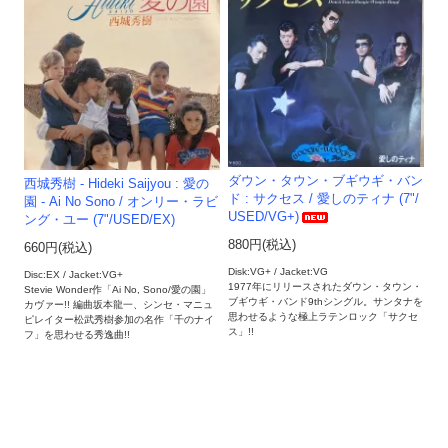
ダウン・タウン・ブギウギ・バン
西城秀樹 - Hideki Saijyou : 愛の
ド : サクセス / 愛しのティナ (7"/
園 - Ai No Sono / オンリー・ラビ
USED/VG+)
ング・ユー (7"/USED/EX)
880円(税込)
660円(税込)
Disk:VG+ / Jacket:VG
Disc:EX / Jacket:VG+
1977年にリリースされたダウン・タウン・
Stevie Wonder作「Ai No, Sono/愛の園」
ブギウギ・バンド9thシングル。サンタナを
カヴァー!! 編曲坂本龍一、シンセ・マニュ
思わせるような極上ラテンロック「サクセ
ピレイター松武秀樹参加の名作「千のナイ
ス」!!
フ」を思わせる秀逸曲!!