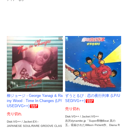
柳ジョージ - George Yanagi & Ra
ずうとるび : 恋の夜行列車 (LP/U
iny Wood : Time In Changes (LP/
SED/VG++)
USED/VG++)
売り切れ
売り切れ
Disk:VG++ / Jacket:VG++
吉沢dynamite.jp「Super和物Beat 其の
Disk:VG++ / Jacket:EX--
五」収録されたWilson Pickett作、Diana R
JAPANESE SOUL/RARE GROOVE CLAS