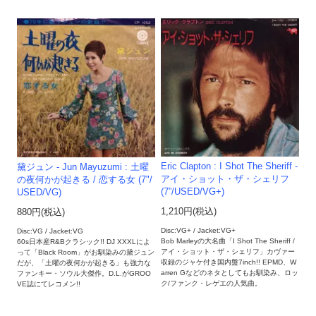
Eric Clapton : I Shot The Sheriff -
黛ジュン - Jun Mayuzumi : 土曜
アイ・ショット・ザ・シェリフ
の夜何かが起きる / 恋する女 (7"/
(7”/USED/VG+)
USED/VG)
1,210円(税込)
880円(税込)
Disc:VG+ / Jacket:VG+
Disc:VG / Jacket:VG
Bob Marleyの大名曲「I Shot The Sheriff /
60s日本産R&Bクラシック!! DJ XXXLによ
アイ・ショット・ザ・シェリフ」カヴァー
って「Black Room」がお馴染みの黛ジュン
収録のジャケ付き国内盤7inch!! EPMD、W
だが、「土曜の夜何かが起きる」も強力な
arren Gなどのネタとしてもお馴染み、ロッ
ファンキー・ソウル大傑作。D.L.がGROO
ク/ファンク・レゲエの人気曲。
VE誌にてレコメン!!