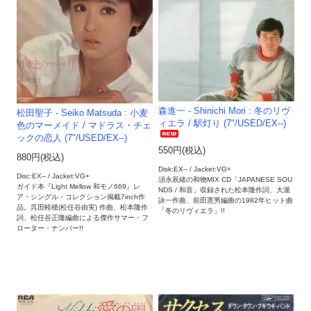
森進一 - Shinichi Mori : 冬のリヴ
松田聖子 - Seiko Matsuda : 小麦
ィエラ / 駅灯り (7"/USED/EX--)
色のマーメイド / マドラス・チェ
ックの恋人 (7"/USED/EX--)
550円(税込)
880円(税込)
Disk:EX-- / Jacket:VG+
Disc:EX-- / Jacket:VG+
須永辰緒の和物MIX CD「JAPANESE SOU
ガイド本『Light Mellow 和モノ669』レ
NDS / 和音」収録された松本隆作詞、大瀧
ア・シングル・コレクション掲載7inch作
詠一作曲、前田憲男編曲の1982年ヒット曲
品。呉田軽穂(松任谷由実) 作曲、松本隆作
「冬のリヴィエラ」!!
詞、松任谷正隆編曲による傑作サマー・フ
ローター・ナンバー!!