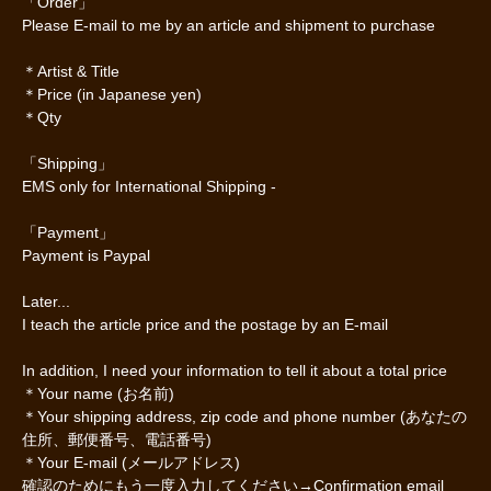
「Order」
Please E-mail to me by an article and shipment to purchase
＊Artist & Title
＊Price (in Japanese yen)
＊Qty
「Shipping」
EMS only for International Shipping -
「Payment」
Payment is Paypal
Later...
I teach the article price and the postage by an E-mail
In addition, I need your information to tell it about a total price
＊Your name (お名前)
＊Your shipping address, zip code and phone number (あなたの
住所、郵便番号、電話番号)
＊Your E-mail (メールアドレス)
確認のためにもう一度入力してください→Confirmation email