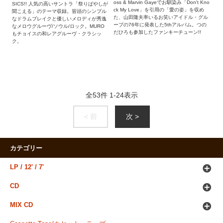
oss & Marvin Gayeでお馴染み「Don't Kno
SICS!! 人気の高いサントラ「祭りばやしが
ck My Love」を引用の「愛の姿」を収め
聞こえる」のテーマ収録。冒頭のシンプル
た、山田隆夫率いるお笑いアイドル・グル
なドラムブレイクと優しいメロディが秀逸
ープの76年に発表した5thアルバム。つの
なメロウグルーヴ/ソウル/ロック。MURO
だひろも参加したファンキーチューン!!
もチョイスの和レアグルーヴ・クラシッ
ク。
全
53
件
1
-
24
表示
< 前
次 >
カテゴリー
LP / 12' / 7'
CD
MIX CD