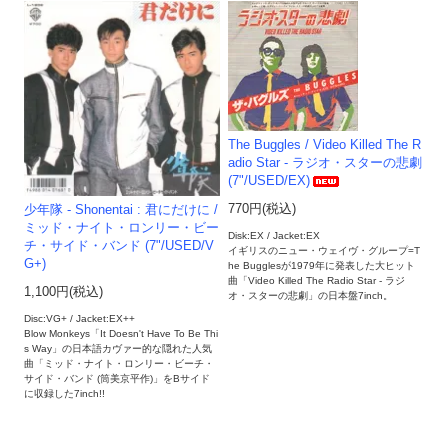
The Buggles / Video Killed The R
adio Star - ラジオ・スターの悲劇
(7"/USED/EX)
770円(税込)
少年隊 - Shonentai : 君にだけに /
ミッド・ナイト・ロンリー・ビー
Disk:EX / Jacket:EX
チ・サイド・バンド (7"/USED/V
イギリスのニュー・ウェイヴ・グループ=T
G+)
he Bugglesが1979年に発表した大ヒット
曲「Video Killed The Radio Star - ラジ
1,100円(税込)
オ・スターの悲劇」の日本盤7inch。
Disc:VG+ / Jacket:EX++
Blow Monkeys「It Doesn't Have To Be Thi
s Way」の日本語カヴァー的な隠れた人気
曲「ミッド・ナイト・ロンリー・ビーチ・
サイド・バンド (筒美京平作)」をBサイド
に収録した7inch!!