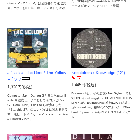
た、‘03年制作のFrank-N-Dankのマスター
ntastic Vol.2.10 EP』は全国各所で速攻完
ピースがオフィシャルLPにて登場。
売。コチラはEP第二弾、インストも収録。
J-1 a.k.a. The Deer / The Yellow
Keentokers / Knowledge (12")
EP (7")
1,445円(税込)
1,320円(税込)
Budamunkと、その盟友=Joe Styles、そし
Computer Jay、Damon Gと共にMaster Bl
てOYG (Soul Jugglers, DOWN NORTH CA
azterを結成し、ソロとしてもコンピRas
MP) らが、Budamunk在住時L.A.で結成し
G、Dam Funk、Eric Lauらが参加した、
たKeentokers。彼等のCDアルバム 『The
『Starship 27』のコンパイルに関わるドラ
Fresh Speech』からのアナログ1stシング
マー兼ビートメイカー=J-1 a.k.a. The Deer
ル。
のLimited 7inch。