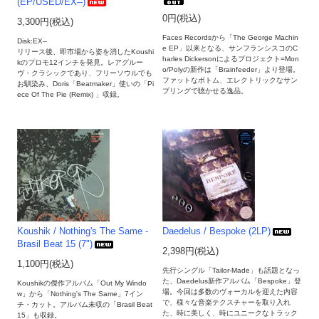
(EP/USED/EX--)
0円(税込)
3,300円(税込)
Faces Recordsから「The George Machin
Disk:EX--
e EP」以来となる、サンフランシスコのC
リリース後、即市場から姿を消したKoushi
harles Dickersonによるプロジェクト=Mon
kのプロモ12インチを発見。レアグルー
o/Polyの新作は「Brainfeeder」より登場。
ヴ・クラシックであり、フリーソウルでも
ファットなボトム、エレクトリックなサン
お馴染み、Doris「Beatmaker」使いの「Pi
プリングで聴かせる逸品。
ece Of The Pie (Remix) 」収録。
Koushik / Nothing's The Same -
Daedelus / Bespoke (2LP)
Brasil Beat 15 (7")
2,398円(税込)
1,100円(税込)
先行シングル「Tailor-Made」も話題となっ
た、Daedelus新作アルバム「Bespoke」登
Koushikの傑作アルバム「Out My Windo
場。今回は多数のヴォーカルを迎えた内容
w」から「Nothing's The Same」7イン
で、様々な音楽テクスチャーを取り入れ
チ・カット。アルバム未収の「Brasil Beat
た、時に美しく、時にユニークなトラック
15」も収録。