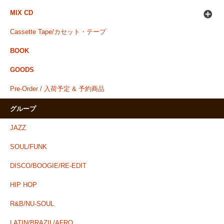
MIX CD
Cassette Tape/カセット・テープ
BOOK
GOODS
Pre-Order / 入荷予定 & 予約商品
グループ
JAZZ
SOUL/FUNK
DISCO/BOOGIE/RE-EDIT
HIP HOP
R&B/NU-SOUL
LATIN/BRAZIL/AFRO