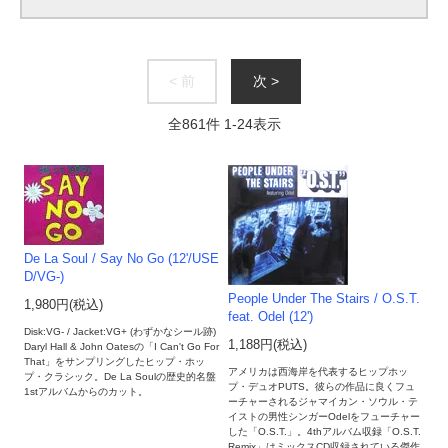
< 前
次 >
全
861
件
1
-
24
表示
De La Soul / Say No Go (12'/USE
D/VG-)
People Under The Stairs / O.S.T.
1,980円(税込)
feat. Odel (12')
Disk:VG- / Jacket:VG+ (わずかなシール跡)
1,188円(税込)
Daryl Hall & John Oatesの「I Can't Go For
That」をサンプリングしたヒップ・ホッ
アメリカは西海岸を代表するヒップホッ
プ・クラシック。De La Soulの歴史的名盤
プ・デュオPUTS。彼らの作品に良くフュ
1stアルバムからのカット。
ーチャーされるジャマイカン・ソウル・テ
イストの男性シンガーOdelをフューチャー
した「O.S.T.」。4thアルバム収録「O.S.T.
Remix」はミックスCD収録されている傑作