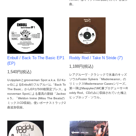
曲。
Enbull / Back To The Basic EP1
Roddy Rod / Take N Stride (7')
(EP)
1,188円(税込)
1,540円(税込)
レアグルーヴ・クラシックで永遠のキッズ
ソウルFoster Sylvers「Misdemeanor」の
U-zipplainとgrooveman Spot a.k.a. DJ Ko
リミックスMisdemeanor Casesシリーズ。
u-GによるEnbullのフルアルバム「Back To
第一弾はMaspykeのMC兼プロデューサーR
The Basic」からEPが500枚限定プレス。g
oddy Rod。CDのみに収録されていた極上
rooveman Spotによる最高の新録「Jackso
ヒップホップ・ソウル。
n 5」「Weldon Irvine (Mitsu The Beatsの
ミックスCD収録)」使いボーナストラック2
曲追加収録。