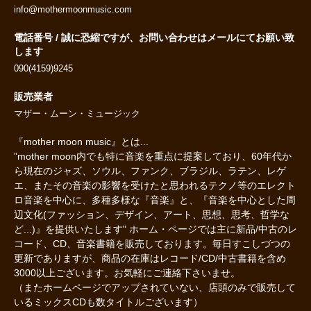
info@mothermoonmusic.com
電話番号 / 誠に恐縮ですが、お問い合わせはメールにてお願い致
します
090(4159)9245
販売業者
マザー・ムーン・ミュージック
『mother moon music』とは...
”mother moon内でも特に音楽を重点に提案しており、60年代か
ら現在のジャズ、ソウル、ファンク、ブラジル、ラテン、レゲ
エ、またその音楽の影響を受けたと思われるテクノ等のエレクト
ロ音楽を中心に、多種多様な『音楽』と、『音楽を中心とした周
辺文化(ファッション、デザイン、アート、思想、思考、哲学な
ど...)』を提供いたします" ホーム・ページでは主に新品/中古のレ
コード、CD、音楽書籍を販売しております。毎日すこしづつの
更新でありますが、商品の在庫はレコード/CD/中古書籍を含め
3000以上ございます。お気軽にご連絡下さいませ。
（またホームページでアップされていない、店頭のみで販売して
いるミックスCDも数タイトルございます）