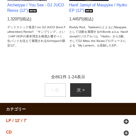
Archetype / You See - DJ JUCO
Hanif Jamiyl of Maspyke / Hydro
Remix (12")
EP (12")
1,320円(税込)
1,445円(税込)
デッドストック発見!! inc DJ JUCO (from F
Roddy Rod、TableekらとともにMaspyke
ullmember) Remix!! 「サンプリング」とい
として活動を展開するH-Bomb a.k.a. Hanif
うHIP HOPの基本理念を根底か覆すべく、
Jamylのソロアルバム『Hydro』から3曲、
生バンドを従えて展開されるArchtypeの限
そしてDJ Mitsu the Beatsプロデュースに
定12"。
よる「My Lament」も収録したEP。
全
861
件
1
-
24
表示
< 前
次 >
カテゴリー
LP / 12' / 7'
CD