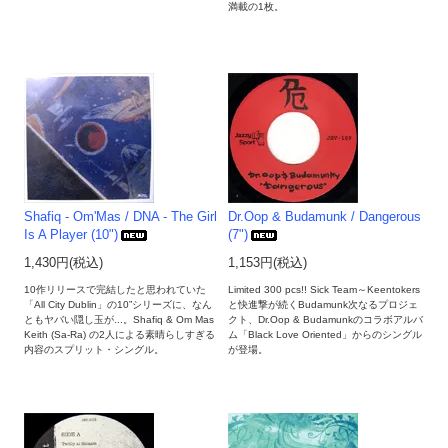
満載の1枚。
Shafiq - Om'Mas / DNA - The Girl
Dr.Oop & Budamunk / Dangerous
Is A Player (10")
(7")
1,430円(税込)
1,153円(税込)
10作リリースで完結したと思われていた
Limited 300 pcs!! Sick Team～Keentokers
「All City Dublin」の10”シリーズに、なん
と快進撃が続くBudamunk次なるプロジェ
ともヤバい隠し玉が...。Shafiq & Om Mas
クト、Dr.Oop & Budamunkのコラボアルバ
Keith (Sa-Ra) の2人による素晴らしすぎる
ム「Black Love Oriented」からのシングル
内容のスプリット・シングル。
が登場。