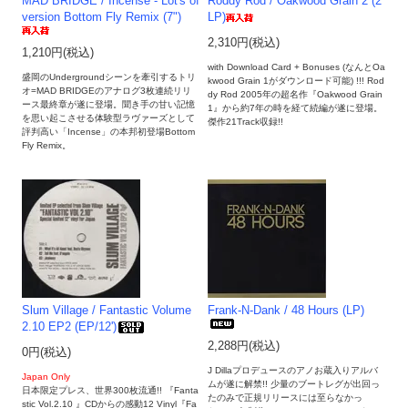
MAD BRIDGE / Incense - Lot's of
Roddy Rod / Oakwood Grain 2 (2
version Bottom Fly Remix (7")
LP)
2,310円(税込)
1,210円(税込)
with Download Card + Bonuses (なんとOa
盛岡のUndergroundシーンを牽引するトリ
kwood Grain 1がダウンロード可能) !!! Rod
オ=MAD BRIDGEのアナログ3枚連続リリ
dy Rod 2005年の超名作『Oakwood Grain
ース最終章が遂に登場。聞き手の甘い記憶
1』から約7年の時を経て続編が遂に登場。
を思い起こさせる体験型ラヴァーズとして
傑作21Track収録!!
評判高い「Incense」の本邦初登場Bottom
Fly Remix。
Slum Village / Fantastic Volume
Frank-N-Dank / 48 Hours (LP)
2.10 EP2 (EP/12')
2,288円(税込)
0円(税込)
J Dillaプロデュースのアノお蔵入りアルバ
Japan Only
ムが遂に解禁!! 少量のブートレグが出回っ
日本限定プレス、世界300枚流通!! 『Fanta
たのみで正規リリースには至らなかっ
stic Vol.2.10 』CDからの感動12 Vinyl『Fa