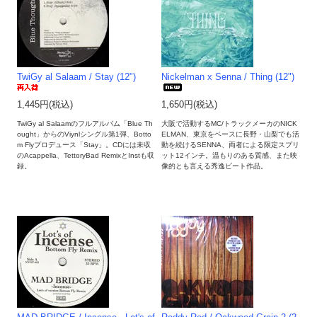
TwiGy al Salaam / Stay (12")
Nickelman x Senna / Thing (12")
1,445円(税込)
1,650円(税込)
TwiGy al Salaamのフルアルバム「Blue Th
大阪で活動するMC/トラックメーカのNICK
ought」からのViynlシングル第1弾、Botto
ELMAN、東京をベースに長野・山梨でも活
m Flyプロデュース「Stay」。CDには未収
動を続けるSENNA、両者による限定スプリ
のAcappella、TettoryBad RemixとInstも収
ット12インチ。温もりのある質感、また映
録。
像的とも言える秀逸ビート作品。