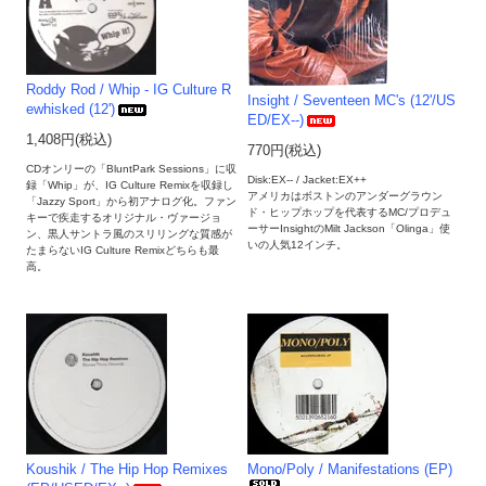
Roddy Rod / Whip - IG Culture R
Insight / Seventeen MC's (12'/US
ewhisked (12')
ED/EX--)
1,408円(税込)
770円(税込)
CDオンリーの「BluntPark Sessions」に収
Disk:EX-- / Jacket:EX++
録「Whip」が、IG Culture Remixを収録し
アメリカはボストンのアンダーグラウン
「Jazzy Sport」から初アナログ化。ファン
ド・ヒップホップを代表するMC/プロデュ
キーで疾走するオリジナル・ヴァージョ
ーサーInsightのMilt Jackson「Olinga」使
ン、黒人サントラ風のスリリングな質感が
いの人気12インチ。
たまらないIG Culture Remixどちらも最
高。
Koushik / The Hip Hop Remixes
Mono/Poly / Manifestations (EP)