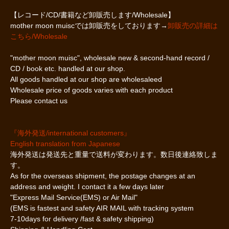
【レコード/CD/書籍など卸販売します/Wholesale】
mother moon muiscでは卸販売をしております→
卸販売の詳細は
こちら/Wholesale
"mother moon muisc", wholesale new & second-hand record /
CD / book etc. handled at our shop.
All goods handled at our shop are wholesaleed
Wholesale price of goods varies with each product
Please contact us
『海外発送/international customers』
English translation from Japanese
海外発送は発送先と重量で送料が変わります。数日後連絡致しま
す。
As for the overseas shipment, the postage changes at an
address and weight. I contact it a few days later
"Express Mail Service(EMS) or Air Mail"
(EMS is fastest and safety AIR MAIL with tracking system
7-10days for delivery /fast & safety shipping)