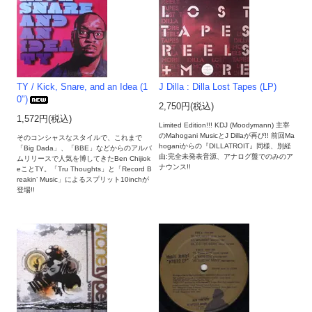
TY / Kick, Snare, and an Idea (1
J Dilla : Dilla Lost Tapes (LP)
0")
2,750円(税込)
1,572円(税込)
Limited Edition!!! KDJ (Moodymann) 主宰
のMahogani MusicとJ Dillaが再び!! 前回Ma
そのコンシャスなスタイルで、これまで
hoganiからの『DILLATROIT』同様、別経
「Big Dada」、「BBE」などからのアルバ
由:完全未発表音源、アナログ盤でのみのア
ムリリースで人気を博してきたBen Chijiok
ナウンス!!
eことTY。「Tru Thoughts」と「Record B
reakin’ Music」によるスプリット10inchが
登場!!