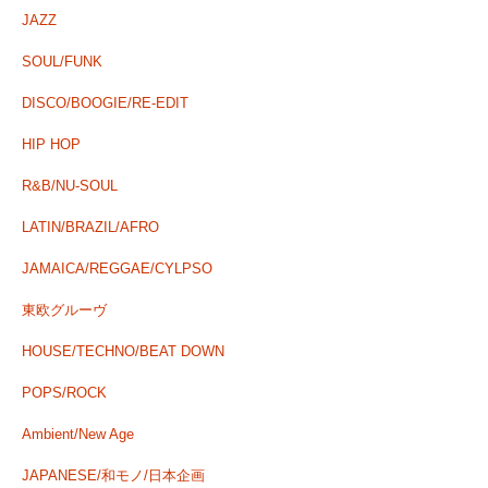
JAZZ
SOUL/FUNK
DISCO/BOOGIE/RE-EDIT
HIP HOP
R&B/NU-SOUL
LATIN/BRAZIL/AFRO
JAMAICA/REGGAE/CYLPSO
東欧グルーヴ
HOUSE/TECHNO/BEAT DOWN
POPS/ROCK
Ambient/New Age
JAPANESE/和モノ/日本企画