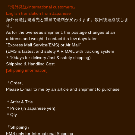
『海外発送/international customers』
English translation from Japanese
海外発送は発送先と重量で送料が変わります。数日後連絡致しま
す。
As for the overseas shipment, the postage changes at an
address and weight. I contact it a few days later
"Express Mail Service(EMS) or Air Mail"
(EMS is fastest and safety AIR MAIL with tracking system
7-10days for delivery /fast & safety shipping)
Shipping & Handling Cost
[Shipping information]
「Order」
Please E-mail to me by an article and shipment to purchase
＊Artist & Title
＊Price (in Japanese yen)
＊Qty
「Shipping」
EMS only for International Shipping -