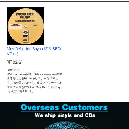
Mos Def / Umi Says (12"/USED/
VG++)
0円(税込)
Disk:VG++
Weldon Irvine参加、Gilles Petersonが推薦
する等によるHip Hopリスナーだけでな
く、Jazz系のDJ中心に幅広いリスナーへも
非常に人気を得ていたMos Def「Umi Say
s」のプロモ12inch。