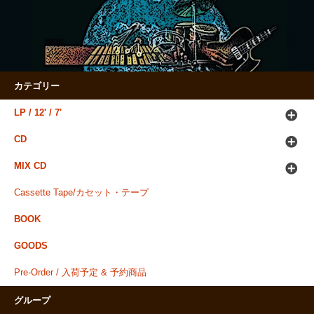
カテゴリー
LP / 12' / 7'
CD
MIX CD
Cassette Tape/カセット・テープ
BOOK
GOODS
Pre-Order / 入荷予定 & 予約商品
グループ