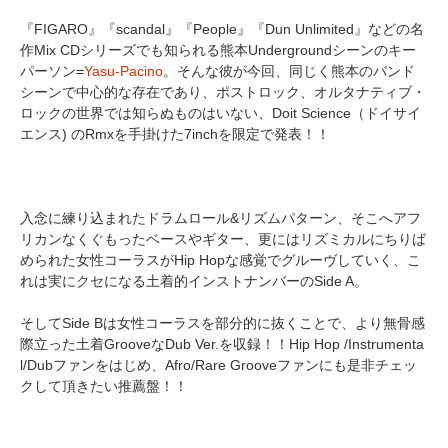
『FIGARO』『scandal』『People』『Dun Unlimited』などの名
作Mix CDシリーズでも知られる熊本Undergroundシーンのキー
パーソン=
Yasu-Pacino
。そんな彼が今回、同じく熊本のバンド
シーンで中心的な存在であり、ポストロック、オルタナティブ・
ロックの世界では知らぬものはいない、Doit Science（ドイサイ
エンス) のRmxを手掛けた7inchを限定で発表！！
入念に練り込まれたドラムロール&リズムパターン、そこへアフ
リカンなくぐもったベースやギター、更にはリズミカルにちりば
められた女性コーラスがHip Hopな感覚でグルーヴしていく、こ
れは実にクセになる土着的インストナンバーのSide A。
そしてSide Bは女性コーラスを部分的に抜くことで、より無骨感
際立った土着GrooveなDub Ver.を収録！！Hip Hop /Instrumenta
l/Dubファンをはじめ、Afro/Rare Grooveファンにも是非チェッ
クして頂きたい推薦盤！！