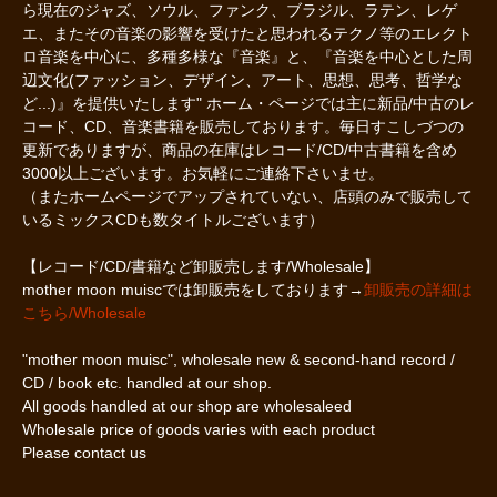
ら現在のジャズ、ソウル、ファンク、ブラジル、ラテン、レゲ
エ、またその音楽の影響を受けたと思われるテクノ等のエレクト
ロ音楽を中心に、多種多様な『音楽』と、『音楽を中心とした周
辺文化(ファッション、デザイン、アート、思想、思考、哲学な
ど...)』を提供いたします" ホーム・ページでは主に新品/中古のレ
コード、CD、音楽書籍を販売しております。毎日すこしづつの
更新でありますが、商品の在庫はレコード/CD/中古書籍を含め
3000以上ございます。お気軽にご連絡下さいませ。
（またホームページでアップされていない、店頭のみで販売して
いるミックスCDも数タイトルございます）
【レコード/CD/書籍など卸販売します/Wholesale】
mother moon muiscでは卸販売をしております→
卸販売の詳細は
こちら/Wholesale
"mother moon muisc", wholesale new & second-hand record /
CD / book etc. handled at our shop.
All goods handled at our shop are wholesaleed
Wholesale price of goods varies with each product
Please contact us