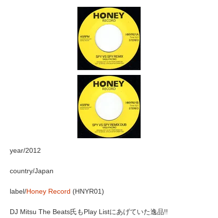
year/2012
country/Japan
label/
Honey Record
(HNYR01)
DJ Mitsu The Beats氏もPlay Listにあげていた逸品!!