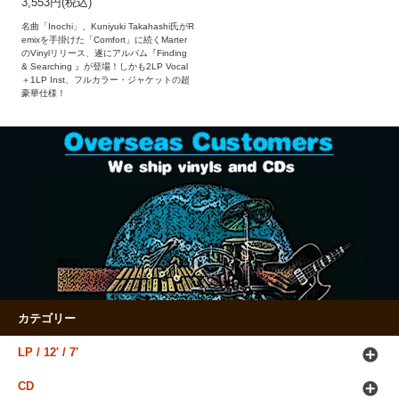
3,553円(税込)
名曲「Inochi」、Kuniyuki Takahashi氏がR
emixを手掛けた「Comfort」に続くMarter
のVinylリリース、遂にアルバム『Finding
& Searching 』が登場！しかも2LP Vocal
＋1LP Inst、フルカラー・ジャケットの超
豪華仕様！
カテゴリー
LP / 12' / 7'
CD