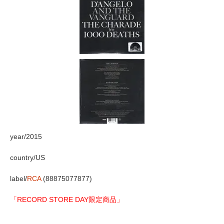
year/2015
country/US
label/
RCA
(88875077877)
「RECORD STORE DAY限定商品」