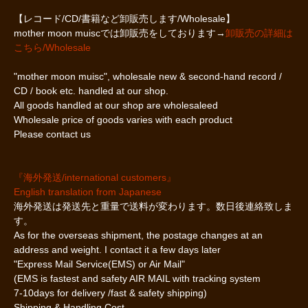
【レコード/CD/書籍など卸販売します/Wholesale】
mother moon muiscでは卸販売をしております→
卸販売の詳細は
こちら/Wholesale
"mother moon muisc", wholesale new & second-hand record /
CD / book etc. handled at our shop.
All goods handled at our shop are wholesaleed
Wholesale price of goods varies with each product
Please contact us
『海外発送/international customers』
English translation from Japanese
海外発送は発送先と重量で送料が変わります。数日後連絡致しま
す。
As for the overseas shipment, the postage changes at an
address and weight. I contact it a few days later
"Express Mail Service(EMS) or Air Mail"
(EMS is fastest and safety AIR MAIL with tracking system
7-10days for delivery /fast & safety shipping)
Shipping & Handling Cost