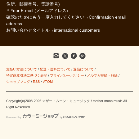
住所、郵便番号、電話番号)
＊Your E-mail (メールアドレス)
確認のためにもう一度入力してください→Confirmation email
address
お問い合わせタイトル→international customers
支払い方法について
/
配送・送料について
/
返品について
/
特定商取引法に基づく表記
/
プライバシーポリシー
/
メルマガ登録・解除
/
ショップブログ
/
RSS
・
ATOM
Copyright(c)2008-2026 マザー・ムーン・ミュージック / mother moon music All
Right Reserved.
Powered by