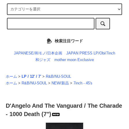
検索注目ワード
JAPANESE/和モノ/日本企画
JAPAN PRESS LP/Obi/7inch
和ジャズ
mother moon Exclusive
ホーム
>
LP / 12' / 7'
>
R&B/NU-SOUL
ホーム
>
R&B/NU-SOUL
>
NEW/新品
>
7inch - 45's
D'Angelo And The Vanguard / The Charade
- 1000 Death (7")