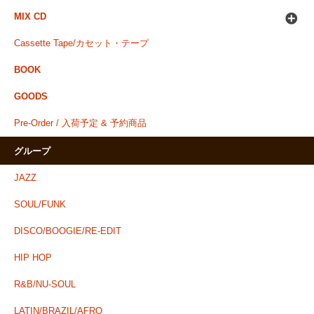
MIX CD
Cassette Tape/カセット・テープ
BOOK
GOODS
Pre-Order / 入荷予定 & 予約商品
グループ
JAZZ
SOUL/FUNK
DISCO/BOOGIE/RE-EDIT
HIP HOP
R&B/NU-SOUL
LATIN/BRAZIL/AFRO