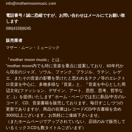
info@mothermoonmusic.com
電話番号 / 誠に恐縮ですが、お問い合わせはメールにてお願い致
します
090(4159)9245
販売業者
マザー・ムーン・ミュージック
『mother moon music』とは...
”mother moon内でも特に音楽を重点に提案しており、60年代か
ら現在のジャズ、ソウル、ファンク、ブラジル、ラテン、レゲ
エ、またその音楽の影響を受けたと思われるテクノ等のエレクト
ロ音楽を中心に、多種多様な『音楽』と、『音楽を中心とした周
辺文化(ファッション、デザイン、アート、思想、思考、哲学な
ど...)』を提供いたします" ホーム・ページでは主に新品/中古のレ
コード、CD、音楽書籍を販売しております。毎日すこしづつの
更新でありますが、商品の在庫はレコード/CD/中古書籍を含め
3000以上ございます。お気軽にご連絡下さいませ。
（またホームページでアップされていない、店頭のみで販売して
いるミックスCDも数タイトルございます）