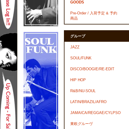
GOODS
Pre-Order / 入荷予定 & 予約
商品
グループ
JAZZ
SOUL/FUNK
DISCO/BOOGIE/RE-EDIT
HIP HOP
R&B/NU-SOUL
LATIN/BRAZIL/AFRO
JAMAICA/REGGAE/CYLPSO
東欧グルーヴ