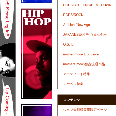
HOUSE/TECHNO/BEAT DOWN
POPS/ROCK
Ambient/New Age
JAPANESE/和モノ/日本企画
O.S.T.
mother moon Exclusive
mothers moon独占流通作品
アーティスト特集
レーベル特集
コンテンツ
ウェブ会員様専用限定ページ