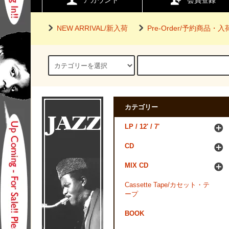
アカウント
会員登録
NEW ARRIVAL/新入荷
Pre-Order/予約商品・
カテゴリー
LP / 12' / 7'
CD
MIX CD
Cassette Tape/カセット・テ
ープ
BOOK