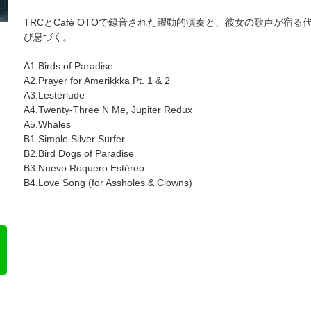
TRCとCafé OTOで録音された躍動的演奏と、彼女の歌声が
び息づく。
A1.Birds of Paradise
A2.Prayer for Amerikkka Pt. 1 & 2
A3.Lesterlude
A4.Twenty-Three N Me, Jupiter Redux
A5.Whales
B1.Simple Silver Surfer
B2.Bird Dogs of Paradise
B3.Nuevo Roquero Estéreo
B4.Love Song (for Assholes & Clowns)