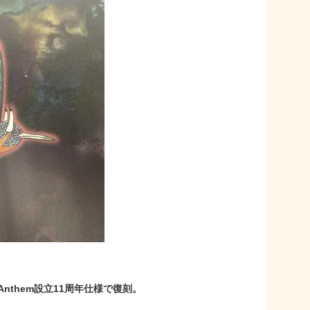
 Anthem設立11周年仕様で復刻。