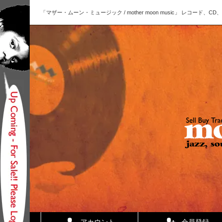
「マザー・ムーン・ミュージック / mother moon music」 レコー