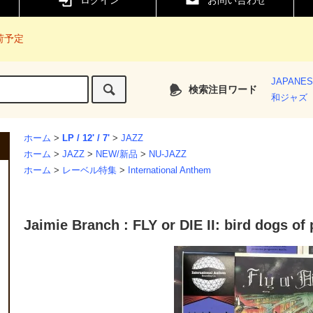
ログイン
お問い合わせ
入荷予定
JAPANE
検索注目ワード
和ジャズ
ホーム
>
LP / 12' / 7'
>
JAZZ
ホーム
>
JAZZ
>
NEW/新品
>
NU-JAZZ
ホーム
>
レーベル特集
>
International Anthem
Jaimie Branch : FLY or DIE II: bird dogs of 