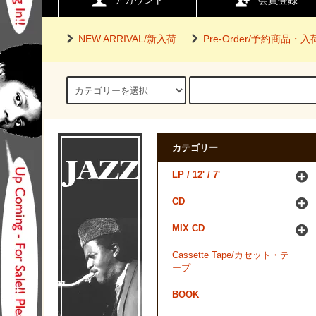
アカウント
会員登録
NEW ARRIVAL/新入荷
Pre-Order/予約商品・
カテゴリー
LP / 12' / 7'
CD
MIX CD
Cassette Tape/カセット・テ
ープ
BOOK