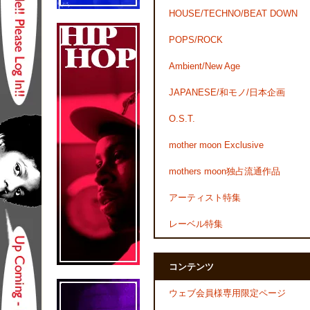
HOUSE/TECHNO/BEAT DOWN
POPS/ROCK
Ambient/New Age
JAPANESE/和モノ/日本企画
O.S.T.
mother moon Exclusive
mothers moon独占流通作品
アーティスト特集
レーベル特集
コンテンツ
ウェブ会員様専用限定ページ