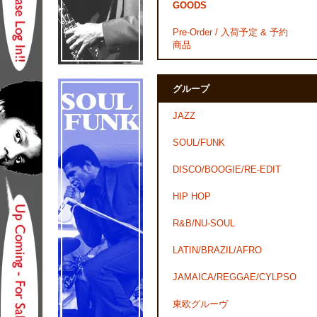
GOODS
Pre-Order / 入荷予定 & 予約
商品
グループ
JAZZ
SOUL/FUNK
DISCO/BOOGIE/RE-EDIT
HIP HOP
R&B/NU-SOUL
LATIN/BRAZIL/AFRO
JAMAICA/REGGAE/CYLPSO
東欧グルーヴ