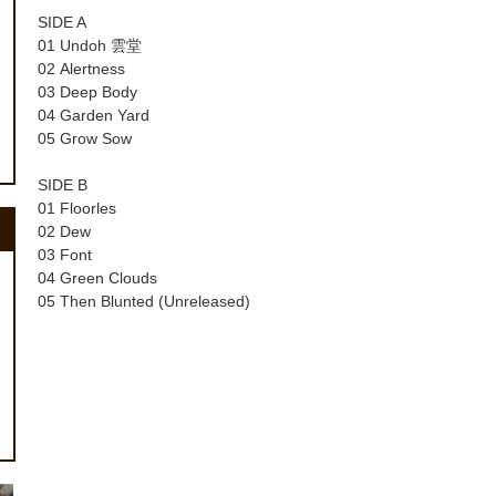
SIDE A
01 Undoh 雲堂
02 Alertness
03 Deep Body
04 Garden Yard
05 Grow Sow
SIDE B
01 Floorles
02 Dew
03 Font
04 Green Clouds
05 Then Blunted (Unreleased)