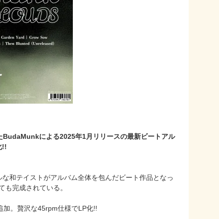
daMunkによる2025年1月リリースの最新ビートアル
!!
ョナルな和テイストがアルバム全体を包んだビート作品となっ
NTとしても完成されている。
。贅沢な45rpm仕様でLP化!!