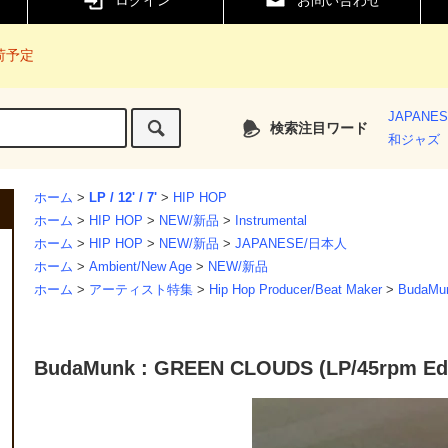
ログイン
お問い合わせ
入荷予定
JAPANE
検索注目ワード
和ジャズ
ホーム
>
LP / 12' / 7'
>
HIP HOP
ホーム
>
HIP HOP
>
NEW/新品
>
Instrumental
ホーム
>
HIP HOP
>
NEW/新品
>
JAPANESE/日本人
ホーム
>
Ambient/New Age
>
NEW/新品
ホーム
>
アーティスト特集
>
Hip Hop Producer/Beat Maker
>
BudaMu
BudaMunk : GREEN CLOUDS (LP/45rpm Edi