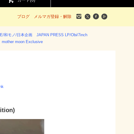
カート(
0
)
ブログ
メルマガ登録・解除
SE/和モノ/日本企画
JAPAN PRESS LP/Obi/7inch
mother moon Exclusive
nk
tion)