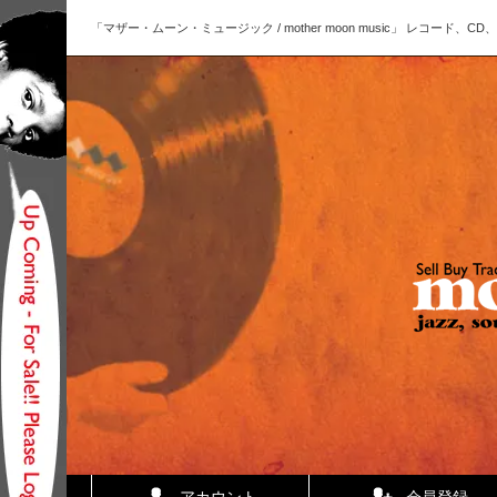
「マザー・ムーン・ミュージック / mother moon music」 レコー