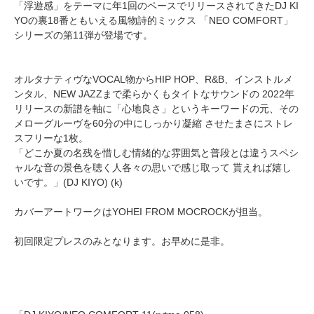
「浮遊感」をテーマに年1回のペースでリリースされてきたDJ KI
YOの裏18番ともいえる風物詩的ミックス 「NEO COMFORT」
シリーズの第11弾が登場です。
オルタナティヴなVOCAL物からHIP HOP、R&B、インストルメ
ンタル、NEW JAZZまで柔らかくもタイトなサウンドの 2022年
リリースの新譜を軸に「心地良さ」というキーワードの元、その
メローグルーヴを60分の中にしっかり凝縮 させたまさにストレ
スフリーな1枚。
「どこか夏の名残を惜しむ情緒的な雰囲気と普段とは違うスペシ
ャルな音の景色を聴く人各々の思いで感じ取って 貰えれば嬉し
いです。」(DJ KIYO) (k)
カバーアートワークはYOHEI FROM MOCROCKが担当。
初回限定プレスのみとなります。お早めに是非。