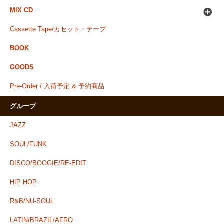
MIX CD
Cassette Tape/カセット・テープ
BOOK
GOODS
Pre-Order / 入荷予定 & 予約商品
グループ
JAZZ
SOUL/FUNK
DISCO/BOOGIE/RE-EDIT
HIP HOP
R&B/NU-SOUL
LATIN/BRAZIL/AFRO