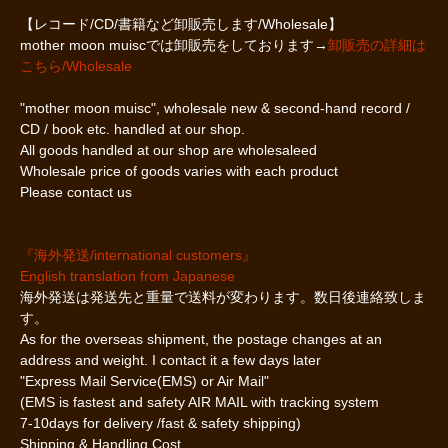
【レコード/CD/書籍など卸販売します/Wholesale】
mother moon muiscでは卸販売をしております→
卸販売の詳細は
こちら/Wholesale
"mother moon muisc", wholesale new & second-hand record /
CD / book etc. handled at our shop.
All goods handled at our shop are wholesaleed
Wholesale price of goods varies with each product
Please contact us
『海外発送/international customers』
English translation from Japanese
海外発送は発送先と重量で送料が変わります。数日後連絡致しま
す。
As for the overseas shipment, the postage changes at an
address and weight. I contact it a few days later
"Express Mail Service(EMS) or Air Mail"
(EMS is fastest and safety AIR MAIL with tracking system
7-10days for delivery /fast & safety shipping)
Shipping & Handling Cost