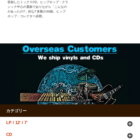
収録したミックスCD。ヒップホップ・クラ
シック中心の選曲でありながら「こんなの
があったの?」的な7'多数の36曲。ヒップ
ホップ・コレクター必聴。
カテゴリー
LP / 12' / 7'
CD