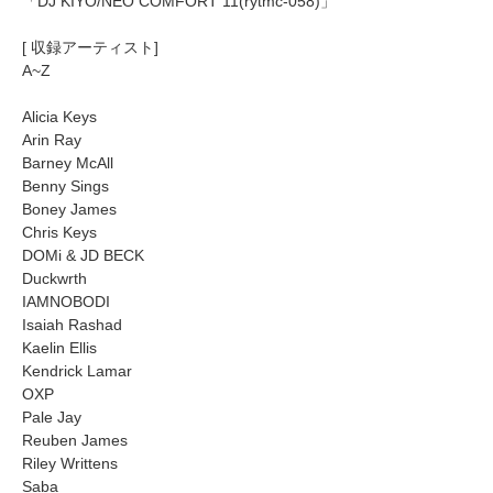
「DJ KIYO/NEO COMFORT 11(rytmc-058)」
[ 収録アーティスト]
A~Z
Alicia Keys
Arin Ray
Barney McAll
Benny Sings
Boney James
Chris Keys
DOMi & JD BECK
Duckwrth
IAMNOBODI
Isaiah Rashad
Kaelin Ellis
Kendrick Lamar
OXP
Pale Jay
Reuben James
Riley Writtens
Saba