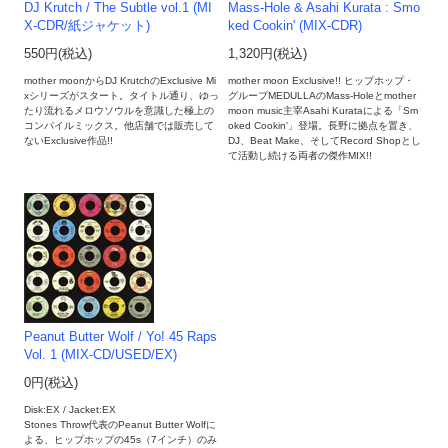
DJ Krutch / The Subtle vol.1 (MI
Mass-Hole & Asahi Kurata : Smo
X-CDR/紙ジャケット)
ked Cookin' (MIX-CDR)
550円(税込)
1,320円(税込)
mother moonからDJ KrutchのExclusive Mi
mother moon Exclusive!! ヒップホップ・
xシリーズがスタート。タイトル通り、ゆっ
グループMEDULLAのMass-Holeとmother
たり流れるメロウソウルを意識した極上の
moon music主宰Asahi Kurataによる「Sm
コンパイルミックス。他店舗では販売して
oked Cookin'」登場。長野に拠点を置き、
ないExclusive作品!!
DJ、Beat Make、そしてRecord Shopとし
て活動し続ける両者の傑作MIX!!
Peanut Butter Wolf / Yo! 45 Raps
Vol. 1 (MIX-CD/USED/EX)
0円(税込)
Disk:EX / Jacket:EX
Stones Throw代表のPeanut Butter Wolfに
よる、ヒップホップの45s（7インチ）のみ