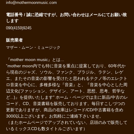
info@mothermoonmusic.com
電話番号 / 誠に恐縮ですが、お問い合わせはメールにてお願い致
します
090(4159)9245
販売業者
マザー・ムーン・ミュージック
『mother moon music』とは...
”mother moon内でも特に音楽を重点に提案しており、60年代か
ら現在のジャズ、ソウル、ファンク、ブラジル、ラテン、レゲ
エ、またその音楽の影響を受けたと思われるテクノ等のエレクト
ロ音楽を中心に、多種多様な『音楽』と、『音楽を中心とした周
辺文化(ファッション、デザイン、アート、思想、思考、哲学な
ど...)』を提供いたします" ホーム・ページでは主に新品/中古のレ
コード、CD、音楽書籍を販売しております。毎日すこしづつの
更新でありますが、商品の在庫はレコード/CD/中古書籍を含め
3000以上ございます。お気軽にご連絡下さいませ。
（またホームページでアップされていない、店頭のみで販売して
いるミックスCDも数タイトルございます）