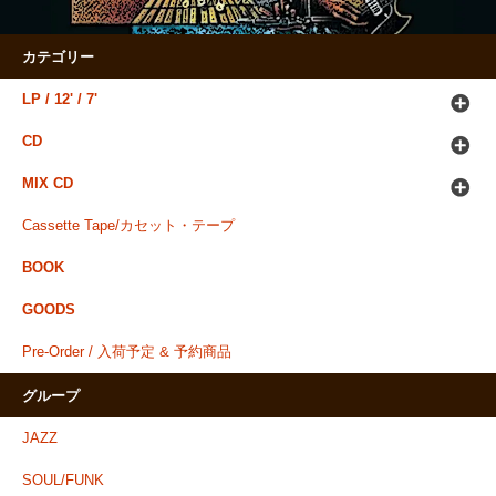
カテゴリー
LP / 12' / 7'
CD
MIX CD
Cassette Tape/カセット・テープ
BOOK
GOODS
Pre-Order / 入荷予定 & 予約商品
グループ
JAZZ
SOUL/FUNK