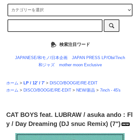
検索注目ワード
JAPANESE/和モノ/日本企画
JAPAN PRESS LP/Obi/7inch
和ジャズ
mother moon Exclusive
ホーム
>
LP / 12' / 7'
>
DISCO/BOOGIE/RE-EDIT
ホーム
>
DISCO/BOOGIE/RE-EDIT
>
NEW/新品
>
7inch - 45's
CAT BOYS feat. LUBRAW / asuka ando : Fl
y / Day Dreaming (DJ snuc Remix) (7")