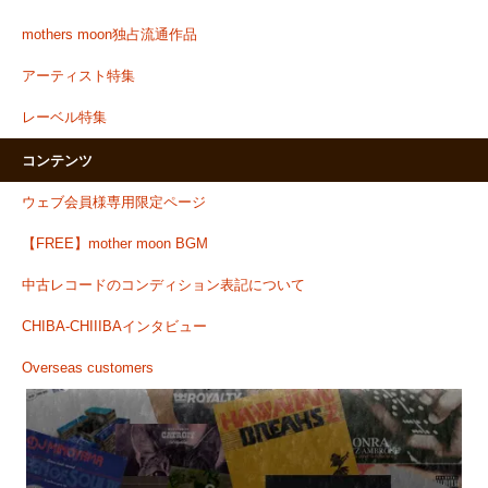
mothers moon独占流通作品
アーティスト特集
レーベル特集
コンテンツ
ウェブ会員様専用限定ページ
【FREE】mother moon BGM
中古レコードのコンディション表記について
CHIBA-CHIIIBAインタビュー
Overseas customers