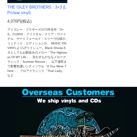
THE ISLEY BROTHERS : 3+3 (L
P/clear vinyl)
4,070円(税込)
アイズレー・ブラザーズの73年名作『3+
3』の180G・クリスタル・クリア・ヴァイ
ナル、ゲートフォールド・スリーヴ仕様の
リミテッド・エディションが、 MUSIC ON
VINYLよりLPリイシュー。Black Sheepネ
タとしてもお馴染みのメロー「The Highwa
ys Of MY Life」、言わずもがななメローク
ラシック「Summer Breeze」、山下達郎ま
で影響色濃いシティソウル「If You Were T
here」、フロアクラシック「That Lady」
など