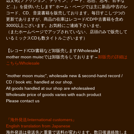
辺文化(ファッション、デザイン、アート、思想、思考、哲学な
ど...)』を提供いたします" ホーム・ページでは主に新品/中古のレ
コード、CD、音楽書籍を販売しております。毎日すこしづつの
更新でありますが、商品の在庫はレコード/CD/中古書籍を含め
3000以上ございます。お気軽にご連絡下さいませ。
（またホームページでアップされていない、店頭のみで販売して
いるミックスCDも数タイトルございます）
【レコード/CD/書籍など卸販売します/Wholesale】
mother moon muiscでは卸販売をしております→
卸販売の詳細は
こちら/Wholesale
"mother moon muisc", wholesale new & second-hand record /
CD / book etc. handled at our shop.
All goods handled at our shop are wholesaleed
Wholesale price of goods varies with each product
Please contact us
『海外発送/international customers』
English translation from Japanese
海外発送は発送先と重量で送料が変わります。数日後連絡致しま