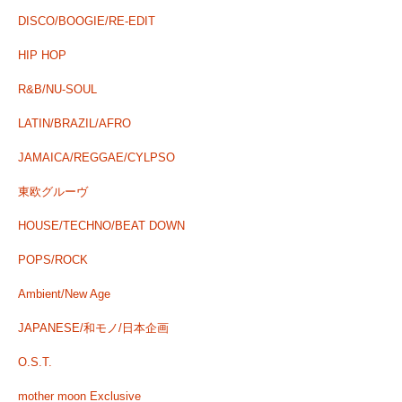
DISCO/BOOGIE/RE-EDIT
HIP HOP
R&B/NU-SOUL
LATIN/BRAZIL/AFRO
JAMAICA/REGGAE/CYLPSO
東欧グルーヴ
HOUSE/TECHNO/BEAT DOWN
POPS/ROCK
Ambient/New Age
JAPANESE/和モノ/日本企画
O.S.T.
mother moon Exclusive