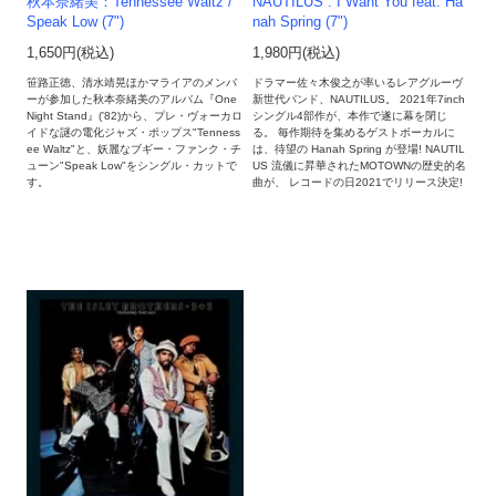
秋本奈緒美：Tennessee Waltz /
NAUTILUS : I Want You feat. Ha
Speak Low (7")
nah Spring (7")
1,650円(税込)
1,980円(税込)
笹路正徳、清水靖晃ほかマライアのメンバ
ドラマー佐々木俊之が率いるレアグルーヴ
ーが参加した秋本奈緒美のアルバム『One
新世代バンド、NAUTILUS。 2021年7inch
Night Stand』('82)から、プレ・ヴォーカロ
シングル4部作が、本作で遂に幕を閉じ
イドな謎の電化ジャズ・ポップス"Tenness
る。 毎作期待を集めるゲストボーカルに
ee Waltz"と、妖麗なブギー・ファンク・チ
は、待望の Hanah Spring が登場! NAUTIL
ューン"Speak Low"をシングル・カットで
US 流儀に昇華されたMOTOWNの歴史的名
す。
曲が、 レコードの日2021でリリース決定!