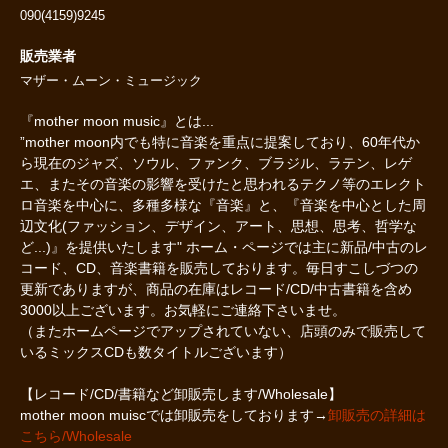
090(4159)9245
販売業者
マザー・ムーン・ミュージック
『mother moon music』とは...
”mother moon内でも特に音楽を重点に提案しており、60年代か
ら現在のジャズ、ソウル、ファンク、ブラジル、ラテン、レゲ
エ、またその音楽の影響を受けたと思われるテクノ等のエレクト
ロ音楽を中心に、多種多様な『音楽』と、『音楽を中心とした周
辺文化(ファッション、デザイン、アート、思想、思考、哲学な
ど...)』を提供いたします" ホーム・ページでは主に新品/中古のレ
コード、CD、音楽書籍を販売しております。毎日すこしづつの
更新でありますが、商品の在庫はレコード/CD/中古書籍を含め
3000以上ございます。お気軽にご連絡下さいませ。
（またホームページでアップされていない、店頭のみで販売して
いるミックスCDも数タイトルございます）
【レコード/CD/書籍など卸販売します/Wholesale】
mother moon muiscでは卸販売をしております→
卸販売の詳細は
こちら/Wholesale