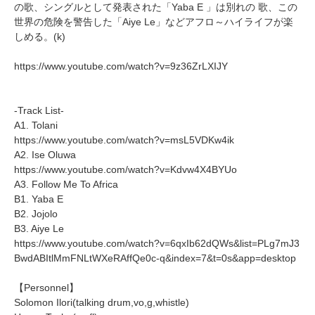
の歌、シングルとして発表された「Yaba E 」は別れの 歌、この
世界の危険を警告した「Aiye Le」などアフロ～ハイライフが楽
しめる。(k)
https://www.youtube.com/watch?v=9z36ZrLXIJY
-Track List-
A1. Tolani
https://www.youtube.com/watch?v=msL5VDKw4ik
A2. Ise Oluwa
https://www.youtube.com/watch?v=Kdvw4X4BYUo
A3. Follow Me To Africa
B1. Yaba E
B2. Jojolo
B3. Aiye Le
https://www.youtube.com/watch?v=6qxIb62dQWs&list=PLg7mJ3
BwdABItlMmFNLtWXeRAffQe0c-q&index=7&t=0s&app=desktop
【Personnel】
Solomon Ilori(talking drum,vo,g,whistle)