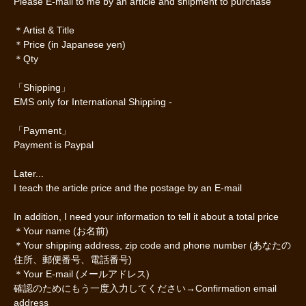
Please E-mail to me by an article and shipment to purchase
＊Artist & Title
＊Price (in Japanese yen)
＊Qty
「Shipping」
EMS only for International Shipping -
「Payment」
Payment is Paypal
Later...
I teach the article price and the postage by an E-mail
In addition, I need your information to tell it about a total price
＊Your name (お名前)
＊Your shipping address, zip code and phone number (あなたの
住所、郵便番号、電話番号)
＊Your E-mail (メールアドレス)
確認のためにもう一度入力してください→Confirmation email
address