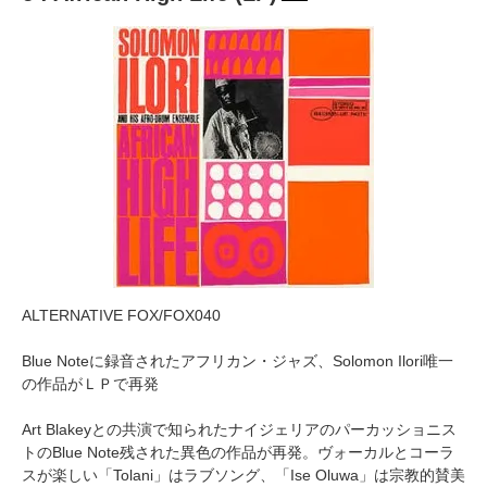
ALTERNATIVE FOX/FOX040
Blue Noteに録音されたアフリカン・ジャズ、Solomon Ilori唯一
の作品がＬＰで再発
Art Blakeyとの共演で知られたナイジェリアのパーカッショニス
トのBlue Note残された異色の作品が再発。ヴォーカルとコーラ
スが楽しい「Tolani」はラブソング、「Ise Oluwa」は宗教的賛美