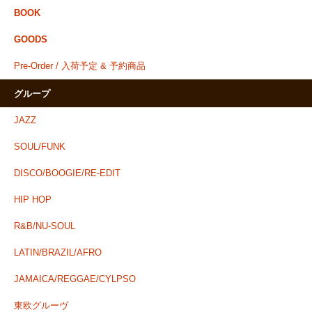
BOOK
GOODS
Pre-Order / 入荷予定 & 予約商品
グループ
JAZZ
SOUL/FUNK
DISCO/BOOGIE/RE-EDIT
HIP HOP
R&B/NU-SOUL
LATIN/BRAZIL/AFRO
JAMAICA/REGGAE/CYLPSO
東欧グルーヴ