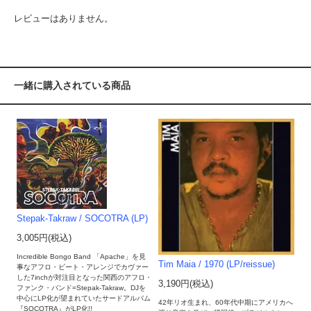
レビューはありません。
一緒に購入されている商品
Stepak-Takraw / SOCOTRA (LP)
3,005円(税込)
Incredible Bongo Band 「Apache」を見
Tim Maia / 1970 (LP/reissue)
事なアフロ・ビート・アレンジでカヴァー
した7inchが対注目となった関西のアフロ・
3,190円(税込)
ファンク・バンド=Stepak-Takraw。DJを
中心にLP化が望まれていたサードアルバム
42年リオ生まれ、60年代中期にアメリカへ
『SOCOTRA』がLP化!!