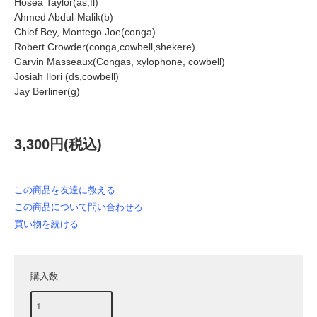
Hosea Taylor(as,fl)
Ahmed Abdul-Malik(b)
Chief Bey, Montego Joe(conga)
Robert Crowder(conga,cowbell,shekere)
Garvin Masseaux(Congas, xylophone, cowbell)
Josiah Ilori (ds,cowbell)
Jay Berliner(g)
3,300円(税込)
この商品を友達に教える
この商品について問い合わせる
買い物を続ける
購入数