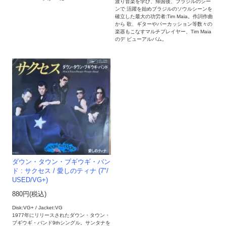
渡り音楽を学び、帰国後、ブラジルのシー
ンで 活躍を始めブラジルのソウルシーンを
確立した最大の功労者:Tim Maia。作詞作曲
から 歌、ギターやパーカッション等数々の
楽器もこなすマルチプレイヤー、Tim Maia
のデ ビューアルバム。
ダウン・タウン・ブギウギ・バン
ド : サクセス / 愛しのティナ (7"/
USED/VG+)
880円(税込)
Disk:VG+ / Jacket:VG
1977年にリリースされたダウン・タウン・
ブギウギ・バンド9thシングル。サンタナを