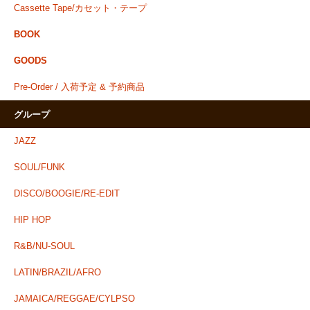
Cassette Tape/カセット・テープ
BOOK
GOODS
Pre-Order / 入荷予定 & 予約商品
グループ
JAZZ
SOUL/FUNK
DISCO/BOOGIE/RE-EDIT
HIP HOP
R&B/NU-SOUL
LATIN/BRAZIL/AFRO
JAMAICA/REGGAE/CYLPSO