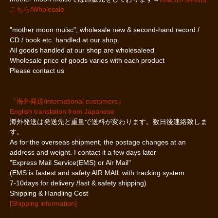
こちら/Wholesale
"mother moon muisc", wholesale new & second-hand record /
CD / book etc. handled at our shop.
All goods handled at our shop are wholesaleed
Wholesale price of goods varies with each product
Please contact us
『海外発送/international customers』
English translation from Japanese
海外発送は発送先と重量で送料が変わります。数日後連絡致しま
す。
As for the overseas shipment, the postage changes at an
address and weight. I contact it a few days later
"Express Mail Service(EMS) or Air Mail"
(EMS is fastest and safety AIR MAIL with tracking system
7-10days for delivery /fast & safety shipping)
Shipping & Handling Cost
[Shipping information]