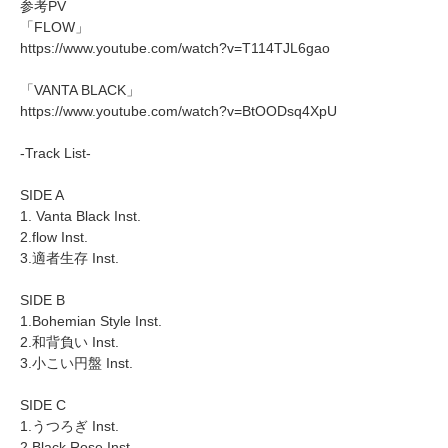
参考PV
「FLOW」
https://www.youtube.com/watch?v=T114TJL6gao
「VANTA BLACK」
https://www.youtube.com/watch?v=BtOODsq4XpU
-Track List-
SIDE A
1. Vanta Black Inst.
2.flow Inst.
3.適者生存 Inst.
SIDE B
1.Bohemian Style Inst.
2.和背負い Inst.
3.小こい円盤 Inst.
SIDE C
1.うつろぎ Inst.
2.Black Rose Inst.