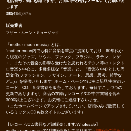
電話番号 / 誠に恐縮ですが、お問い合わせはメールにてお願い致
します
090(4159)9245
販売業者
マザー・ムーン・ミュージック
『mother moon music』とは...
”mother moon内でも特に音楽を重点に提案しており、60年代か
ら現在のジャズ、ソウル、ファンク、ブラジル、ラテン、レゲ
エ、またその音楽の影響を受けたと思われるテクノ等のエレクト
ロ音楽を中心に、多種多様な『音楽』と、『音楽を中心とした周
辺文化(ファッション、デザイン、アート、思想、思考、哲学な
ど...)』を提供いたします" ホーム・ページでは主に新品/中古のレ
コード、CD、音楽書籍を販売しております。毎日すこしづつの
更新でありますが、商品の在庫はレコード/CD/中古書籍を含め
3000以上ございます。お気軽にご連絡下さいませ。
（またホームページでアップされていない、店頭のみで販売して
いるミックスCDも数タイトルございます）
【レコード/CD/書籍など卸販売します/Wholesale】
mother moon muiscでは卸販売をしております→
卸販売の詳細は