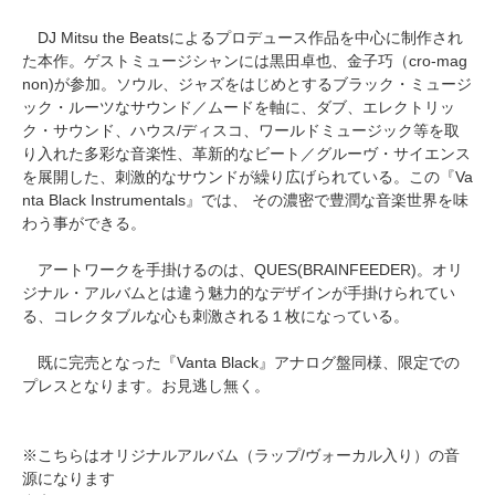
DJ Mitsu the Beatsによるプロデュース作品を中心に制作され
た本作。ゲストミュージシャンには黒田卓也、金子巧（cro-mag
non)が参加。ソウル、ジャズをはじめとするブラック・ミュージ
ック・ルーツなサウンド／ムードを軸に、ダブ、エレクトリッ
ク・サウンド、ハウス/ディスコ、ワールドミュージック等を取
り入れた多彩な音楽性、革新的なビート／グルーヴ・サイエンス
を展開した、刺激的なサウンドが繰り広げられている。この『Va
nta Black Instrumentals』では、 その濃密で豊潤な音楽世界を味
わう事ができる。
アートワークを手掛けるのは、QUES(BRAINFEEDER)。オリ
ジナル・アルバムとは違う魅力的なデザインが手掛けられてい
る、コレクタブルな心も刺激される１枚になっている。
既に完売となった『Vanta Black』アナログ盤同様、限定での
プレスとなります。お見逃し無く。
※こちらはオリジナルアルバム（ラップ/ヴォーカル入り）の音
源になります