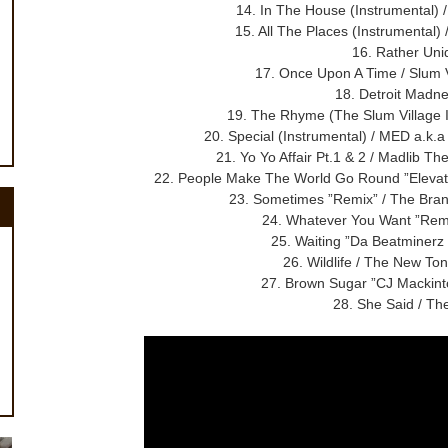
14. In The House (Instrumental) 
15. All The Places (Instrumental)
16. Rather Uni
17. Once Upon A Time / Slum V
18. Detroit Madnes
19. The Rhyme (The Slum Village I
20. Special (Instrumental) / MED a.k
21. Yo Yo Affair Pt.1 & 2 / Madlib T
22. People Make The World Go Round ”Elevato
23. Sometimes ”Remix” / The Bra
24. Whatever You Want ”Rem
25. Waiting ”Da Beatminerz 
26. Wildlife / The New Ton
27. Brown Sugar ”CJ Mackint
28. She Said / Th