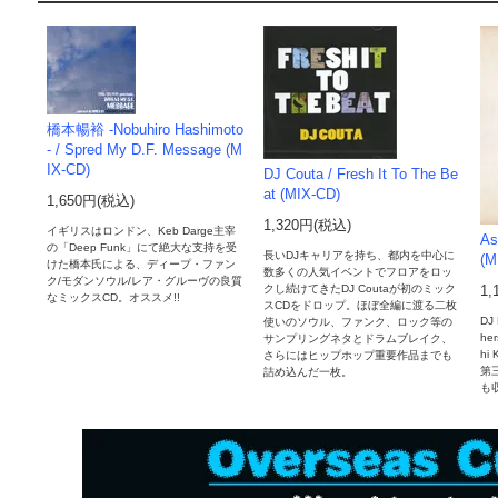
橋本暢裕 -Nobuhiro Hashimoto
- / Spred My D.F. Message (M
IX-CD)
DJ Couta / Fresh It To The Be
at (MIX-CD)
1,650円(税込)
1,320円(税込)
イギリスはロンドン、Keb Darge主宰
As
の「Deep Funk」にて絶大な支持を受
長いDJキャリアを持ち、都内を中心に
(M
けた橋本氏による、ディープ・ファン
数多くの人気イベントでフロアをロッ
ク/モダンソウル/レア・グルーヴの良質
クし続けてきたDJ Coutaが初のミック
1,
なミックスCD。オススメ!!
スCDをドロップ。ほぼ全編に渡る二枚
DJ
使いのソウル、ファンク、ロック等の
he
サンプリングネタとドラムブレイク、
hi
さらにはヒップホップ重要作品までも
第三
詰め込んだ一枚。
も収