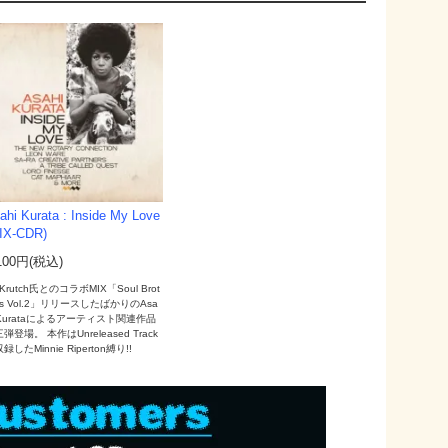
ahi Kurata : Inside My Love
IX-CDR)
100円(税込)
 Krutch氏とのコラボMIX「Soul Brot
rs Vol.2」リリースしたばかりのAsa
 Kurataによるアーティスト関連作品
弾登場。 本作はUnreleased Track
録したMinnie Riperton縛り!!