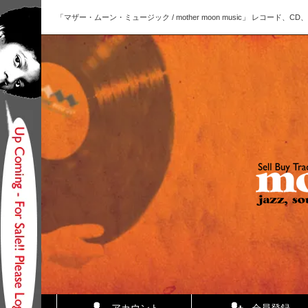
「マザー・ムーン・ミュージック / mother moon music」 レコー