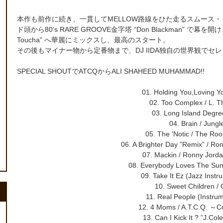
本作も前作に続き、一貫してMELLOW路線をひた走るスムース
ド頭から80’s RARE GROOVE金字塔 “Don Blackman” で幕を
Toucha” へ華麗にミックスし、最高のスタート。
その後もマイナー物から定番物まで、DJ IIDA独自の世界観でセレクトさ
SPECIAL SHOUTでATCQからALI SHAHEED MUHAMMAD!!
01. Holding You,Loving Y
02. Too Complex / L. 
03. Long Island Degre
04. Brain / Jungl
05. The 'Notic / The Roo
06. A Brighter Day ”Remix” / Ro
07. Mackin / Ronny Jorda
08. Everybody Loves The Sun
09. Take It Ez (Jazz Inst
10. Sweet Children / 
11. Real People (Instru
12. 4 Moms / A.T.C.Q. ～
13. Can I Kick It ? ”J.Col