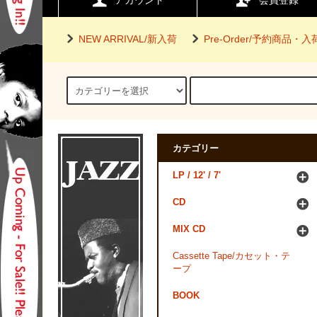
アカウント
会員登録
NEW ARRIVAL/新入荷
Pre-Order/予約商品・
カテゴリー
LP / 12' / 7'
CD
MIX CD
Cassette Tape/カセット・テ
ープ
BOOK