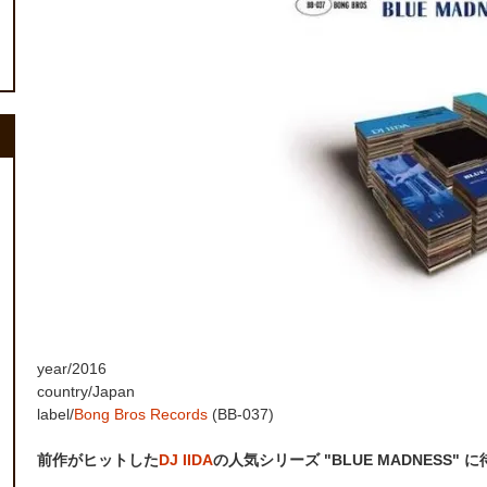
year/2016
country/Japan
label/
Bong Bros Records
(BB-037)
前作がヒットした
DJ IIDA
の人気シリーズ "BLUE MADNESS" 