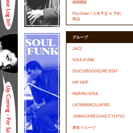
GOODS
Pre-Order / 入荷予定 & 予約
商品
グループ
JAZZ
SOUL/FUNK
DISCO/BOOGIE/RE-EDIT
HIP HOP
R&B/NU-SOUL
LATIN/BRAZIL/AFRO
JAMAICA/REGGAE/CYLPSO
東欧グルーヴ