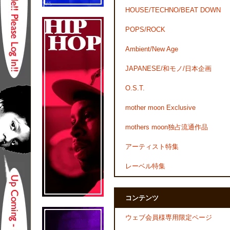
HOUSE/TECHNO/BEAT DOWN
POPS/ROCK
Ambient/New Age
JAPANESE/和モノ/日本企画
O.S.T.
mother moon Exclusive
mothers moon独占流通作品
アーティスト特集
レーベル特集
コンテンツ
ウェブ会員様専用限定ページ