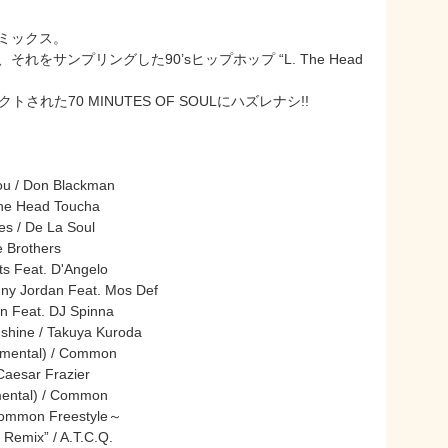
・ミックス。
開け、それをサンプリングした90’sヒップホップ “L. The Head
れた70 MINUTES OF SOULにハズレナシ!!
ou / Don Blackman
The Head Toucha
es / De La Soul
e Brothers
ts Feat. D'Angelo
nny Jordan Feat. Mos Def
n Feat. DJ Spinna
shine / Takuya Kuroda
rumental) / Common
Caesar Frazier
mental) / Common
Common Freestyle～
e Remix” / A.T.C.Q.