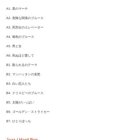
A1. 黒のマーチ
A2. 危険な関係のブルース
A3. 死刑台のエレベーター
A4. 褐色のブルース
A5. 男と女
A6. 死ぬほど愛して
B1. 殺られるのテーマ
B2. マンハッタンの哀愁
B3. 白い恋人たち
B4. クリスビーのブルース
B5. 太陽がいっぱい
B6. ゴールデン・ストライカー
B7. ひとりぼっち
Jazz
/
Hard Bop