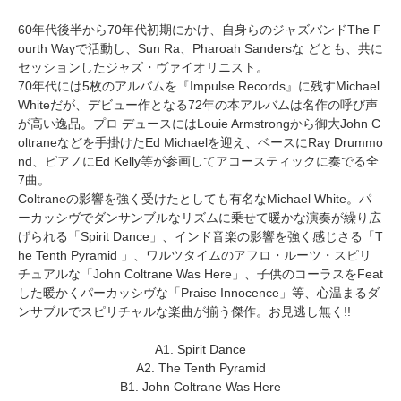
60年代後半から70年代初期にかけ、自身らのジャズバンドThe F
ourth Wayで活動し、Sun Ra、Pharoah Sandersな どとも、共に
セッションしたジャズ・ヴァイオリニスト。
70年代には5枚のアルバムを『Impulse Records』に残すMichael
Whiteだが、デビュー作となる72年の本アルバムは名作の呼び声
が高い逸品。プロ デュースにはLouie Armstrongから御大John C
oltraneなどを手掛けたEd Michaelを迎え、ベースにRay Drummo
nd、ピアノにEd Kelly等が参画してアコースティックに奏でる全
7曲。
Coltraneの影響を強く受けたとしても有名なMichael White。パ
ーカッシヴでダンサンブルなリズムに乗せて暖かな演奏が繰り広
げられる「Spirit Dance」、インド音楽の影響を強く感じさる「T
he Tenth Pyramid 」、ワルツタイムのアフロ・ルーツ・スピリ
チュアルな「John Coltrane Was Here」、子供のコーラスをFeat
した暖かくパーカッシヴな「Praise Innocence」等、心温まるダ
ンサブルでスピリチャルな楽曲が揃う傑作。お見逃し無く!!
A1. Spirit Dance
A2. The Tenth Pyramid
B1. John Coltrane Was Here