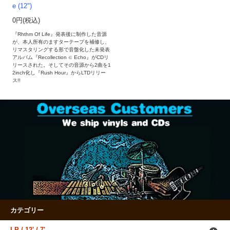
e (12")
0円(税込)
『Rhthm Of Life』発表後に制作した音源
が、本人所有のますターテープを補修し、
リマスタリングする形で音盤化した未発表
アルバム『Recollection ∈ Echo』がCDリ
リースされた。そしてその音源から2曲を1
2inch化し『Rush Hour』からLTDリリー
ス!!
カテゴリー