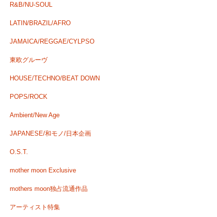
R&B/NU-SOUL
LATIN/BRAZIL/AFRO
JAMAICA/REGGAE/CYLPSO
東欧グルーヴ
HOUSE/TECHNO/BEAT DOWN
POPS/ROCK
Ambient/New Age
JAPANESE/和モノ/日本企画
O.S.T.
mother moon Exclusive
mothers moon独占流通作品
アーティスト特集