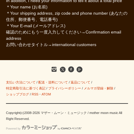
In addition, I need your information to tell it about a total price
＊Your name (お名前)
＊Your shipping address, zip code and phone number (あなたの
住所、郵便番号、電話番号)
＊Your E-mail (メールアドレス)
確認のためにもう一度入力してください→Confirmation email
address
お問い合わせタイトル→international customers
支払い方法について
/
配送・送料について
/
返品について
/
特定商取引法に基づく表記
/
プライバシーポリシー
/
メルマガ登録・解除
/
ショップブログ
/
RSS
・
ATOM
Copyright(c)2008-2026 マザー・ムーン・ミュージック / mother moon music All
Right Reserved.
Powered by