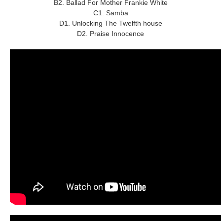
B2. Ballad For Mother Frankie White
C1. Samba
D1. Unlocking The Twelfth house
D2. Praise Innocence