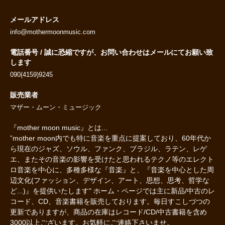
メールアドレス
info@mothermoonmusic.com
電話番号 / 誠に恐縮ですが、お問い合わせはメールにてお願い致
します
090(4159)9245
販売業者
マザー・ムーン・ミュージック
『mother moon music』とは...
”mother moon内でも特に音楽を重点に提案しており、60年代か
ら現在のジャズ、ソウル、ファンク、ブラジル、ラテン、レゲ
エ、またその音楽の影響を受けたと思われるテクノ等のエレクト
ロ音楽を中心に、多種多様な『音楽』と、『音楽を中心とした周
辺文化(ファッション、デザイン、アート、思想、思考、哲学な
ど...)』を提供いたします" ホーム・ページでは主に新品/中古のレ
コード、CD、音楽書籍を販売しております。毎日すこしづつの
更新でありますが、商品の在庫はレコード/CD/中古書籍を含め
3000以上ございます。お気軽にご連絡下さいませ。