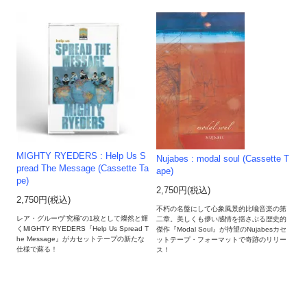
MIGHTY RYEDERS : Help Us S
Nujabes : modal soul (Cassette T
pread The Message (Cassette Ta
ape)
pe)
2,750円(税込)
2,750円(税込)
不朽の名盤にして心象風景的比喩音楽の第
レア・グルーヴ“究極”の1枚として燦然と輝
二章。美しくも儚い感情を揺さぶる歴史的
くMIGHTY RYEDERS『Help Us Spread T
傑作『Modal Soul』が待望のNujabesカセ
he Message』がカセットテープの新たな
ットテープ・フォーマットで奇跡のリリー
仕様で蘇る！
ス！