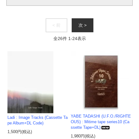
< 前
次 >
全
26
件
1
-
24
表示
YABE TADASHI (U.F.O./RIGHTE
Ladi : Image Tracks (Cassette Ta
OUS) : Mitime tape series10 (Ca
pe Album+DL Code)
ssette Tape+DL)
1,500円(税込)
1,980円(税込)