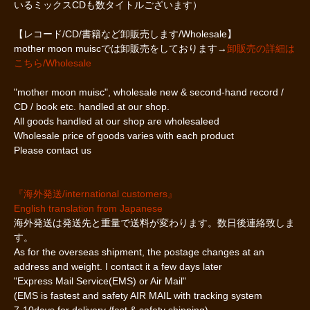
いるミックスCDも数タイトルございます）
【レコード/CD/書籍など卸販売します/Wholesale】
mother moon muiscでは卸販売をしております→
卸販売の詳細は
こちら/Wholesale
"mother moon muisc", wholesale new & second-hand record /
CD / book etc. handled at our shop.
All goods handled at our shop are wholesaleed
Wholesale price of goods varies with each product
Please contact us
『海外発送/international customers』
English translation from Japanese
海外発送は発送先と重量で送料が変わります。数日後連絡致しま
す。
As for the overseas shipment, the postage changes at an
address and weight. I contact it a few days later
"Express Mail Service(EMS) or Air Mail"
(EMS is fastest and safety AIR MAIL with tracking system
7-10days for delivery /fast & safety shipping)