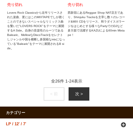
売り切れ
売り切れ
Lovers Rock Classicsから近年リリースさ
西新宿にあるReggae Shop NAT店主であ
れた楽曲、更にはこのMIXTAPEでしか聴く
り、Shinjuku Tracksを主宰し数々のレコー
ことのできないスペシャルなリミックス曲
ド&MIX CDをリリース、和ラダイスガラー
を繋いだ"LOVERS ROCK"をテーマに展開
ジをはじめとする様々なPartyでのDJなど
するA Side。自身の音楽性のルーツである
多方面で活躍するKAZUによる60min Mixta
Balearic、MellowなDiscoTrackをセレクト
pe！
しジャンルや国を横断し多国籍なmixになっ
ている"Balearic"をテーマに展開されるB si
de。
全
26
件
1
-
24
表示
< 前
次 >
カテゴリー
LP / 12' / 7'