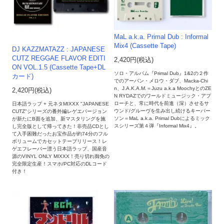
MaL a.k.a. Primal Dub : Informal
Mix4 (Cassette Tape)
DJ KAZZMATAZZ : JAPANESE
CUTZ REGGAE FLAVOR EDITI
2,420円(税込)
ON VOL.1.5 (Cassette Tape+DL
ソロ・アルバム『Primal Dub』1&2の２作
カード)
でのアーバン・メロウ・ダブ、Macka-Chi
n、J.A.K.A.M.＝Juzu a.k.a MoochyとのZE
2,420円(税込)
N RYDAZでのワールドミュージック・アプ
ローチと、常に時代を前進（深）させるサ
日本語ラップ + 元ネタMIXXX "JAPANESE
ウンド/グルーヴを生み出し続けるキーパー
CUTZ"シリーズの番外編レゲエバージョン
ソン＝MaL a.k.a. Primal Dubによるミック
が新たにB面を追加、新マスタリングを施
スシリーズ第４弾『Informal Mix4』。
し完全版として帰ってきた！非売品CDとし
て入手困難だったお宝作品が約74分のフル
ボリュームでカセットテープリリース！レ
ゲエフレーバー漂う日本語ラップ、国産音
源のVINYL ONLY MIXXX！売り切れ御免の
完全限定生産！スマホ/PC対応のDLコード
付き！