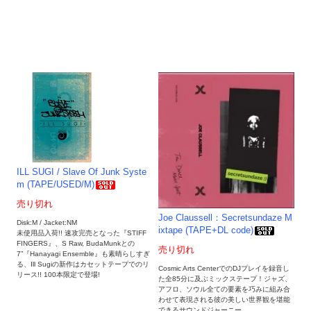
ILL SUGI / Slave Of Junk Syste
m (TAPE/USED/M)
売り切れ
Joe Claussell：Secretsundaze M
Disk:M / Jacket:NM
ixtape (TAPE+DL code)
未使用品入荷!! 速攻完売となった『STIFF
FINGERS』、S Raw, BudaMunkとの
売り切れ
7”『Hanayagi Ensemble』も素晴らしすぎ
る、Ill Sugiの新作はカセットテープでのリ
Cosmic Arts CenterでのDJプレイを録音し
リース!! 100本限定で登場!
た全85分に及ぶミックステープ！ジャズ、
アフロ、ソウル全ての要素を巧みに組み合
わせて表現される彼の美しい世界観を堪能
できるサウンドジャーニー。