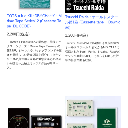
TOTS a.k.a KilleDBYCHaritY : Mi
Tsucchi Raida : オールドスクー
time Tape Series12 (Cassette Ta
ル第1巻 (Cassette tape + Downlo
pe+DL CODE)
ad)
2,200円(税込)
2,200円(税込)
TasteeT Productionの新作は、看板ミッ
Tsucchi RaidaのMIX第4作目は原点回帰の
クス・シリーズ『Mitime Tape Series』の
オールドスクール！ 古くからMIX TAPEに
第12弾。ジャンルやバックグラウンドを超
収録されたSoul、Funk、Breaks、Rapのク
えた素晴らしい音楽体験を紹介してきたシ
ラシック楽曲に加え、それらをEditした近
リーズの真骨頂＝未知の魅惑音楽との出会
年の新譜楽曲も収録。
いが詰まった極上ミックス作品がリリー
ス。