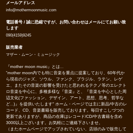
メールアドレス
info@mothermoonmusic.com
電話番号 / 誠に恐縮ですが、お問い合わせはメールにてお願い致
します
090(4159)9245
販売業者
マザー・ムーン・ミュージック
『mother moon music』とは...
”mother moon内でも特に音楽を重点に提案しており、60年代か
ら現在のジャズ、ソウル、ファンク、ブラジル、ラテン、レゲ
エ、またその音楽の影響を受けたと思われるテクノ等のエレクト
ロ音楽を中心に、多種多様な『音楽』と、『音楽を中心とした周
辺文化(ファッション、デザイン、アート、思想、思考、哲学な
ど...)』を提供いたします" ホーム・ページでは主に新品/中古のレ
コード、CD、音楽書籍を販売しております。毎日すこしづつの
更新でありますが、商品の在庫はレコード/CD/中古書籍を含め
3000以上ございます。お気軽にご連絡下さいませ。
（またホームページでアップされていない、店頭のみで販売して