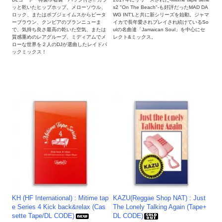
ッと乾いたヒップホップ、メローソウル、
s2 "On The Beach"-も好評だったMAD DA
ロック、またはボブジェイムスからピータ
WG INT'Lと共に新シリーズを始動。ジャマ
ーブラウン、クンビアのブランニューま
イカで長年愛されプレイされ続けているSo
で、気持ち良さ最高の乾いた空気、または
ulの名曲達「Jamaican Soul」を中心にセ
質感重めのレアグルーブ、ミディアムでメ
レクト&ミックス。
ローな世界を２人のDJが選曲したレイドバ
ックミックス！
KH (HF International) : Mitime tap
KAZU(Reggae Shop NAT) : Just
e Series 4 Kick back&relax (Cas
The Lonely Talking Again (Tape+
sette Tape/DL CODE)
DL CODE)