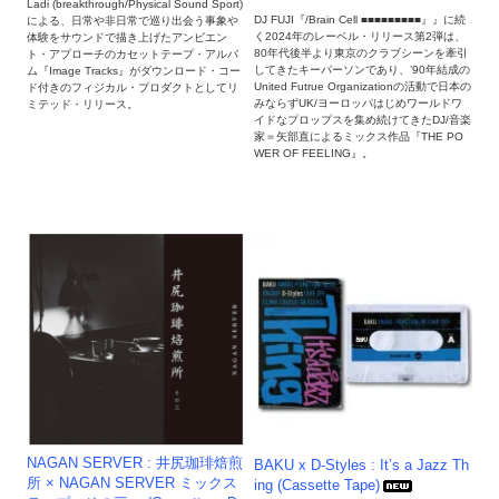
Ladi (breakthrough/Physical Sound Sport)
DJ FUJI『/Brain Cell ■■■■■■■■■』』に続
による、日常や非日常で巡り出会う事象や
く2024年のレーベル・リリース第2弾は、
体験をサウンドで描き上げたアンビエン
80年代後半より東京のクラブシーンを牽引
ト・アプローチのカセットテープ・アルバ
してきたキーパーソンであり、’90年結成の
ム『Image Tracks』がダウンロード・コー
United Futrue Organizationの活動で日本の
ド付きのフィジカル・プロダクトとしてリ
みならずUK/ヨーロッパはじめワールドワ
ミテッド・リリース。
イドなプロップスを集め続けてきたDJ/音楽
家＝矢部直によるミックス作品『THE PO
WER OF FEELING』。
NAGAN SERVER : 井尻珈琲焙煎
BAKU x D-Styles : It’s a Jazz Th
所 × NAGAN SERVER ミックス
ing (Cassette Tape)