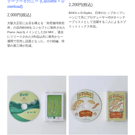
テープーその三ー (Cassette + D
2,200円(税込)
ownload)
BAKU x D-Styles、日米のヒップホップシ
2,000円(税込)
ーンにて共にプロデューサー/DJ/ターンテ
ーブリストとして活躍する二人によるスプ
大阪大正区にお店を構える「井尻珈琲焙煎
リットミックス作品。
所」の店内BGMをコンセプトに制作された
Piano JazzをメインとしたDJ MIX 。過去
にリリースされた2作品は共に発売から一
週間で完売し話題となった。その続編、待
望の第三弾が完成。