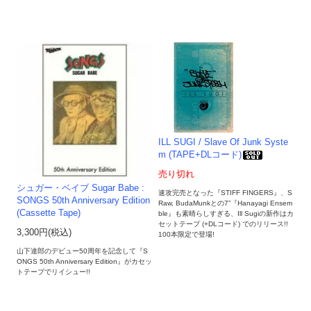
ILL SUGI / Slave Of Junk Syste
m (TAPE+DLコード)
売り切れ
シュガー・ベイブ Sugar Babe :
速攻完売となった『STIFF FINGERS』、S
SONGS 50th Anniversary Edition
Raw, BudaMunkとの7”『Hanayagi Ensem
(Cassette Tape)
ble』も素晴らしすぎる、Ill Sugiの新作はカ
セットテープ (+DLコード) でのリリース!!
3,300円(税込)
100本限定で登場!
山下達郎のデビュー50周年を記念して『S
ONGS 50th Anniversary Edition』がカセッ
トテープでリイシュー!!