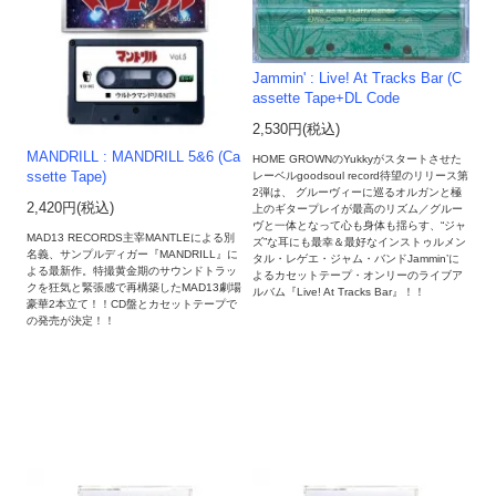
Jammin' : Live! At Tracks Bar (C
assette Tape+DL Code
2,530円(税込)
MANDRILL : MANDRILL 5&6 (Ca
HOME GROWNのYukkyがスタートさせた
ssette Tape)
レーベルgoodsoul record待望のリリース第
2弾は、 グルーヴィーに巡るオルガンと極
2,420円(税込)
上のギタープレイが最高のリズム／グルー
ヴと一体となって心も身体も揺らす、“ジャ
MAD13 RECORDS主宰MANTLEによる別
ズ”な耳にも最幸＆最好なインストゥルメン
名義、サンプルディガー『MANDRILL』に
タル・レゲエ・ジャム・バンドJammin’に
よる最新作。特撮黄金期のサウンドトラッ
よるカセットテープ・オンリーのライブア
クを狂気と緊張感で再構築したMAD13劇場
ルバム『Live! At Tracks Bar』！！
豪華2本立て！！CD盤とカセットテープで
の発売が決定！！