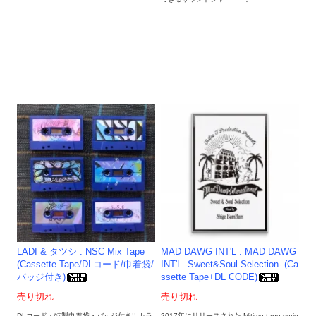
LADI & タツシ : NSC Mix Tape
MAD DAWG INT'L : MAD DAWG
(Cassette Tape/DLコード/巾着袋/
INT'L -Sweet&Soul Selection- (Ca
バッジ付き)
ssette Tape+DL CODE)
売り切れ
売り切れ
DLコード・特製巾着袋・バッジ付き!! カラ
2017年にリリースされた-Mitime tape serie